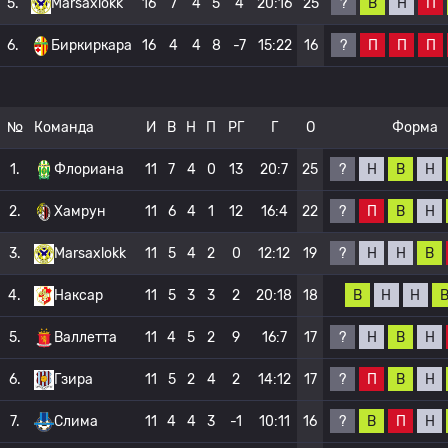
?
В
Н
П
5.
Marsaxlokk
16
7
4
5
4
20:16
25
?
П
П
П
6.
Биркиркара
16
4
4
8
-7
15:22
16
№
Команда
И
В
Н
П
РГ
Г
О
Форма
?
Н
В
Н
1.
Флориана
11
7
4
0
13
20:7
25
?
П
В
Н
2.
Хамрун
11
6
4
1
12
16:4
22
?
Н
Н
В
3.
Marsaxlokk
11
5
4
2
0
12:12
19
В
Н
Н
4.
Наксар
11
5
3
3
2
20:18
18
?
Н
В
Н
5.
Валлетта
11
4
5
2
9
16:7
17
?
П
В
Н
6.
Гзира
11
5
2
4
2
14:12
17
?
В
П
Н
7.
Слима
11
4
4
3
-1
10:11
16