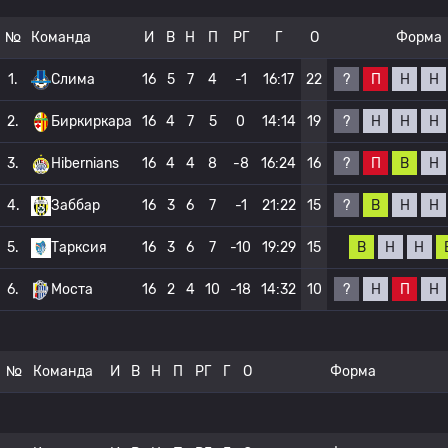
№
Команда
И
В
Н
П
РГ
Г
О
Форма
?
П
Н
Н
1.
Слима
16
5
7
4
-1
16:17
22
?
Н
Н
Н
2.
Биркиркара
16
4
7
5
0
14:14
19
?
П
В
Н
3.
Hibernians
16
4
4
8
-8
16:24
16
?
В
Н
Н
4.
Заббар
16
3
6
7
-1
21:22
15
В
Н
Н
5.
Тарксия
16
3
6
7
-10
19:29
15
?
Н
П
Н
6.
Моста
16
2
4
10
-18
14:32
10
№
Команда
И
В
Н
П
РГ
Г
О
Форма