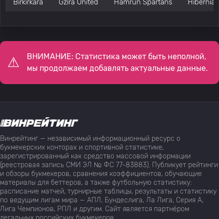
Birkirkara
Gzira United
Hamrun Spartans
Hibernia
ВНИМАНИЕ: Статистика может быть неполной,
мы продолжаем добавлять актуальные данные.
Винрейтинг — независимый информационный ресурс о
букмекерских конторах и спортивной статистике,
зарегистрированный как средство массовой информации
(реестровая запись СМИ ЭЛ № ФС 77-83883). Публикует рейтинги
и обзоры букмекеров, сравнения коэффициентов, обучающие
материалы для беттеров, а также футбольную статистику:
расписание матчей, турнирные таблицы, результаты и статистику
по ведущим лигам мира — АПЛ, Бундеслига, Ла Лига, Серия А,
Лига Чемпионов, РПЛ и другим. Сайт является партнёром
легальных российских букмекеров.