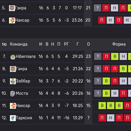
?
П
Н
П
5.
Гзира
16
6
3
7
0
17:17
21
П
Н
П
Н
6.
Наксар
16
5
5
6
-3
23:26
20
№
Команда
И
В
Н
П
РГ
Г
О
Форма
?
П
В
Н
7.
Hibernians
16
6
5
5
4
29:25
23
?
П
П
В
8.
Гзира
16
6
4
6
-5
21:26
22
?
В
П
Н
9.
Заббар
16
3
7
6
-2
20:22
16
?
В
Н
П
10.
Моста
16
4
4
8
-6
20:26
16
В
В
В
П
11.
Наксар
16
4
3
9
-7
18:25
15
П
Н
П
П
12.
Тарксия
16
1
4
11
-16
13:29
7