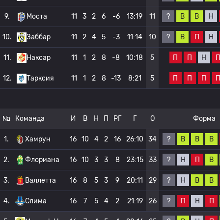
?
В
В
Н
9.
Моста
11
3
2
6
-6
13:19
11
?
В
П
Н
10.
Заббар
11
2
4
5
-3
11:14
10
П
П
Н
11.
Наксар
11
1
2
8
-8
10:18
5
П
П
П
12.
Тарксия
11
1
2
8
-13
8:21
5
№
Команда
И
В
Н
П
РГ
Г
О
Форма
?
В
В
В
1.
Хамрун
16
10
4
2
16
26:10
34
?
Н
П
В
2.
Флориана
16
10
3
3
8
23:15
33
?
Н
В
В
3.
Валлетта
16
8
5
3
9
20:11
29
?
П
Н
П
4.
Слима
16
7
5
4
2
21:19
26