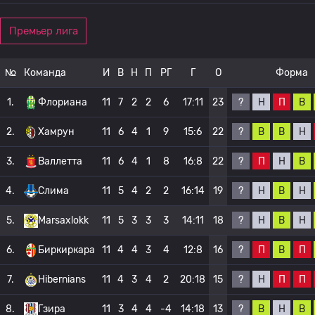
Премьер лига
№
Команда
И
В
Н
П
РГ
Г
О
Форма
?
Н
П
В
1.
Флориана
11
7
2
2
6
17:11
23
?
В
В
Н
2.
Хамрун
11
6
4
1
9
15:6
22
?
П
Н
В
3.
Валлетта
11
6
4
1
8
16:8
22
?
Н
В
Н
4.
Слима
11
5
4
2
2
16:14
19
?
Н
В
Н
5.
Marsaxlokk
11
5
3
3
3
14:11
18
?
П
В
П
6.
Биркиркара
11
4
4
3
4
12:8
16
?
Н
П
П
7.
Hibernians
11
4
3
4
2
20:18
15
?
В
Н
В
8.
Гзира
11
3
4
4
-4
14:18
13