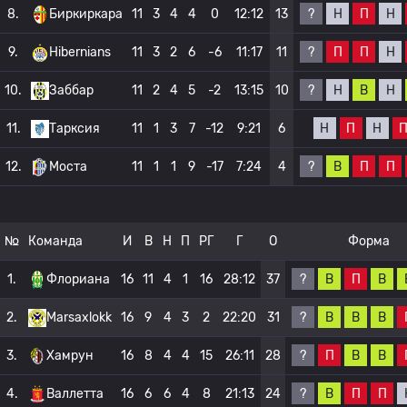
?
Н
П
Н
8.
Биркиркара
11
3
4
4
0
12:12
13
?
П
П
Н
9.
Hibernians
11
3
2
6
-6
11:17
11
?
Н
В
Н
10.
Заббар
11
2
4
5
-2
13:15
10
Н
П
Н
11.
Тарксия
11
1
3
7
-12
9:21
6
?
В
П
П
12.
Моста
11
1
1
9
-17
7:24
4
№
Команда
И
В
Н
П
РГ
Г
О
Форма
?
В
П
В
1.
Флориана
16
11
4
1
16
28:12
37
?
В
В
В
2.
Marsaxlokk
16
9
4
3
2
22:20
31
?
П
В
В
3.
Хамрун
16
8
4
4
15
26:11
28
?
В
П
П
4.
Валлетта
16
6
6
4
8
21:13
24