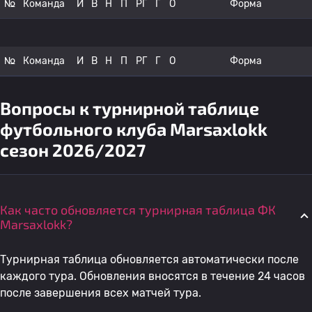
№
Команда
И
В
Н
П
РГ
Г
О
Форма
№
Команда
И
В
Н
П
РГ
Г
О
Форма
Вопросы к турнирной таблице
футбольного клуба Marsaxlokk
сезон 2026/2027
Как часто обновляется турнирная таблица ФК
Marsaxlokk?
Турнирная таблица обновляется автоматически после
каждого тура. Обновления вносятся в течение 24 часов
после завершения всех матчей тура.