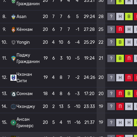
7.
20
7
9
4
4
25:21
30
?
В
Н
Гражданин
?
Н
В
8.
Asan
20
7
7
6
5
29:24
28
?
П
Н
9.
Кённам
20
6
7
7
-1
27:28
25
?
В
Н
10.
Yongin
20
4
10
6
-4
25:29
22
Паджу
11.
19
6
3
10
-5
19:24
21
?
В
П
Гражданин
Чхонан
12.
19
4
8
7
-2
24:26
20
?
Н
П
Сити
?
П
В
13.
Соннам
18
4
8
6
-3
17:20
20
?
П
Н
14.
Чхонджу
20
2
13
5
-10
23:33
19
Ансан
15.
20
5
4
11
-16
21:37
19
?
Н
Н
Гринерс