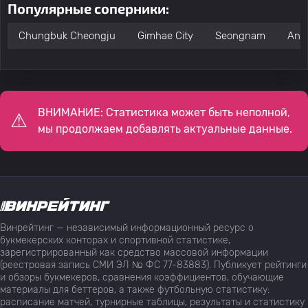
Популярные соперники:
Chungbuk Cheongju
Gimhae City
Seongnam
Ans
ВНИМАНИЕ: Статистика может быть неполной,
мы продолжаем добавлять актуальные данные.
Винрейтинг — независимый информационный ресурс о
букмекерских конторах и спортивной статистике,
зарегистрированный как средство массовой информации
(реестровая запись СМИ ЭЛ № ФС 77-83883). Публикует рейтинги
и обзоры букмекеров, сравнения коэффициентов, обучающие
материалы для беттеров, а также футбольную статистику:
расписание матчей, турнирные таблицы, результаты и статистику