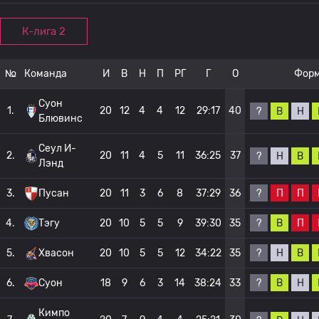
К-лига 2
№
Команда
И
В
Н
П
РГ
Г
О
Фор
Суон
1.
20
12
4
4
12
29:17
40
?
В
Н
Блювинс
Сеул И-
2.
20
11
4
5
11
36:25
37
?
Н
В
Лэнд
?
П
П
3.
Пусан
20
11
3
6
8
37:29
36
?
В
П
4.
Тэгу
20
10
5
5
9
39:30
35
?
Н
В
5.
Хвасон
20
10
5
5
12
34:22
35
?
В
Н
6.
Суон
18
9
6
3
14
38:24
33
Кимпо