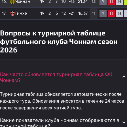
?
П
Н
16.
Чоннам
19
2
7
10
-13
21:34
13
?
П
Н
17.
Гимхэ
19
2
5
12
-21
16:37
11
Вопросы к турнирной таблице
футбольного клуба Чоннам сезон
2026
Как часто обновляется турнирная таблица ФК
Чоннам?
Турнирная таблица обновляется автоматически после
каждого тура. Обновления вносятся в течение 24 часов
после завершения всех матчей тура.
Какие показатели клуба Чоннам отображаются в
турнирной таблице?