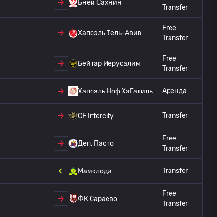
Бней Сахнин
Transfer
Free
Хапоэль Тель-Авив
Transfer
Free
Бейтар Иерусалим
Transfer
Аренда
Хапоэль Ноф ХаГалиль
Transfer
CF Intercity
Free
Деп. Пасто
Transfer
Transfer
Мамелоди
Free
ФК Сараево
Transfer