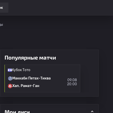
ок
ды
Популярные матчи
Кубок Тото
Маккаби Петах-Тиква
09.08
20:00
Хап. Рамат-Ган
Мои лиги