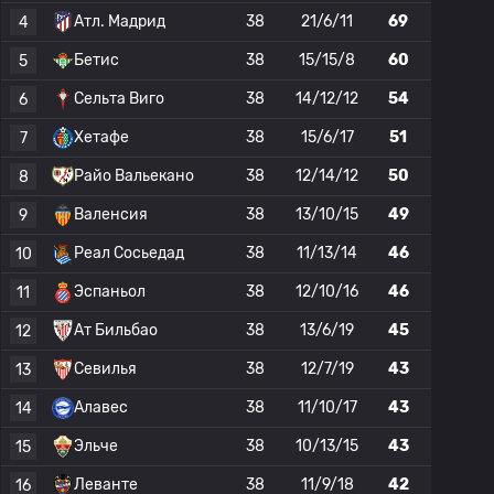
Атл. Мадрид
38
21/6/11
69
4
Бетис
38
15/15/8
60
5
Сельта Виго
38
14/12/12
54
6
Хетафе
38
15/6/17
51
7
Райо Вальекано
38
12/14/12
50
8
Валенсия
38
13/10/15
49
9
Реал Сосьедад
38
11/13/14
46
10
Эспаньол
38
12/10/16
46
11
Ат Бильбао
38
13/6/19
45
12
Севилья
38
12/7/19
43
13
Алавес
38
11/10/17
43
14
Эльче
38
10/13/15
43
15
Леванте
38
11/9/18
42
16