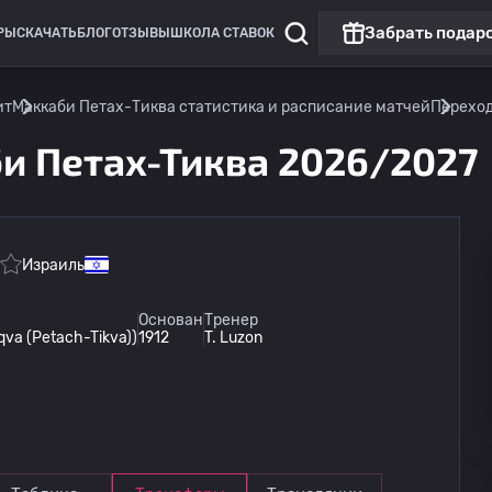
Забрать подар
РЫ
СКАЧАТЬ
БЛОГ
ОТЗЫВЫ
ШКОЛА СТАВОК
ит
Маккаби Петах-Тиква статистика и расписание матчей
Перехо
и Петах-Тиква 2026/2027
Израиль
Основан
Тренер
va (Petach-Tikva))
1912
T. Luzon