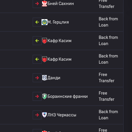
Free
Бней Сахнин
Transfer
Back from
M. Герцлия
Loan
Back from
Кафр Касим
Loan
Back from
Кафр Касим
Loan
Free
Данди
Transfer
Free
Бораинские франки
Transfer
Back from
ЛНЗ Черкассы
Loan
Free