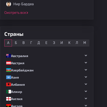
Нир Бардеа
Смотреть все
Страны
Все
А
Б
В
Г
Д
Е
З
И
К
Л
М
Н
О
Австралия
Австрия
Азербайджан
Азия
Албания
Алжир
Англия
Ангола