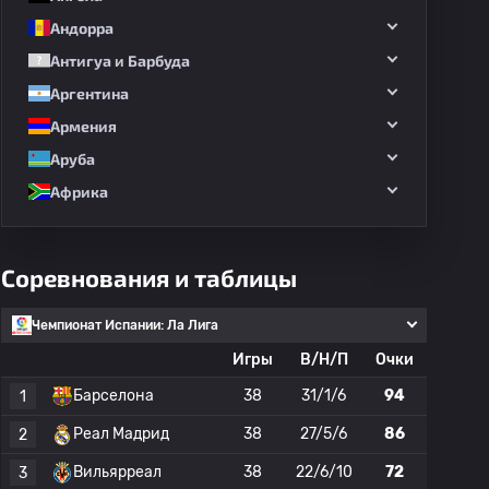
Андорра
Антигуа и Барбуда
Аргентина
Армения
Аруба
Африка
Соревнования и таблицы
Чемпионат Испании: Ла Лига
Игры
В/Н/П
Очки
Барселона
38
31/1/6
94
1
Реал Мадрид
38
27/5/6
86
2
Вильярреал
38
22/6/10
72
3