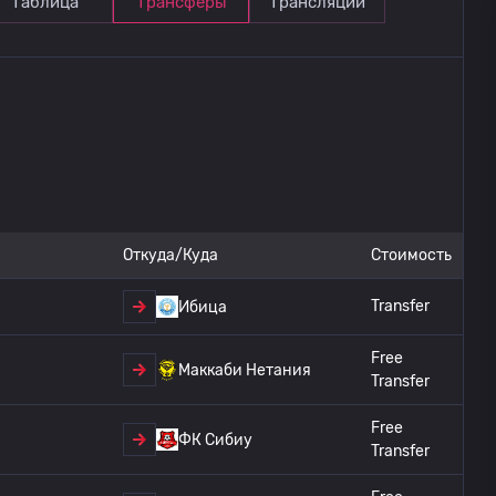
Таблица
Трансферы
Трансляции
Откуда/Куда
Стоимость
Transfer
Ибица
Free
Маккаби Нетания
Transfer
Free
ФК Сибиу
Transfer