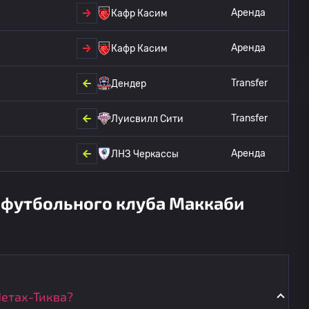
Аренда
Кафр Касим
Аренда
Кафр Касим
Transfer
Дендер
Transfer
Луисвилл Сити
Аренда
ЛНЗ Черкассы
 футбольного клуба Маккаби
Петах-Тиква?