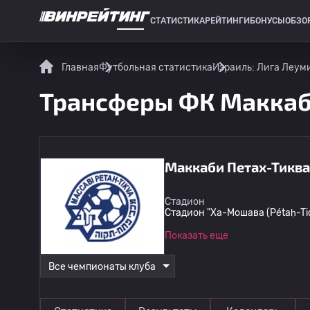
СТАТИСТИКА
РЕЙТИНГИ
БОНУСЫ
ОБЗО
СПОРТИВНАЯ СТАТИСТИКА
Главная
Футбольная статистика
Израиль: Лига Леум
Трансферы ФК Маккаб
Маккаби Петах-Тиква
Стадион
Стадион "Ха-Мошава (Pétaḥ-Tiq
Показать еще
Все чемпионаты клуба