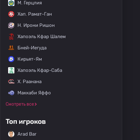
M. Герцлия
Хап. Рамат-Ган
H. Ирони Ришон
Хапоэль Кфар Шалем
Бней-Иегуда
Кирьят-Ям
Хапоэль Кфар-Саба
Х. Раанана
Маккаби Яффо
Смотреть все
Топ игроков
Arad Bar