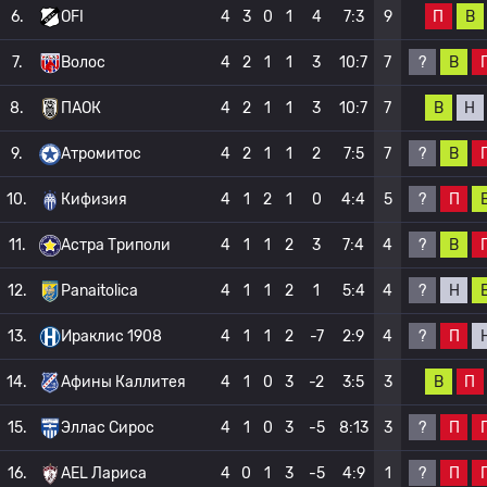
П
В
6.
OFI
4
3
0
1
4
7:3
9
?
В
7.
Волос
4
2
1
1
3
10:7
7
В
Н
8.
ПАОК
4
2
1
1
3
10:7
7
?
В
9.
Атромитос
4
2
1
1
2
7:5
7
?
П
10.
Кифизия
4
1
2
1
0
4:4
5
?
В
11.
Астра Триполи
4
1
1
2
3
7:4
4
?
Н
12.
Panaitolica
4
1
1
2
1
5:4
4
?
П
13.
Ираклис 1908
4
1
1
2
-7
2:9
4
В
П
14.
Афины Каллитея
4
1
0
3
-2
3:5
3
?
П
15.
Эллас Сирос
4
1
0
3
-5
8:13
3
?
П
16.
AEL Лариса
4
0
1
3
-5
4:9
1