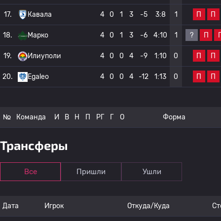
П
П
17.
Кавала
4
0
1
3
-5
3:8
1
?
П
18.
Марко
4
0
1
3
-6
4:10
1
П
П
19.
Илиуполи
4
0
0
4
-9
1:10
0
П
П
20.
Egaleo
4
0
0
4
-12
1:13
0
№
Команда
И
В
Н
П
РГ
Г
О
Форма
Трансферы
Все
Пришли
Ушли
Дата
Игрок
Откуда/Куда
Ст