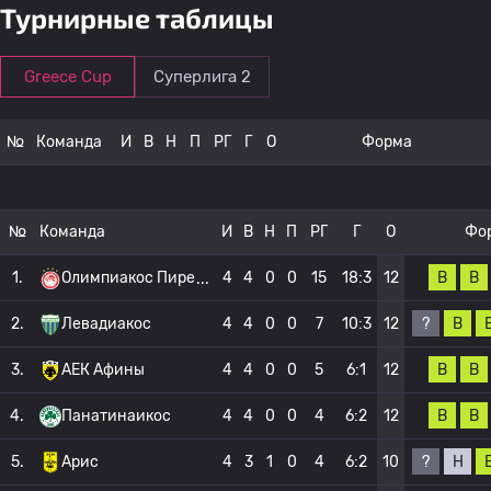
Турнирные таблицы
Greece Cup
Суперлига 2
№
Команда
И
В
Н
П
РГ
Г
О
Форма
№
Команда
И
В
Н
П
РГ
Г
О
Фо
В
В
1.
Олимпиакос Пире
4
4
0
0
15
18:3
12
?
В
2.
Левадиакос
4
4
0
0
7
10:3
12
В
В
3.
АЕК Афины
4
4
0
0
5
6:1
12
В
В
4.
Панатинаикос
4
4
0
0
4
6:2
12
?
Н
5.
Арис
4
3
1
0
4
6:2
10