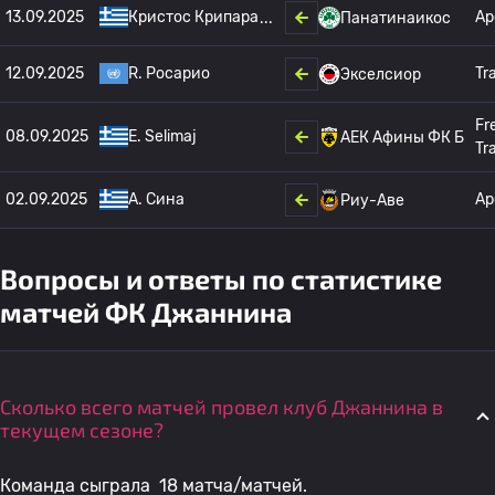
13.09.2025
Кристос Крипара
Ар
Панатинаикос
12.09.2025
R. Росарио
Tr
Экселсиор
Fr
08.09.2025
E. Selimaj
АЕК Афины ФК Б
Tr
02.09.2025
A. Сина
Ар
Риу-Аве
Вопросы и ответы по статистике
матчей ФК Джаннина
Сколько всего матчей провел клуб Джаннина в
текущем сезоне?
Команда сыграла 18 матча/матчей.