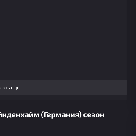
зать ещё
йнденхайм (Германия) сезон