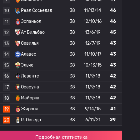
Реал Сосьедад
38
11/13/14
46
10
Эспаньол
38
12/10/16
46
11
Ат Бильбао
38
13/6/19
45
12
Севилья
38
12/7/19
43
13
Алавес
38
11/10/17
43
14
Эльче
38
10/13/15
43
15
Леванте
38
11/9/18
42
16
Осасуна
38
11/9/18
42
17
Майорка
38
11/9/18
42
18
Жирона
38
9/14/15
41
19
R. Овьедо
38
6/11/21
29
20
Подробная статистика