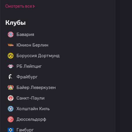
Смотреть все
Клубы
Бавария
Юнион Берлин
Боруссия Дортмунд
РБ Лейпциг
Фрайбург
Байер Леверкузен
Санкт-Паули
Холштайн Киль
Дюссельдорф
Гамбург