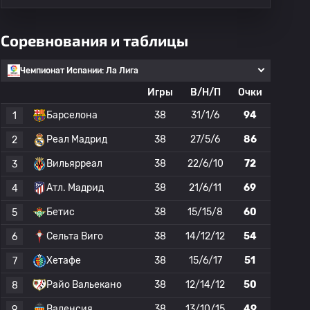
Соревнования и таблицы
Чемпионат Испании: Ла Лига
Игры
В/Н/П
Очки
Барселона
38
31/1/6
94
1
Реал Мадрид
38
27/5/6
86
2
Вильярреал
38
22/6/10
72
3
Атл. Мадрид
38
21/6/11
69
4
Бетис
38
15/15/8
60
5
Сельта Виго
38
14/12/12
54
6
Хетафе
38
15/6/17
51
7
Райо Вальекано
38
12/14/12
50
8
Валенсия
38
13/10/15
49
9