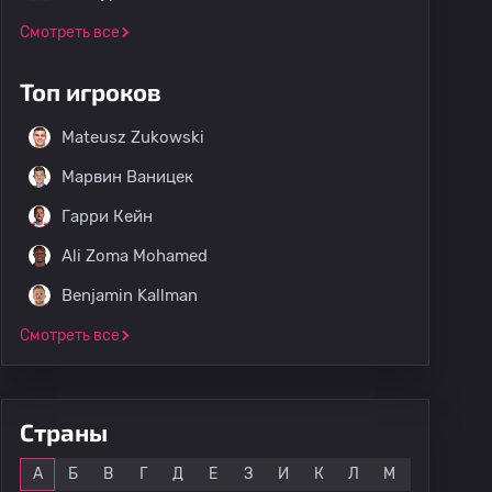
Смотреть все
Топ игроков
Mateusz Zukowski
Марвин Ваницек
Гарри Кейн
Ali Zoma Mohamed
Benjamin Kallman
Смотреть все
Страны
Все
А
Б
В
Г
Д
Е
З
И
К
Л
М
Н
О