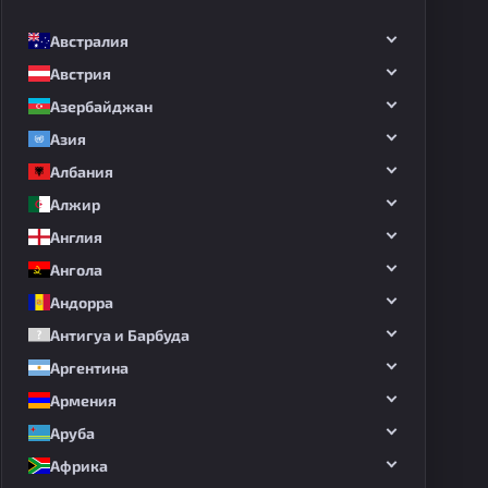
Австралия
Австрия
Азербайджан
Азия
Албания
Алжир
Англия
Ангола
Андорра
Антигуа и Барбуда
Аргентина
Армения
Аруба
Африка