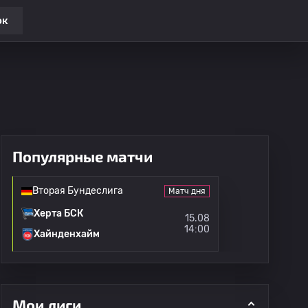
ок
Популярные матчи
Вторая Бундеслига
Матч дня
Херта БСК
15.08
14:00
Хайнденхайм
Мои лиги