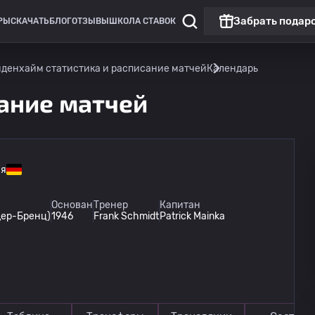
Забрать подар
РЫ
СКАЧАТЬ
БЛОГ
ОТЗЫВЫ
ШКОЛА СТАВОК
денхайм статистика и расписание матчей
Календарь
ание матчей
ия
Основан
Тренер
Капитан
дер-Бренц)
1946
Frank Schmidt
Patrick Mainka