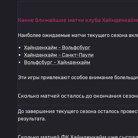
Какие ближайшие матчи клуба Хайнденхайм
Наиболее ожидаемые матчи текущего сезона вкл
Хайнденхайм - Вольфсбург
Хайнденхайм - Санкт-Паули
Вольфсбург - Хайнденхайм
Эти игры привлекают особое внимание болельщик
Сколько матчей осталось до окончания сезо
До завершения текущего сезона осталось провес
результата.
Сколько матчей ФК Хайнденхайм уже сыграл