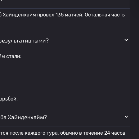
б Хайнденхайм провел 135 матчей. Остальная часть
результативными?
м стали:
орьбой.
уба Хайнденхайм?
ся после каждого тура, обычно в течение 24 часов