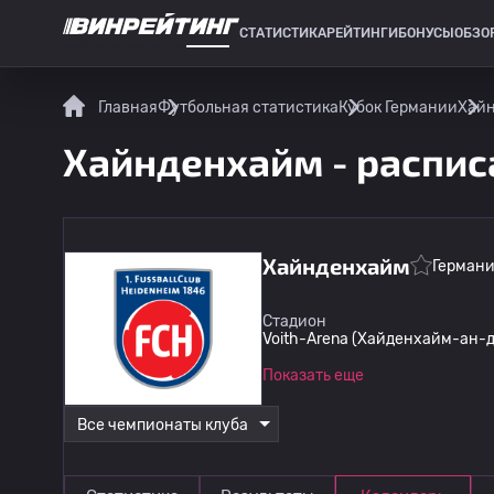
СТАТИСТИКА
РЕЙТИНГИ
БОНУСЫ
ОБЗО
СПОРТИВНАЯ СТАТИСТИКА
Главная
Футбольная статистика
Кубок Германии
Хайн
Хайнденхайм - распис
Хайнденхайм
Герман
Стадион
Voith-Arena (Хайденхайм-ан-
Показать еще
Все чемпионаты клуба