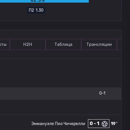
62.3%
П2
1.30
кты
Н2Н
Таблица
Трансляции
П
0-1
0 - 1
Эммануэле Пио Чичерелли
19 '