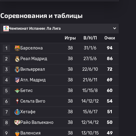
Соревнования и таблицы
Чемпионат Испании: Ла Лига
Игры
В/Н/П
Очки
Барселона
38
31/1/6
94
1
Реал Мадрид
38
27/5/6
86
2
Вильярреал
38
22/6/10
72
3
Атл. Мадрид
38
21/6/11
69
4
Бетис
38
15/15/8
60
5
Сельта Виго
38
14/12/12
54
6
Хетафе
38
15/6/17
51
7
Райо Вальекано
38
12/14/12
50
8
Валенсия
38
13/10/15
49
9