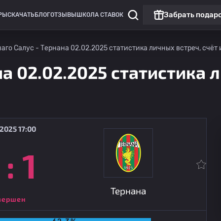
Забрать подар
РЫ
СКАЧАТЬ
БЛОГ
ОТЗЫВЫ
ШКОЛА СТАВОК
аго Салус - Тернана 02.02.2025 статистика личных встреч, счёт 
на 02.02.2025 статистика л
2025 17:00
:
1
Чемпионат России: РПЛ
Матч дня
Динамо Москва
09.08
14:30
Динамо Махачкала
Тернана
вершен