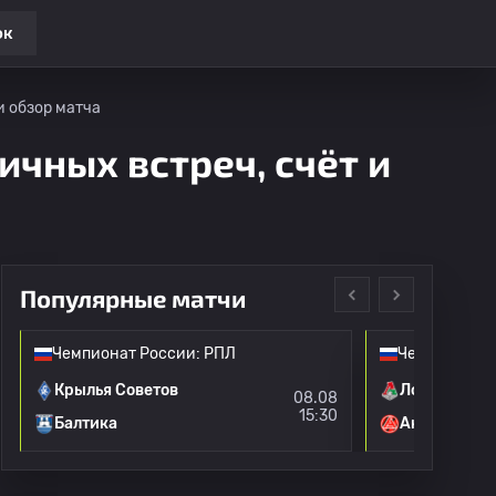
ок
и обзор матча
ичных встреч, счёт и
Популярные матчи
Чемпионат России: РПЛ
Чемпионат Р
Крылья Советов
Локомотив 
08.08
15:30
Балтика
Акрон