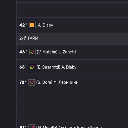
42 '
A. Diaby
2-Й ТАЙМ
46 '
(V. Muteba)
L. Zanetti
66 '
(E. Casarotti)
A. Diaby
72 '
(S. Dore)
M. Леончини
81 '
(M. Morello)
Альберто Бассо Риччи