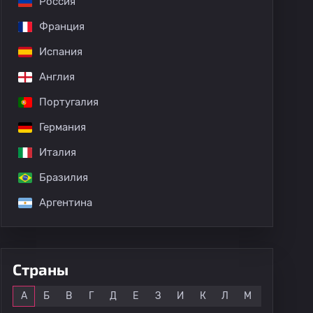
Россия
Франция
Испания
Англия
Португалия
Германия
Италия
Бразилия
Аргентина
Страны
Все
А
Б
В
Г
Д
Е
З
И
К
Л
М
Н
О