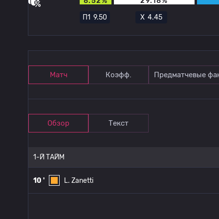
8.52%
29.18%
П1
9.50
Х
4.45
Матч
Коэфф.
Предматчевые фа
Обзор
Текст
1-Й ТАЙМ
10 '
L. Zanetti