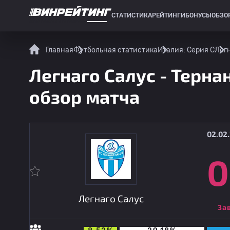
СТАТИСТИКА
РЕЙТИНГИ
БОНУСЫ
ОБЗО
СПОРТИВНАЯ СТАТИСТИКА
Главная
Футбольная статистика
Италия: Серия C
Легн
Легнаго Салус - Терна
обзор матча
02.02.
0
Легнаго Салус
За