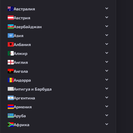
Австралия
Австрия
Азербайджан
Азия
Албания
Алжир
Англия
Ангола
Андорра
Антигуа и Барбуда
Аргентина
Армения
Аруба
Африка