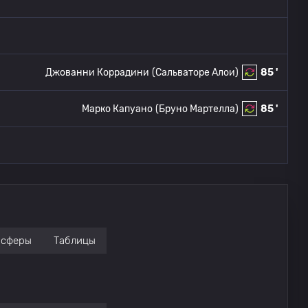
Джованни Коррадини
(Сальваторе Алои)
85 '
Марко Капуано
(Бруно Мартелла)
85 '
нсферы
Таблицы