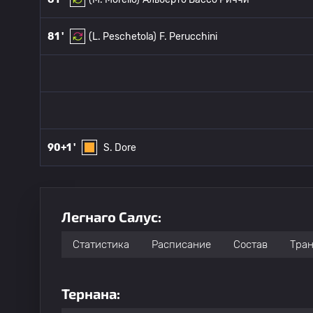
81 '
(L. Peschetola)
F. Perucchini
90+1 '
S. Dore
Легнаго Салус:
Статистика
Расписание
Состав
Тра
Тернана: