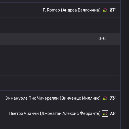
F. Romeo
(Андреа Валлоччиа)
27 '
0-0
Эммануэле Пио Чичерелли
(Винченцо Миллико)
73 '
Пьетро Чианчи
(Джонатан Алексис Ферранте)
73 '