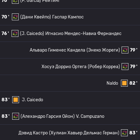
70 '
(P. Garcia)
Рейтинг
70 '
(Дани Квейпо)
Гаспар Кампос
76 '
(J. Caicedo)
Игнасио Мендес-Навиа Фернандес
Альваро Гименес Кандела
(Энеко Жореги)
79 '
Хосуэ Доррио Ортега
(Робер Корреа)
79 '
Naldo
82 '
83 '
J. Caicedo
83 '
(Алехандро Гарсия Ойон)
V. Campuzano
Дэвид Кастро
(Хулиан Хавьер Дельмас Герман)
83 '