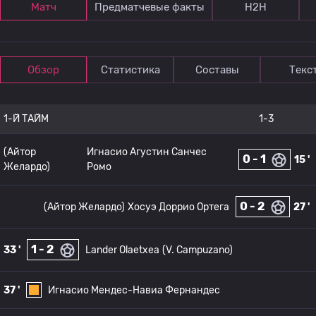
Матч
Предматчевые факты
Н2Н
Обзор
Статистика
Составы
Текс
1-Й ТАЙМ
1-3
(Айтор
Игнасио Агустин Санчес
0 - 1
15 '
Желардо)
Ромо
0 - 2
(Айтор Желардо)
Хосуэ Доррио Ортега
27 '
1 - 2
33 '
Lander Olaetxea
(V. Campuzano)
37 '
Игнасио Мендес-Навиа Фернандес