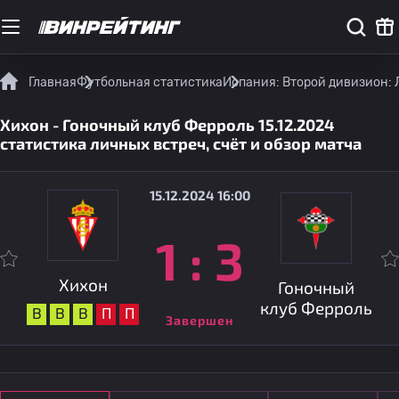
Главная
Футбольная статистика
Испания: Второй дивизион: 
Хихон - Гоночный клуб Ферроль 15.12.2024
статистика личных встреч, счёт и обзор матча
15.12.2024 16:00
1
:
3
Хихон
Гоночный
клуб Ферроль
В
В
В
П
П
Завершен