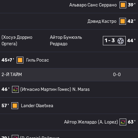
Альваро Санс Серрано
39 '
Дэвид Кастро
42 '
(Хосуэ Доррио
Айтор Бунюэль
1 - 3
44 '
Ортега)
Редрадо
45+7 '
Гиль Росас
2-Й ТАЙМ
0-0
46 '
(Игнасио Мартин Гомес)
N. Maras
57 '
Lander Olaetxea
Айтор Желардо
(A. Lopez)
63 '