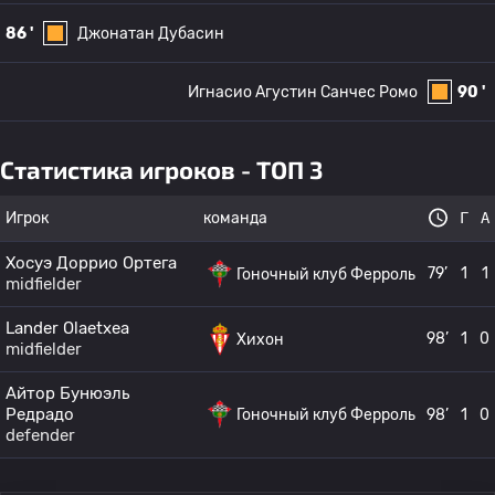
86 '
Джонатан Дубасин
Игнасио Агустин Санчес Ромо
90 '
Статистика игроков - ТОП 3
Игрок
команда
Г
А
Хосуэ Доррио Ортега
79’
1
1
Гоночный клуб Ферроль
midfielder
Lander Olaetxea
98’
1
0
Хихон
midfielder
Айтор Бунюэль
Редрадо
Гоночный клуб Ферроль
98’
1
0
defender