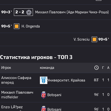
2 - 2
90+3 '
Михаил Павлович
(Ади Мариан Чикэ-Рошэ)
90+5 '
H. Ongenda
V. Screciu
90+5 '
Статистика игроков - ТОП 3
Игрок
команда
Г
А
Алиссон Сафира
83’
1
1
Университет. Крайова
вперед
Михаил Павлович
96’
1
0
Botoșani
midfielder
Enzo LÃ³pez
96’
1
0
Botoșani