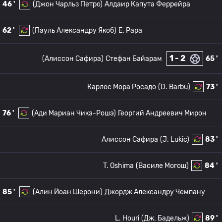
46 '
(Джон Чарльз Петро)
Алдаир Капута Феррейра
62 '
(Пауль Александру Якоб)
E. Papa
1 - 2
(Алиссон Сафира)
Стефан Байарам
65 '
Карлос Мора Росадо
(D. Barbu)
73 '
76 '
(Ади Мариан Чикэ-Рошэ)
Георгий Андреевич Мирон
Алиссон Сафира
(J. Lukic)
83 '
T. Oshima
(Василе Могош)
84 '
85 '
(Алин Йоан Шерони)
Джордж Александру Чемпану
L. Houri
(Дж. Бадельж)
89 '