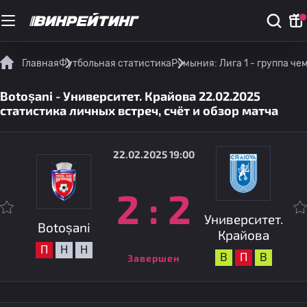
Главная
Футбольная статистика
Румыния: Лига 1 - группа ч
Botoșani - Университет. Крайова 22.02.2025
статистика личных встреч, счёт и обзор матча
22.02.2025 19:00
2
:
2
Университет.
Botoșani
Крайова
П
Н
Н
В
П
В
Завершен