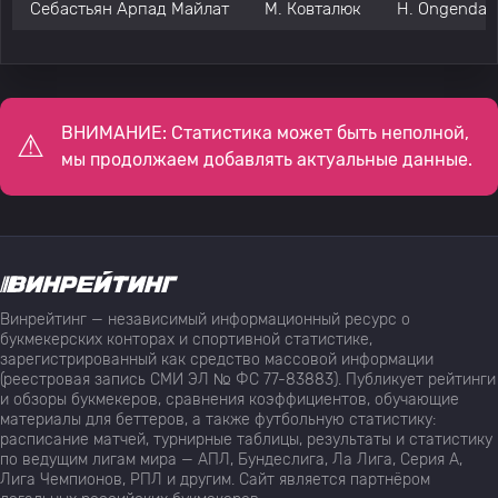
Себастьян Арпад Майлат
М. Ковталюк
H. Ongenda
ВНИМАНИЕ: Статистика может быть неполной,
мы продолжаем добавлять актуальные данные.
Винрейтинг — независимый информационный ресурс о
букмекерских конторах и спортивной статистике,
зарегистрированный как средство массовой информации
(реестровая запись СМИ ЭЛ № ФС 77-83883). Публикует рейтинги
и обзоры букмекеров, сравнения коэффициентов, обучающие
материалы для беттеров, а также футбольную статистику:
расписание матчей, турнирные таблицы, результаты и статистику
по ведущим лигам мира — АПЛ, Бундеслига, Ла Лига, Серия А,
Лига Чемпионов, РПЛ и другим. Сайт является партнёром