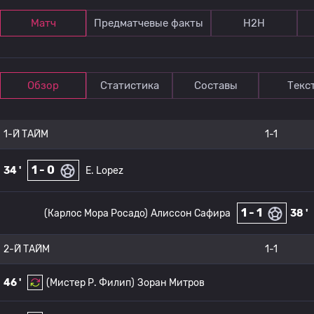
Матч
Предматчевые факты
Н2Н
Обзор
Статистика
Составы
Текс
1-Й ТАЙМ
1-1
1 - 0
34 '
E. Lopez
1 - 1
(Карлос Мора Росадо)
Алиссон Сафира
38 '
2-Й ТАЙМ
1-1
46 '
(Мистер Р. Филип)
Зоран Митров