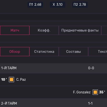
П1
2.68
Х
3.10
П2
2.78
Матч
Коэфф.
Предматчевые факты
Обзор
Статистика
Составы
Текс
1-Й ТАЙМ
0-0
10 '
C. Paz
F. Gonzalez
35 '
2-Й ТАЙМ
1-1