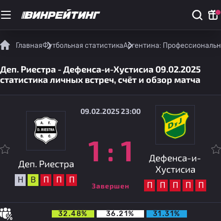
Главная
Футбольная статистика
Аргентина: Профессиональн
Деп. Риестра - Дефенса-и-Хустисиа 09.02.2025
статистика личных встреч, счёт и обзор матча
09.02.2025 23:00
1
:
1
Дефенса-и-
Деп. Риестра
Хустисиа
Н
В
П
П
П
П
П
П
П
П
Завершен
32.48%
36.21%
31.31%