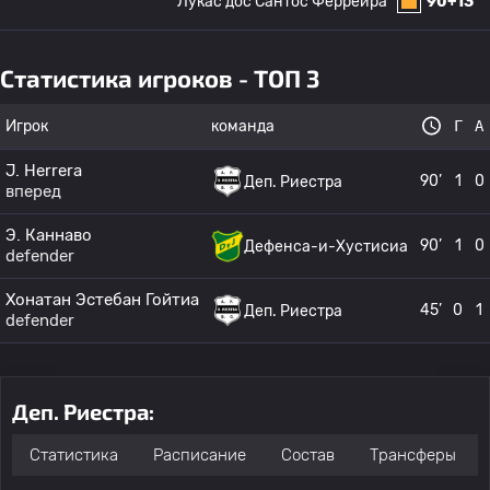
Лукас дос Сантос Феррейра
90+13 '
Статистика игроков - ТОП 3
Игрок
команда
Г
А
J. Herrera
90’
1
0
Деп. Риестра
вперед
Э. Каннаво
90’
1
0
Дефенса-и-Хустисиа
defender
Хонатан Эстебан Гойтиа
45’
0
1
Деп. Риестра
defender
Деп. Риестра:
Статистика
Расписание
Состав
Трансферы