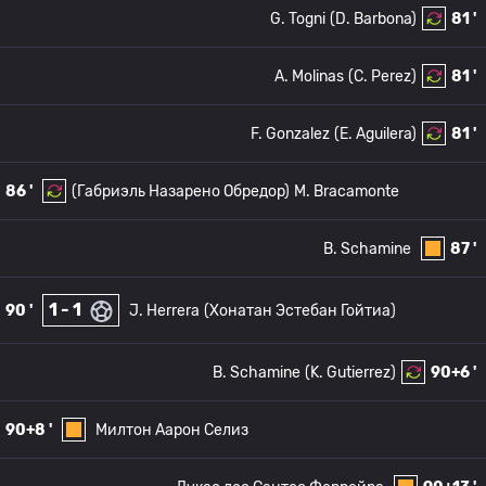
G. Togni
(D. Barbona)
81 '
A. Molinas
(C. Perez)
81 '
F. Gonzalez
(E. Aguilera)
81 '
86 '
(Габриэль Назарено Обредор)
M. Bracamonte
B. Schamine
87 '
1 - 1
90 '
J. Herrera
(Хонатан Эстебан Гойтиа)
B. Schamine
(K. Gutierrez)
90+6 '
90+8 '
Милтон Аарон Селиз