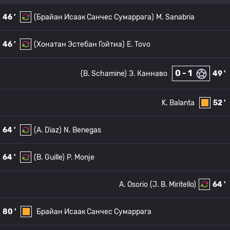
46 '
(Брайан Исаак Санчес Сумаррага)
M. Sanabria
46 '
(Хонатан Эстебан Гойтиа)
E. Tovo
0 - 1
(B. Schamine)
Э. Каннаво
49 '
K. Balanta
52 '
64 '
(A. Diaz)
N. Benegas
64 '
(B. Guille)
P. Monje
A. Osorio
(J. B. Miritello)
64 '
80 '
Брайан Исаак Санчес Сумаррага