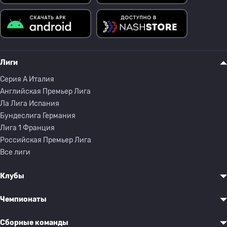
Лиги
Серия A Италия
Английская Премьер Лига
Ла Лига Испания
Бундеслига Германия
Лига 1 Франция
Российская Премьер Лига
Все лиги
Клубы
Чемпионаты
Сборные команды