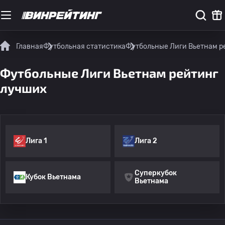
Главная
Футбольная статистика
Футбольные Лиги Вьетнам р
Футбольные Лиги Вьетнам рейтинг
лучших
Лига 1
Лига 2
Суперкубок
Кубок Вьетнама
Вьетнама