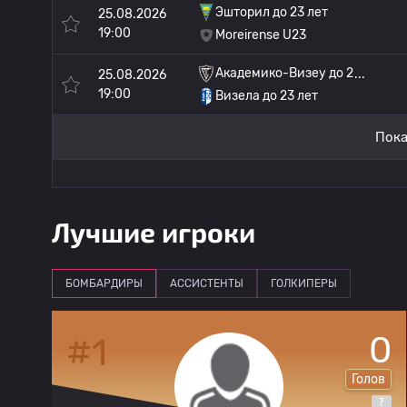
Эшторил до 23 лет
25.08.2026
19:00
Moreirense U23
Академико-Визеу до 2
25.08.2026
19:00
Визела до 23 лет
Пока
Лучшие игроки
БОМБАРДИРЫ
АССИСТЕНТЫ
ГОЛКИПЕРЫ
0
0
#1
в
Голов