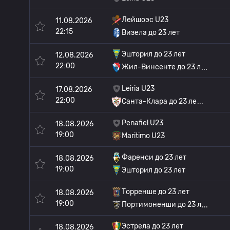
Лейшоэс U23
11.08.2026
22:15
Визела до 23 лет
Эшторил до 23 лет
12.08.2026
22:00
Жил-Винсенте до 23 л
Leiria U23
17.08.2026
22:00
Санта-Клара до 23 ле
Penafiel U23
18.08.2026
19:00
Maritimo U23
Фаренси до 23 лет
18.08.2026
19:00
Эшторил до 23 лет
Торренше до 23 лет
18.08.2026
19:00
Портимоненши до 23 л
Эстрела до 23 лет
18.08.2026