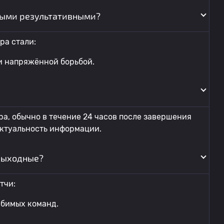
мыми результативными?
ра стали:
и напряжённой борьбой.
ра, обычно в течение 24 часов после завершения
актуальность информации.
выходные?
тчи:
юбимых команд.