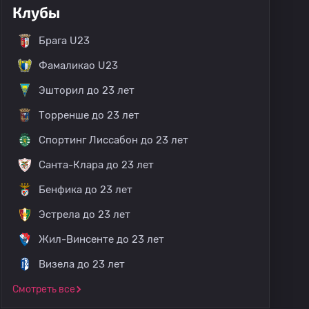
Клубы
Брага U23
Фамаликао U23
Эшторил до 23 лет
Торренше до 23 лет
Спортинг Лиссабон до 23 лет
Санта-Клара до 23 лет
Бенфика до 23 лет
Эстрела до 23 лет
Жил-Винсенте до 23 лет
Визела до 23 лет
Смотреть все