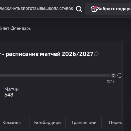
Забрать подар
РЫ
СКАЧАТЬ
БЛОГ
ОТЗЫВЫ
ШКОЛА СТАВОК
3 лет
Календарь
т - расписание матчей 2026/2027
Лига Ревеласау до 23 лет
Эшторил до 23 лет
12.08
22:00
22.12.
Жил-Винсенте до 23 лет
Матчи
648
Команды
Бомбардиры
Трансляции
Переходы