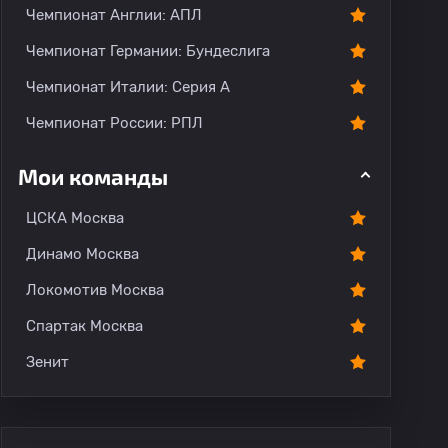
Чемпионат Англии: АПЛ
Чемпионат Германии: Бундеслига
Чемпионат Италии: Серия А
Чемпионат России: РПЛ
Мои команды
ЦСКА Москва
Динамо Москва
Локомотив Москва
Спартак Москва
Зенит