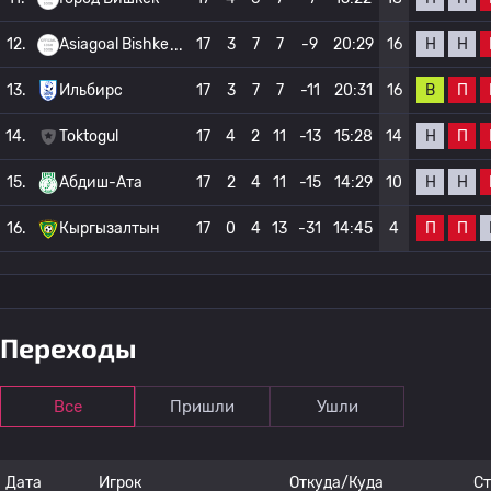
Н
Н
12.
Asiagoal Bishke
17
3
7
7
-9
20:29
16
В
П
13.
Ильбирс
17
3
7
7
-11
20:31
16
Н
П
14.
Toktogul
17
4
2
11
-13
15:28
14
Н
Н
15.
Абдиш-Ата
17
2
4
11
-15
14:29
10
П
П
16.
Кыргызалтын
17
0
4
13
-31
14:45
4
Переходы
Все
Пришли
Ушли
Дата
Игрок
Откуда/Куда
С