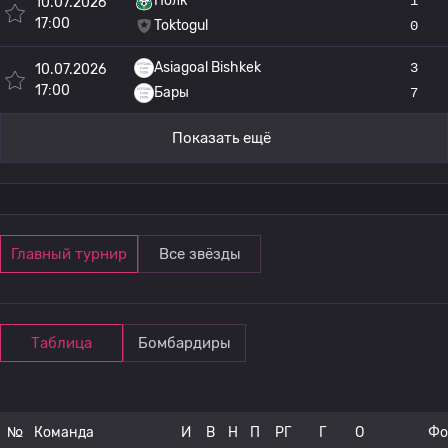
Полк
1
10.07.2026
17:00
Toktogul
0
Asiagoal Bishkek
3
10.07.2026
17:00
Бары
7
Показать ещё
Главный турнир
Все звёзды
Таблица
Бомбардиры
№
Команда
И
В
Н
П
РГ
Г
О
Фо