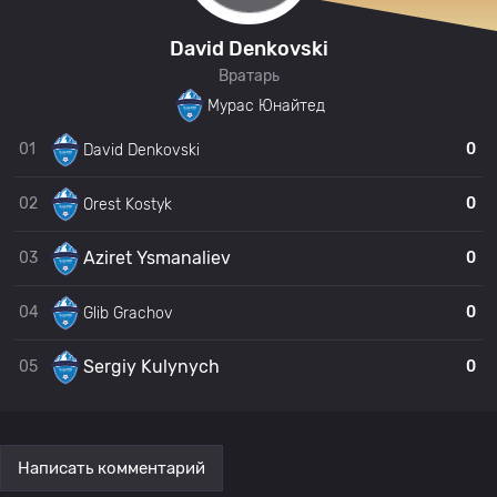
David Denkovski
Вратарь
Мурас Юнайтед
01
0
David Denkovski
02
0
Orest Kostyk
Aziret Ysmanaliev
03
0
04
0
Glib Grachov
Sergiy Kulynych
05
0
Написать комментарий