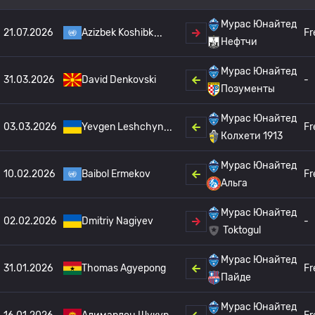
Мурас Юнайтед
21.07.2026
Azizbek Koshibk
Fr
Нефтчи
Мурас Юнайтед
31.03.2026
David Denkovski
-
Позументы
Мурас Юнайтед
03.03.2026
Yevgen Leshchyn
Fr
Колхети 1913
Мурас Юнайтед
10.02.2026
Baibol Ermekov
Fr
Альга
Мурас Юнайтед
02.02.2026
Dmitriy Nagiyev
-
Toktogul
Мурас Юнайтед
31.01.2026
Thomas Agyepong
Fr
Пайде
Мурас Юнайтед