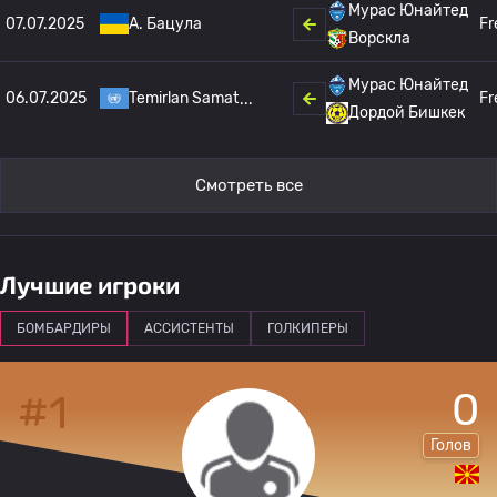
Мурас Юнайтед
07.07.2025
A. Бацула
Fr
Ворскла
Мурас Юнайтед
06.07.2025
Temirlan Samat
Fr
Дордой Бишкек
Смотреть все
Лучшие игроки
БОМБАРДИРЫ
АССИСТЕНТЫ
ГОЛКИПЕРЫ
0
#1
Голов