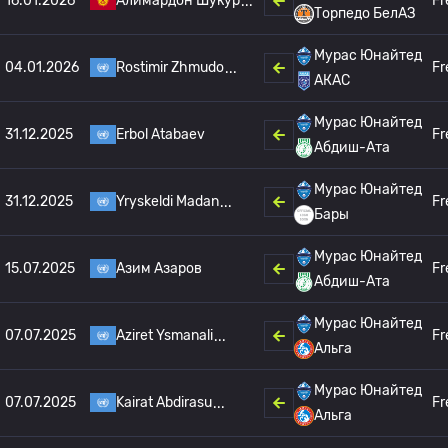
16.01.2026
Алимардон Шукур
Fr
Торпедо БелАЗ
Мурас Юнайтед
04.01.2026
Rostimir Zhmudo
Fr
АКАС
Мурас Юнайтед
31.12.2025
Erbol Atabaev
Fr
Абдиш-Ата
Мурас Юнайтед
31.12.2025
Yryskeldi Madan
Fr
Бары
Мурас Юнайтед
15.07.2025
Азим Азаров
Fr
Абдиш-Ата
Мурас Юнайтед
07.07.2025
Aziret Ysmanali
Fr
Альга
Мурас Юнайтед
07.07.2025
Kairat Abdirasu
Fr
Альга