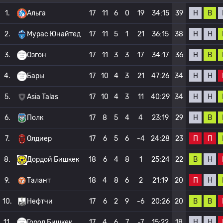
Н
В
1.
Альга
17
11
6
0
19
34:15
39
Н
Н
2.
Мурас Юнайтед
17
11
5
1
21
36:15
38
Н
В
3.
Озгон
17
11
3
3
17
34:17
36
Н
Н
4.
Бары
17
10
4
3
21
47:26
34
Н
Н
5.
Asia Talas
17
10
4
3
11
40:29
34
Н
В
6.
Полк
17
8
5
4
4
23:19
29
П
П
7.
Олдиер
17
6
5
6
-4
24:28
23
В
Н
8.
Дордой Бишкек
18
6
4
8
1
25:24
22
П
Н
9.
Талант
18
4
8
6
2
21:19
20
В
В
10.
Нефтчи
17
6
2
9
-6
20:26
20
Н
Н
11.
Город Бишкек
17
4
6
7
-7
15:22
18