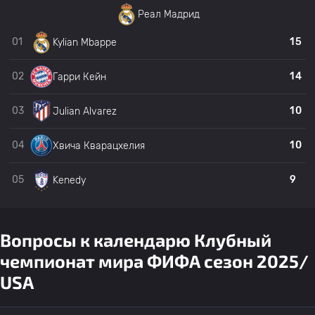
Реал Мадрид
01
15
Kylian Mbappe
02
14
Гарри Кейн
03
10
Julian Alvarez
04
10
Хвича Кварацхелия
05
9
Kenedy
Вопросы к календарю Клубный
чемпионат мира ФИФА сезон 2025/
USA