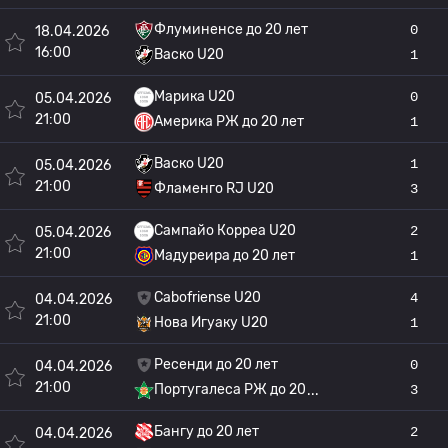
Флуминенсе до 20 лет
0
18.04.2026
16:00
Васко U20
1
Марика U20
0
05.04.2026
21:00
Америка РЖ до 20 лет
1
Васко U20
1
05.04.2026
21:00
Фламенго RJ U20
3
Сампайо Корреа U20
2
05.04.2026
21:00
Мадуреира до 20 лет
1
Cabofriense U20
4
04.04.2026
21:00
Нова Игуаку U20
1
Ресенди до 20 лет
0
04.04.2026
21:00
Португалеса РЖ до 20
3
Бангу до 20 лет
2
04.04.2026