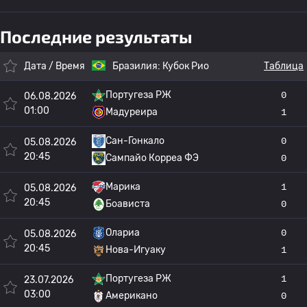
Последние результаты
Дата / Время
Бразилия:
Кубок Рио
Таблица
Португеза РЖ
0
06.08.2026
01:00
Мадуреира
1
Сан-Гонкало
0
05.08.2026
20:45
Сампайо Корреа ФЭ
0
Марика
1
05.08.2026
20:45
Боависта
0
Олариа
0
05.08.2026
20:45
Нова-Игуаку
1
Португеза РЖ
1
23.07.2026
03:00
Американо
0