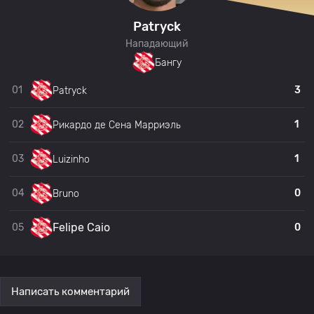
Patryck
Нападающий
Бангу
01
3
Patryck
02
1
Рикардо де Сена Марриэль
03
1
Luizinho
04
0
Bruno
Felipe Caio
05
0
Написать комментарий