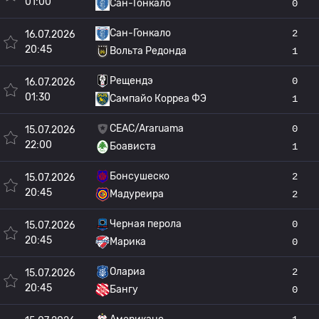
01:00
Сан-Гонкало
0
Сан-Гонкало
2
16.07.2026
20:45
Вольта Редонда
1
Рещендэ
0
16.07.2026
01:30
Сампайо Корреа ФЭ
1
CEAC/Araruama
0
15.07.2026
22:00
Боависта
1
Бонсушеско
2
15.07.2026
20:45
Мадуреира
2
Черная перола
0
15.07.2026
20:45
Марика
0
Олариа
2
15.07.2026
20:45
Бангу
0