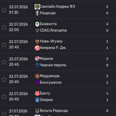
Сампайо Корреа ФЭ
2
23.07.2026
01:30
Рещендэ
0
Боависта
4
22.07.2026
22:00
CEAC/Araruama
0
Нова-Игуаку
1
22.07.2026
20:45
Америка Р. Дж.
1
Марика
3
22.07.2026
20:45
Черная перола
0
Мадуреира
2
22.07.2026
20:45
Бонсушеско
1
Бангу
1
22.07.2026
20:45
Олариа
1
Вольта Редонда
0
21.07.2026