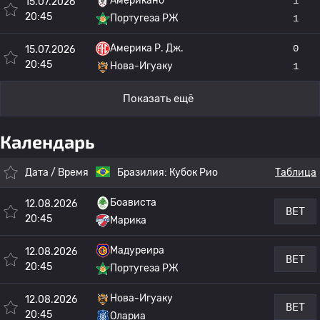
Американо
1
15.07.2026
20:45
Португеза РЖ
1
Америка Р. Дж.
0
15.07.2026
20:45
Нова-Игуаку
1
Показать ещё
Календарь
Дата / Время
Бразилия:
Кубок Рио
Таблица
Боависта
12.08.2026
BET
20:45
Марика
Мадуреира
12.08.2026
BET
20:45
Португеза РЖ
Нова-Игуаку
12.08.2026
BET
20:45
Олариа