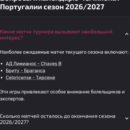
Португалии сезон 2026/2027
Какие матчи турнира вызывают наибольший
интерес?
Наиболее ожидаемые матчи текущего сезона включают:
АД Лимианос - Chaves B
Бриту - Браганса
Celoricense - Тирсене
Эти игры привлекают особое внимание болельщиков и
экспертов.
Сколько матчей осталось до окончания сезона
2026/2027?