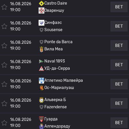
Castro Daire
16.08.2026
BET
19:00
Овареншу
Синфаэс
16.08.2026
BET
19:00
Sousense
Ponte da Barca
16.08.2026
BET
19:00
Вила Меа
Naval 1893
16.08.2026
BET
19:00
УД-да-Серра
Атлетико Малвейра
16.08.2026
BET
19:00
Ос-Мариалуаш
Альверка Б
16.08.2026
BET
19:00
Fazendense
Гуарда
16.08.2026
BET
19:00
Алпендораду