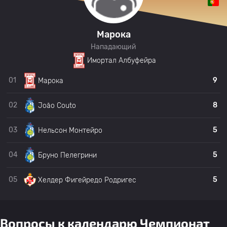
Марока
Нападающий
Имортал Албуфейра
01
9
Марока
02
8
João Couto
03
5
Нельсон Монтейро
04
5
Бруно Пелегрини
05
5
Хелдер Фигейредо Родригес
Вопросы к календарю Чемпионат