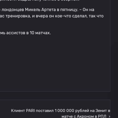
р лондонцев Микель Артета в пятницу. – Он на
ас тренировка, и вчера он кое-что сделал, так что
мь ассистов в 10 матчах.
Клиент PARI поставил 1 000 000 рублей на Зенит в
матче с Акроном в РПЛ
›