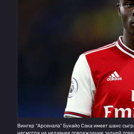
Вингер “Арсенала” Букайо Сака имеет шанс сыгр
несмотря на недавнее повреждение задней повер