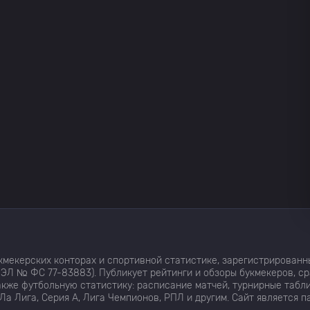
мекерских конторах и спортивной статистике, зарегистрированн
ЭЛ № ФС 77-83883). Публикует рейтинги и обзоры букмекеров, с
кже футбольную статистику: расписание матчей, турнирные табли
Ла Лига, Серия А, Лига Чемпионов, РПЛ и другим. Сайт является 