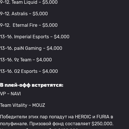
9-12. Team Liquid – $5,000
9-12. Astralis – $5,000
9-12. Eternal Fire – $5,000
13-16. Imperial Esports – $4,000
13-16. paiN Gaming – $4,000
13-16. 9z Team – $4,000
13-16. G2 Esports – $4,000
В плей-офф встретятся:
VP – NAVI
Team Vitality – MOUZ
Победители этих пар попадут на HEROIC и FURIA в
полуфинале. Призовой фонд составляет $250,000.