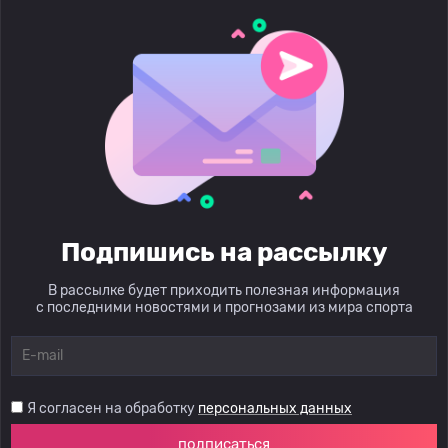
Подпишись на рассылку
В рассылке будет приходить полезная информация
с последними новостями и прогнозами из мира спорта
Я согласен на обработку
персональных данных
подписаться