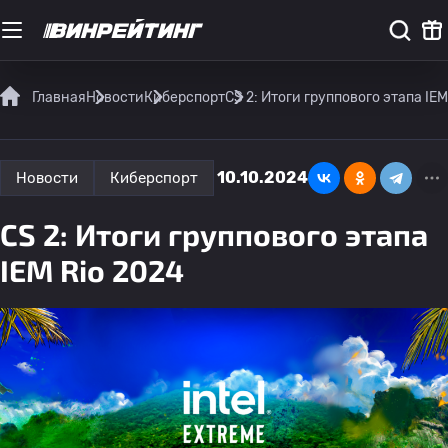
Главная
Новости
Киберспорт
CS 2: Итоги группового этапа IEM
10.10.2024
Новости
Киберспорт
CS 2: Итоги группового этапа
IEM Rio 2024