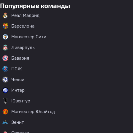
Популярные команды
Реал Мадрид
Барселона
Манчестер Сити
Ливерпуль
Бавария
ПСЖ
Челси
Интер
Ювентус
Манчестер Юнайтед
Зенит
Спартак