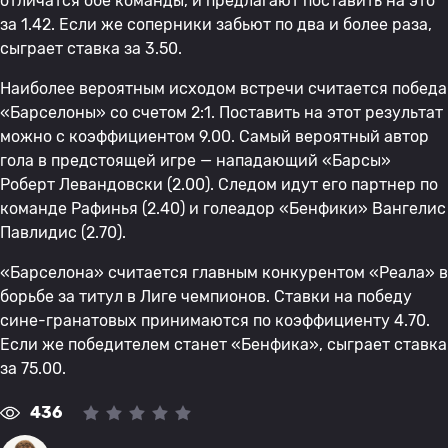
отличатся обе команды, и предлагают поставить на это
за 1.42. Если же соперники забьют по два и более раза,
сыграет ставка за 3.50.
Наиболее вероятным исходом встречи считается победа
«Барселоны» со счетом 2:1. Поставить на этот результат
можно с коэффициентом 9.00. Самый вероятный автор
гола в предстоящей игре — нападающий «Барсы»
Роберт Левандовски (2.00). Следом идут его партнер по
команде Рафинья (2.40) и голеадор «Бенфики» Вангелис
Павлидис (2.70).
«Барселона» считается главным конкурентом «Реала» в
борьбе за титул в Лиге чемпионов. Ставки на победу
сине-гранатовых принимаются по коэффициенту 4.70.
Если же победителем станет «Бенфика», сыграет ставка
за 75.00.
436