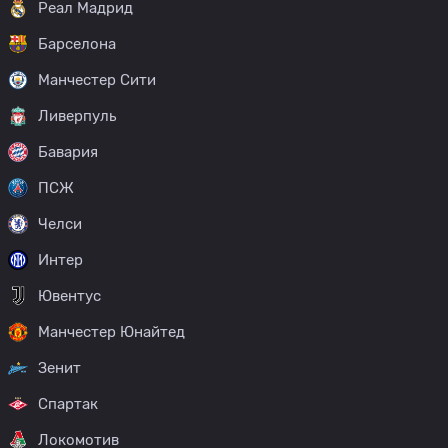
Реал Мадрид
Барселона
Манчестер Сити
Ливерпуль
Бавария
ПСЖ
Челси
Интер
Ювентус
Манчестер Юнайтед
Зенит
Спартак
Локомотив