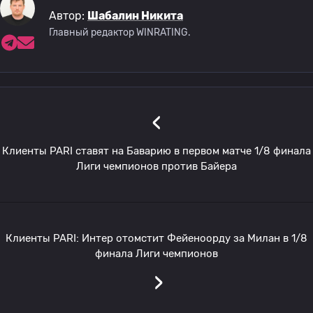
Автор:
Шабалин Никита
Главный редактор WINRATING.
‹
Клиенты PARI ставят на Баварию в первом матче 1/8 финала
Лиги чемпионов против Байера
Клиенты PARI: Интер отомстит Фейеноорду за Милан в 1/8
финала Лиги чемпионов
›