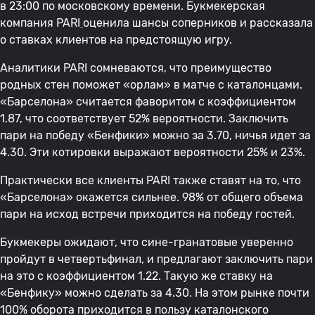
в 23:00 по московскому времени. Букмекерская
компания PARI
оценила шансы соперников и рассказала
о ставках клиентов на предстоящую игру.
Аналитики PARI сомневаются, что преимущество
родных стен поможет «орлам» в матче с каталонцами.
«Барселона» считается фаворитом с коэффициентом
1.87, что соответствует 52% вероятности. Заключить
пари на победу «Бенфики» можно за 3.70, ничья идет за
4.30. Эти котировки выражают вероятности 25% и 23%.
Практически все клиенты PARI также ставят на то, что
«Барселона» окажется сильнее. 98% от общего объема
пари на исход встречи приходится на победу гостей.
Букмекеры ожидают, что сине-гранатовые уверенно
пройдут в четвертьфинал, и предлагают заключить пари
на это с коэффициентом 1.22. Такую же ставку на
«Бенфику» можно сделать за 4.30. На этом рынке почти
100% оборота приходится в пользу каталонского