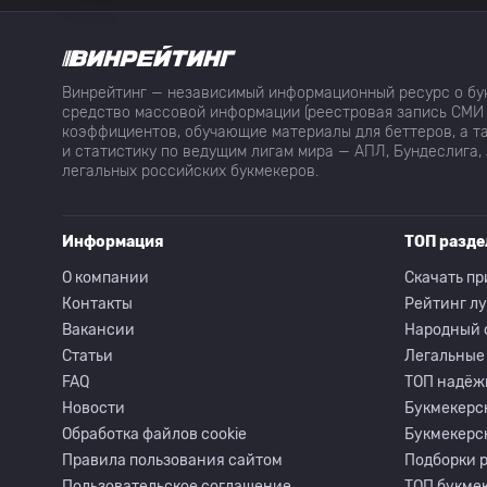
Винрейтинг — независимый информационный ресурс о бук
средство массовой информации (реестровая запись СМИ 
коэффициентов, обучающие материалы для беттеров, а та
и статистику по ведущим лигам мира — АПЛ, Бундеслига, 
легальных российских букмекеров.
Информация
ТОП разд
О компании
Скачать пр
Контакты
Рейтинг л
Вакансии
Народный 
Статьи
Легальные
FAQ
ТОП надёж
Новости
Букмекерс
Обработка файлов cookie
Букмекерс
Правила пользования сайтом
Подборки 
Пользовательское соглашение
ТОП букмек