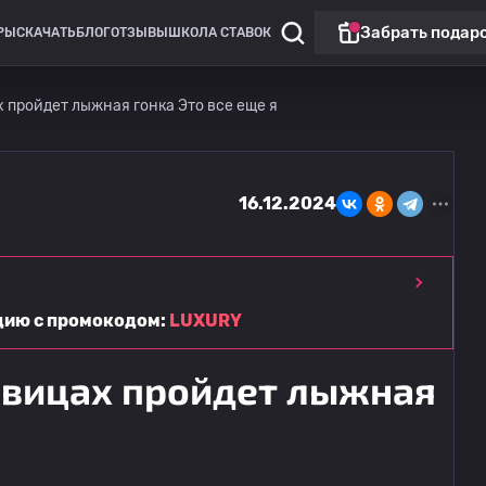
Забрать подар
РЫ
СКАЧАТЬ
БЛОГ
ОТЗЫВЫ
ШКОЛА СТАВОК
 пройдет лыжная гонка Это все еще я
16.12.2024
ацию с промокодом:
LUXURY
овицах пройдет лыжная