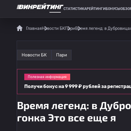
СТАТИСТИКА
РЕЙТИНГИ
БОНУСЫ
ОБЗО
СПОРТИВНАЯ СТАТИСТИКА
Главная
Новости БК
Пари
Время легенд: в Дубровицах
Новости БК
Пари
Полезная информация
Получи бонус на 9 999 ₽ рублей за регистр
Время легенд: в Дубр
гонка Это все еще я