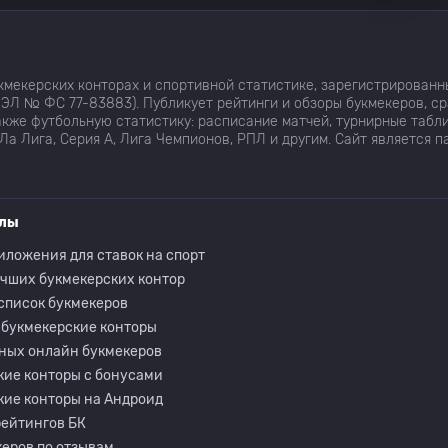
мекерских конторах и спортивной статистике, зарегистрированн
ЭЛ № ФС 77-83883). Публикует рейтинги и обзоры букмекеров, с
кже футбольную статистику: расписание матчей, турнирные табли
Ла Лига, Серия А, Лига Чемпионов, РПЛ и другим. Сайт является 
елы
иложения для ставок на спорт
учших букмекерских контор
список букмекеров
 букмекерские конторы
ных онлайн букмекеров
кие конторы с бонусами
кие конторы на Андроид
рейтингов БК
еров по отзывам