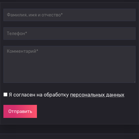
Я согласен на обработку
персональных данных
Отправить