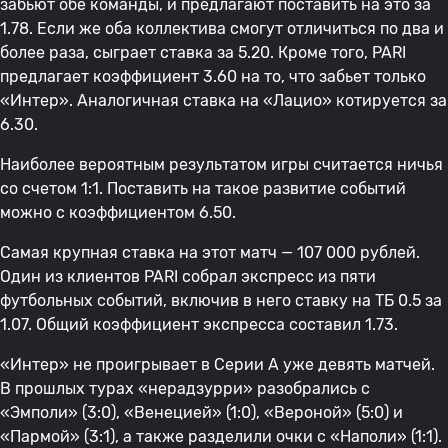
забьют обе команды, и предлагают поставить на это за
1.78. Если же оба коллектива смогут отличиться по два и
более раза, сыграет ставка за 5.20. Кроме того, PARI
предлагает коэффициент 3.60 на то, что забьет только
«Интер». Аналогичная ставка на «Лацио» котируется за
6.30.
Наиболее вероятным результатом игры считается ничья
со счетом 1:1. Поставить на такое развитие событий
можно с коэффициентом 6.50.
Самая крупная ставка на этот матч — 107 000 рублей.
Один из клиентов PARI собрал экспресс из пяти
футбольных событий, включив в него ставку на ТБ 0.5 за
1.07. Общий коэффициент экспресса составил 1.73.
«Интер» не проигрывает в Серии А уже девять матчей.
В прошлых турах «нерадзурри» разобрались с
«Эмполи» (3:0), «Венецией» (1:0), «Вероной» (5:0) и
«Пармой» (3:1), а также разделили очки с «Наполи» (1:1).