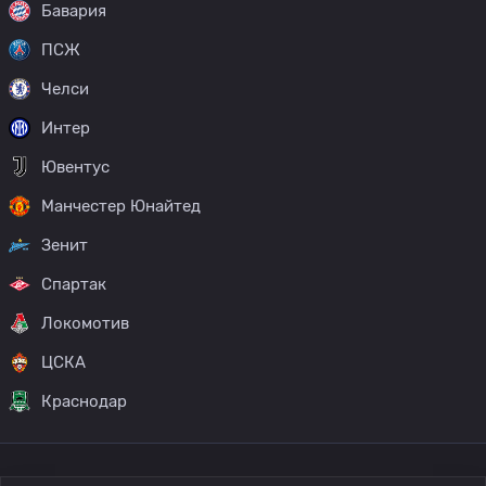
Бавария
ПСЖ
Челси
Интер
Ювентус
Манчестер Юнайтед
Зенит
Спартак
Локомотив
ЦСКА
Краснодар