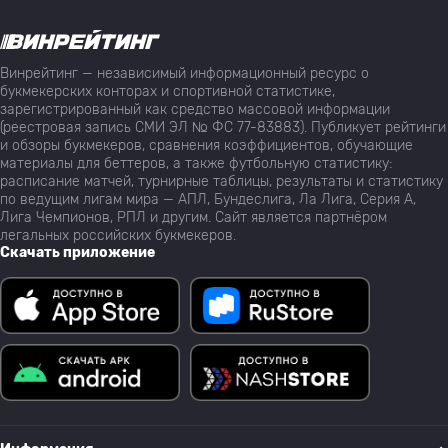
Винрейтинг — независимый информационный ресурс о
букмекерских конторах и спортивной статистике,
зарегистрированный как средство массовой информации
(реестровая запись СМИ ЭЛ № ФС 77-83883). Публикует рейтинги
и обзоры букмекеров, сравнения коэффициентов, обучающие
материалы для беттеров, а также футбольную статистику:
расписание матчей, турнирные таблицы, результаты и статистику
по ведущим лигам мира — АПЛ, Бундеслига, Ла Лига, Серия А,
Лига Чемпионов, РПЛ и другим. Сайт является партнёром
легальных российских букмекеров.
Скачать приложение