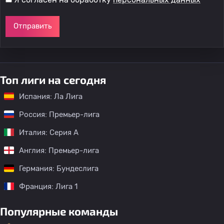
Отправить
Топ лиги на сегодня
Испания: Ла Лига
Россия: Премьер-лига
Италия: Серия А
Англия: Премьер-лига
Германия: Бундеслига
Франция: Лига 1
Популярные команды