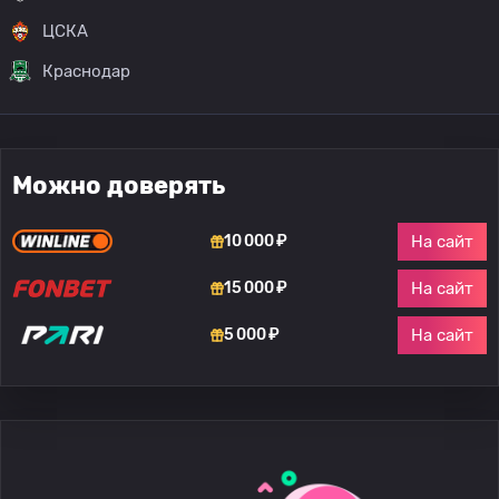
ЦСКА
Краснодар
Можно доверять
На сайт
10 000 ₽
На сайт
15 000 ₽
На сайт
5 000 ₽