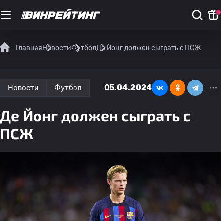
Главная
Новости
Футбол
Де Йонг должен сыграть с ПСЖ
05.04.2024
Новости
Футбол
Де Йонг должен сыграть с
ПСЖ