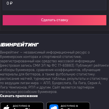
0
₽
Сделать ставку
Винрейтинг — независимый информационный ресурс о
букмекерских конторах и спортивной статистике,
зарегистрированный как средство массовой информации
(реестровая запись СМИ ЭЛ № ФС 77-83883). Публикует рейтинги
и обзоры букмекеров, сравнения коэффициентов, обучающие
материалы для беттеров, а также футбольную статистику:
расписание матчей, турнирные таблицы, результаты и статистику
по ведущим лигам мира — АПЛ, Бундеслига, Ла Лига, Серия А,
Лига Чемпионов, РПЛ и другим. Сайт является партнёром
легальных российских букмекеров.
Скачать приложение