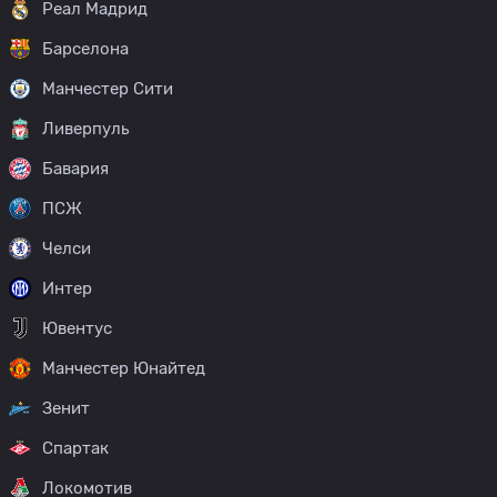
Реал Мадрид
Барселона
Манчестер Сити
Ливерпуль
Бавария
ПСЖ
Челси
Интер
Ювентус
Манчестер Юнайтед
Зенит
Спартак
Локомотив