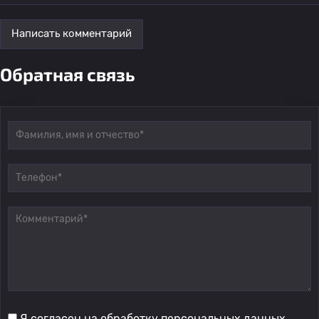
Написать комментарий
Обратная связь
Я согласен на обработку
персональных данных