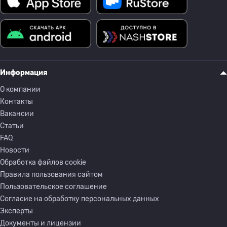
Информация
О компании
Контакты
Вакансии
Статьи
FAQ
Новости
Обработка файлов cookie
Правила пользования сайтом
Пользовательское соглашение
Согласие на обработку персональных данных
Эксперты
Документы и лицензии