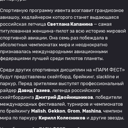
Спортивную программу ивента возглавит грандиозное
авиашоу, хедлайнером которого станет выдающаяся
российская летчица
Светлана Капанина
— самая
титулованная женщина-пилот за всю историю мировой
спортивной авиации. Она семь раз побеждала в
абсолютных чемпионатах мира и неоднократно
признавалась международными авиационными
федерациями лучшей среди пилотов планеты.
Среди других спортивных дисциплин на «ПАРИ ФЕСТ»
будут представлены скейтборд, брейкинг, slackline и
паркур. Перед зрителями выступят профессиональный
райдер
Давид Газиев
, легенда российского
скейтбординга
Дмитрий Двойнишников
, победители
международных фестивалей, турниров и чемпионатов
по брейкингу
Malish
,
Gekkon
,
Grom
,
Mashina
, чемпион
мира по паркуру
Кирилл Колесников
и другие звезды.