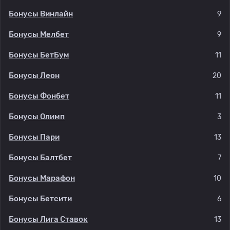
Бонусы Винлайн
9
Бонусы Мелбет
9
Бонусы БетБум
11
Бонусы Леон
20
Бонусы Фонбет
11
Бонусы Олимп
3
Бонусы Пари
13
Бонусы Балтбет
7
Бонусы Марафон
10
Бонусы Бетсити
6
Бонусы Лига Ставок
13