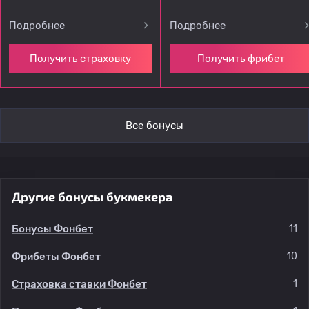
Подробнее
Подробнее
Получить страховку
Получить фрибет
Все бонусы
Другие бонусы букмекера
Бонусы Фонбет
11
Фрибеты Фонбет
10
Страховка ставки Фонбет
1