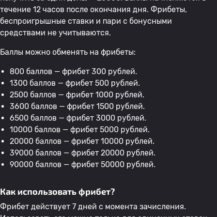
течение 12 часов после окончания дня. Фрибеты,
беспроигрышные ставки и пари с бонусными
средствами не учитываются.
Баллы можно обменять на фрибеты:
800 баллов — фрибет 300 рублей.
1300 баллов — фрибет 500 рублей.
2500 баллов — фрибет 1000 рублей.
3600 баллов — фрибет 1500 рублей.
6500 баллов — фрибет 3000 рублей.
10000 баллов — фрибет 5000 рублей.
20000 баллов — фрибет 10000 рублей.
39000 баллов — фрибет 20000 рублей.
90000 баллов — фрибет 50000 рублей.
Как использовать фрибет?
Фрибет действует 7 дней с момента зачисления.