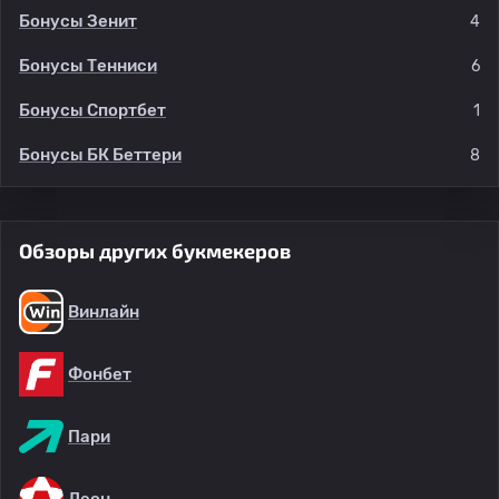
Бонусы Зенит
4
Бонусы Тенниси
6
Бонусы Спортбет
1
Бонусы БК Беттери
8
Обзоры других букмекеров
Винлайн
Фонбет
Пари
Леон