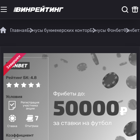
Главная
Бонусы букмекерских контор
Бонусы Фонбет
Фонбет:
Завершен