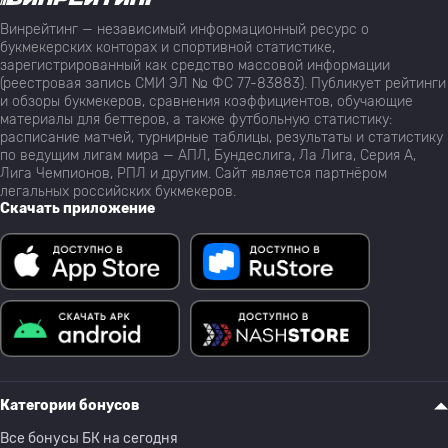
Винрейтинг — независимый информационный ресурс о
букмекерских конторах и спортивной статистике,
зарегистрированный как средство массовой информации
(реестровая запись СМИ ЭЛ № ФС 77-83883). Публикует рейтинги
и обзоры букмекеров, сравнения коэффициентов, обучающие
материалы для беттеров, а также футбольную статистику:
расписание матчей, турнирные таблицы, результаты и статистику
по ведущим лигам мира — АПЛ, Бундеслига, Ла Лига, Серия А,
Лига Чемпионов, РПЛ и другим. Сайт является партнёром
легальных российских букмекеров.
Скачать приложение
Категории бонусов
Все бонусы БК на сегодня