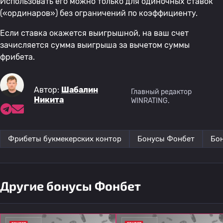
Использовать его можно только для одиночных ставок
(«ординаров») без ограничений по коэффициенту.
Если ставка окажется выигрышной, на ваш счет
зачисляется сумма выигрыша за вычетом суммы
фрибета.
Автор:
Шабалин
Главный редактор
Никита
WINRATING.
Фрибеты букмекерских контор
Бонусы Фонбет
Бо
Другие бонусы Фонбет