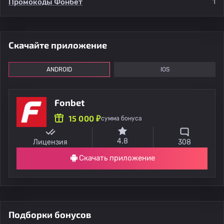
Промокоды Фонбет
1
Скачайте приложение
ANDROID
IOS
Fonbet
15 000 ₽
сумма бонуса
4.8
Лицензия
308
Скачать приложение
Подборки бонусов