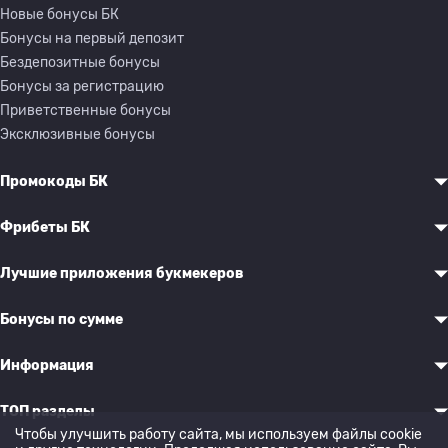
Новые бонусы БК
Бонусы на первый депозит
Бездепозитные бонусы
Бонусы за регистрацию
Приветственные бонусы
Эксклюзивные бонусы
Промокоды БК
Фрибеты БК
Лучшие приложения букмекеров
Бонусы по сумме
Информация
ТОП разделы
Чтобы улучшить работу сайта, мы используем файлы cookie