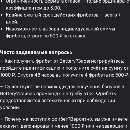
Ограниченность формата ставок — только ординары с
коэффициентом до 3.00.
Крайне сжатый срок действия фрибетов — всего 7
дней.
Невозможность выбора индивидуальной суммы
фрибета, строго по 500 ₽ за ставку.
Часто задаваемые вопросы:
— Как получить фрибет от Bettery?Зарегистрируйтесь,
пройдите идентификацию и пополните счёт на сумму от
1000 ₽. Спустя 48 часов вы получите 4 фрибета по 500 ₽.
— Существуют ли промокоды для получения бонусов в
Bettery?Сейчас промокоды не требуются. Фрибеты
предоставляются автоматически при соблюдении
условий.
— Почему не поступил фрибет?Вероятно, вы уже имеете
аккаунт, депонировали менее 1000 ₽ или не завершили