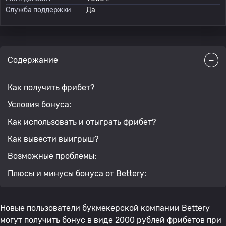
Служба поддержки
Да
Содержание
Как получить фрибет?
Условия бонуса:
Как использовать и отыграть фрибет?
Как вывести выигрыш?
Возможные проблемы:
Плюсы и минусы бонуса от Bettery:
Новые пользователи букмекерской компании Bettery
могут получить бонус в виде 2000 рублей фрибетов при