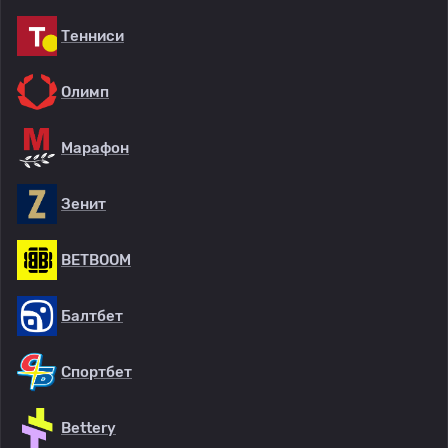
Тенниси
Олимп
Марафон
Зенит
BETBOOM
Балтбет
Спортбет
Bettery