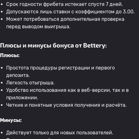
Срок годности фрибета истекает спустя 7 дней.
Допускаются лишь ставки с коэффициентом до 3.00.
Может потребоваться дополнительная проверка
перед выводом выигрыша.
Плюсы и минусы бонуса от Bettery:
Плюсы:
Простота процедуры регистрации и первого
депозита.
Легкость отыгрыша.
Удобство использования как в веб-версии, так и в
приложении.
Четкие и понятные условия получения и расчёта.
Минусы:
Действует только для новых пользователей.