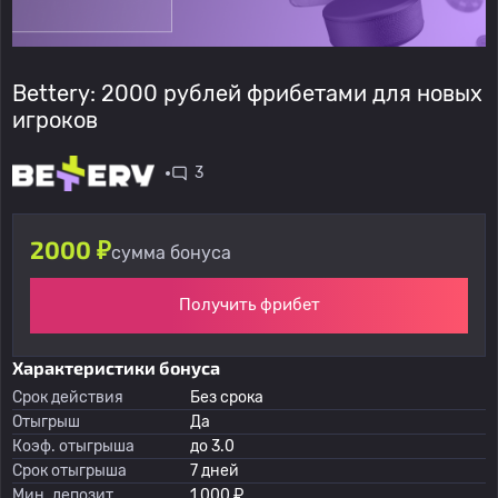
Bettery: 2000 рублей фрибетами для новых
игроков
3
2000 ₽
сумма бонуса
Получить фрибет
Характеристики бонуса
Срок действия
Без срока
Отыгрыш
Да
Коэф. отыгрыша
до 3.0
Срок отыгрыша
7 дней
Мин. депозит
1 000 ₽