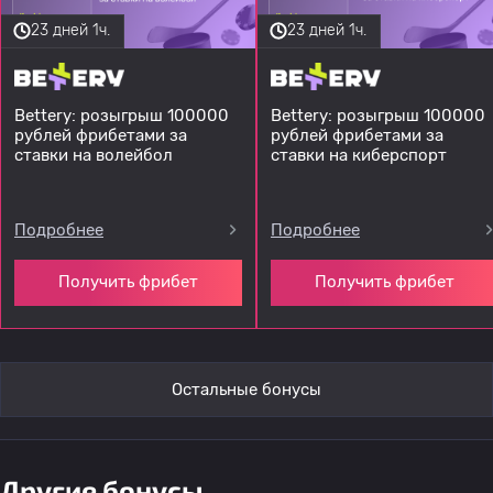
23 дней 1ч.
23 дней 1ч.
Bettery: розыгрыш 100000
Bettery: розыгрыш 100000
рублей фрибетами за
рублей фрибетами за
ставки на волейбол
ставки на киберспорт
Подробнее
Подробнее
Получить фрибет
Получить фрибет
Остальные бонусы
Другие бонусы