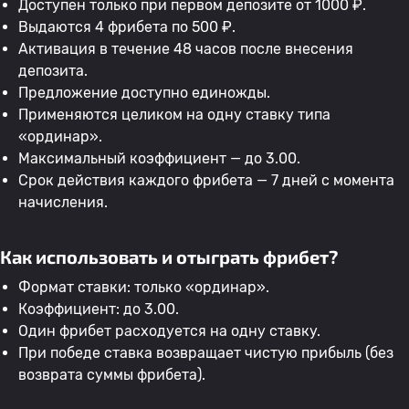
Доступен только при первом депозите от 1000 ₽.
Выдаются 4 фрибета по 500 ₽.
Активация в течение 48 часов после внесения
депозита.
Предложение доступно единожды.
Применяются целиком на одну ставку типа
«ординар».
Максимальный коэффициент — до 3.00.
Срок действия каждого фрибета — 7 дней с момента
начисления.
Как использовать и отыграть фрибет?
Формат ставки: только «ординар».
Коэффициент: до 3.00.
Один фрибет расходуется на одну ставку.
При победе ставка возвращает чистую прибыль (без
возврата суммы фрибета).