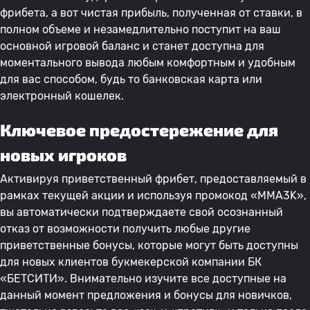
фрибета, а вот чистая прибыль, полученная от ставки, в
полном объеме и незамедлительно поступит на ваш
основной игровой баланс и станет доступна для
моментального вывода любым комфортным и удобным
для вас способом, будь то банковская карта или
электронный кошелек.
Ключевое предостережение для
новых игроков
Активируя приветственный фрибет, предоставляемый в
рамках текущей акции и используя промокод «MMA3K»,
вы автоматически подтверждаете свой осознанный
отказ от возможности получить любые другие
приветственные бонусы, которые могут быть доступны
для новых клиентов букмекерской компании БК
«БЕТСИТИ». Внимательно изучите все доступные на
данный момент предложения и бонусы для новичков,