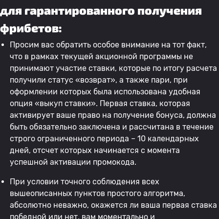
для гарантированного получения
фрибетов:
Просим вас обратить особое внимание на тот факт,
что в рамках текущей акционной программы не
принимают участие ставки, которые по итогу расчета
получили статус «возврат», а также пари, при
оформлении которых была использована удобная
опция «выкуп ставки». Первая ставка, которая
активирует ваше право на получение бонуса, должна
быть обязательно заключена и рассчитана в течение
строго ограниченного периода – 10 календарных
дней, отсчет которых начинается с момента
успешной активации промокода.
При условии точного соблюдения всех
вышеописанных пунктов простого алгоритма,
абсолютно неважно, окажется ли ваша первая ставка
победной или нет, вам моментально и