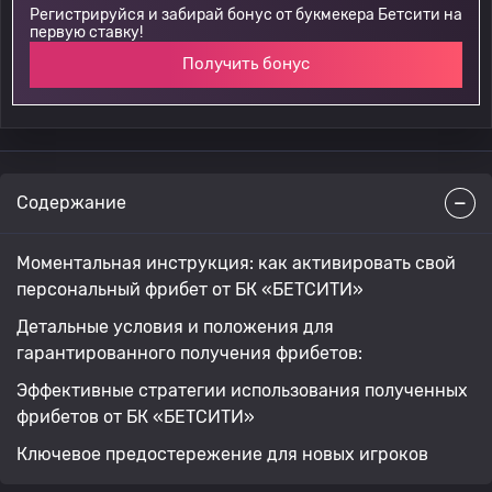
Регистрируйся и забирай бонус от букмекера Бетсити на
первую ставку!
Получить бонус
Содержание
Моментальная инструкция: как активировать свой
персональный фрибет от БК «БЕТСИТИ»
Детальные условия и положения для
гарантированного получения фрибетов:
Эффективные стратегии использования полученных
фрибетов от БК «БЕТСИТИ»
Ключевое предостережение для новых игроков