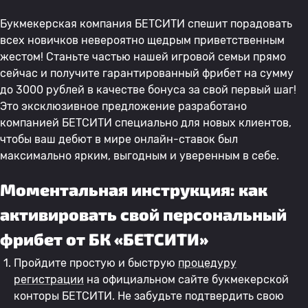
Букмекерская компания БЕТСИТИ спешит порадовать
всех новичков невероятно щедрым приветственным
жестом! Станьте частью нашей игровой семьи прямо
сейчас и получите гарантированный фрибет на сумму
до 3000 рублей в качестве бонуса за свой первый шаг!
Это эксклюзивное предложение разработано
компанией БЕТСИТИ специально для новых клиентов,
чтобы ваш дебют в мире онлайн-ставок был
максимально ярким, выгодным и уверенным в себе.
Моментальная инструкция: как
активировать свой персональный
фрибет от БК «БЕТСИТИ»
Пройдите простую и быструю
процедуру
регистрации
на официальном сайте букмекерской
конторы БЕТСИТИ. Не забудьте подтвердить свою