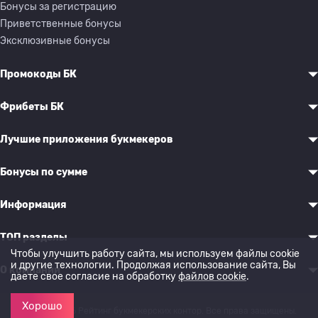
Бонусы за регистрацию
Приветственные бонусы
Эксклюзивные бонусы
Промокоды БК
Фрибеты БК
Лучшие приложения букмекеров
Бонусы по сумме
Информация
ТОП разделы
Чтобы улучшить работу сайта, мы используем файлы cookie
и другие технологии. Продолжая использование сайта, Вы
О компании
даете свое согласие на обработку
файлов cookie
.
Хорошо
© 2022-2026 Рейтинг букмекерских контор. Все права защищены.