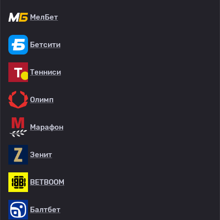
МелБет
Бетсити
Тенниси
Олимп
Марафон
Зенит
BETBOOM
Балтбет