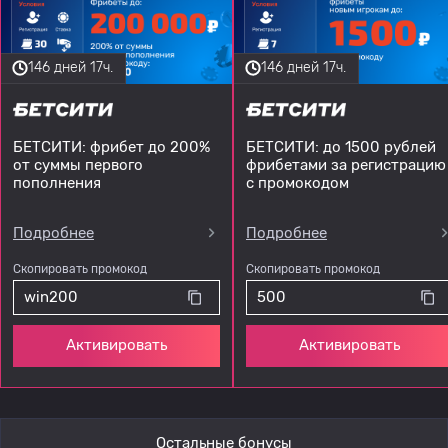
146 дней 17ч.
146 дней 17ч.
БЕТСИТИ: фрибет до 200%
БЕТСИТИ: до 1500 рублей
от суммы первого
фрибетами за регистрацию
пополнения
с промокодом
Подробнее
Подробнее
Скопировать промокод
Скопировать промокод
Активировать
Активировать
Остальные бонусы