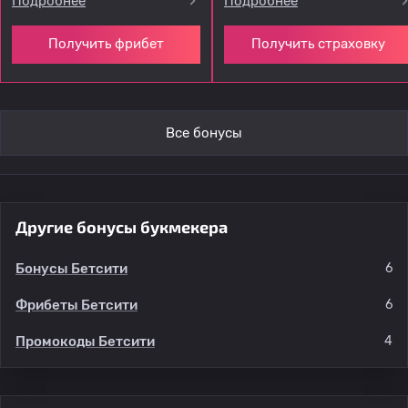
Подробнее
Подробнее
Получить фрибет
Получить страховку
Все бонусы
Другие бонусы букмекера
Бонусы Бетсити
6
Фрибеты Бетсити
6
Промокоды Бетсити
4