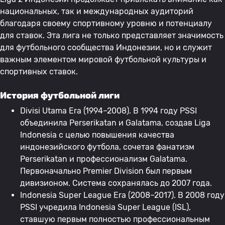
национальных, так и международных аудиторий
благодаря своему спортивному уровню и потенциалу
для ставок. Эта лига не только представляет значимость
для футбольного сообщества Индонезии, но и служит
важным элементом мировой футбольной культуры и
спортивных ставок.
История футбольной лиги
Divisi Utama Era (1994–2008). В 1994 году PSSI
объединила Perserikatan и Galatama, создав Liga
Indonesia с целью повышения качества
индонезийского футбола, сочетая фанатизм
Perserikatan и профессионализм Galatama.
Первоначально Premier Division был первым
дивизионом. Система сохранялась до 2007 года.
Indonesia Super League Era (2008–2017). В 2008 году
PSSI учредила Indonesia Super League (ISL),
ставшую первым полностью профессиональным