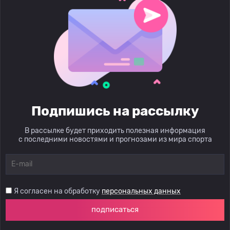
Подпишись на рассылку
В рассылке будет приходить полезная информация
с последними новостями и прогнозами из мира спорта
Я согласен на обработку
персональных данных
подписаться