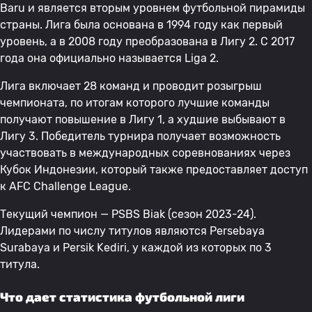
Baru и является вторым уровнем футбольной пирамиды
страны. Лига была основана в 1994 году как первый
уровень, а в 2008 году преобразована в Лигу 2. С 2017
года она официально называется Liga 2.
Лига включает 28 команд и проводит розыгрыш
чемпионата, по итогам которого лучшие команды
получают повышение в Лигу 1, а худшие выбывают в
Лигу 3. Победитель турнира получает возможность
участвовать в международных соревнованиях через
Кубок Индонезии, который также предоставляет доступ
к AFC Challenge League.
Текущий чемпион — PSBS Biak (сезон 2023-24).
Лидерами по числу титулов являются Persebaya
Surabaya и Persik Kediri, у каждой из которых по 3
титула.
Что дает статистика футбольной лиги