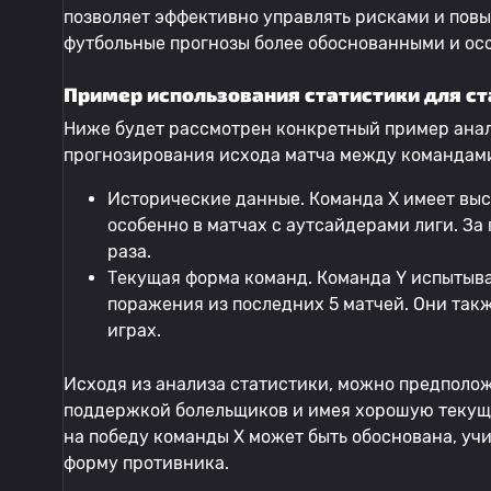
позволяет эффективно управлять рисками и повы
футбольные прогнозы более обоснованными и ос
Пример использования статистики для ст
Ниже будет рассмотрен конкретный пример анали
прогнозирования исхода матча между командами 
Исторические данные. Команда X имеет выс
особенно в матчах с аутсайдерами лиги. За
раза.
Текущая форма команд. Команда Y испытыва
поражения из последних 5 матчей. Они так
играх.
Исходя из анализа статистики, можно предполож
поддержкой болельщиков и имея хорошую текущу
на победу команды X может быть обоснована, у
форму противника.