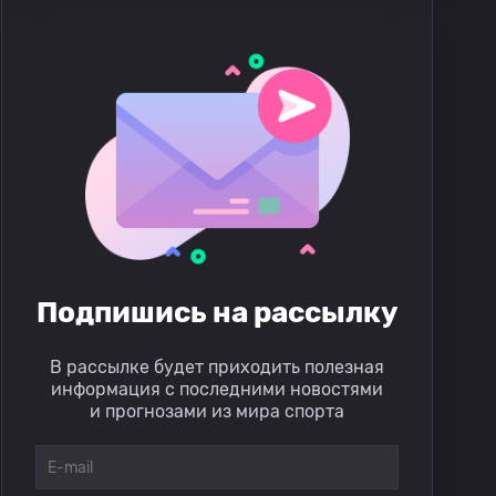
Подпишись на рассылку
В рассылке будет приходить полезная
информация с последними новостями
и прогнозами из мира спорта