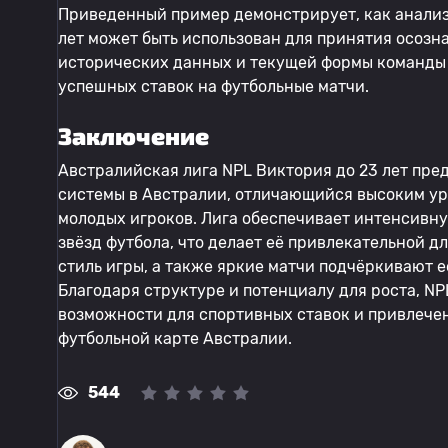
Приведенный пример демонстрирует, как анализ
лет может быть использован для принятия осозн
исторических данных и текущей формы команды 
успешных ставок на футбольные матчи.
Заключение
Австралийская лига NPL Виктория до 23 лет пре
системы в Австралии, отличающийся высоким у
молодых игроков. Лига обеспечивает интенсивн
звёзд футбола, что делает её привлекательной 
стиль игры, а также яркие матчи подчёркивают е
Благодаря структуре и потенциалу для роста, NP
возможности для спортивных ставок и привлечен
футбольной карте Австралии.
544