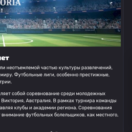
лет
али неотъемлемой частью культуры развлечений,
миру. Футбольные лиги, особенно престижные,
трии.
вляет собой соревнование среди молодежных
е Виктория, Австралия. В рамках турнира команды
авляя клубы и академии региона. Соревнования
 внимание футбольных болельщиков, как местного,