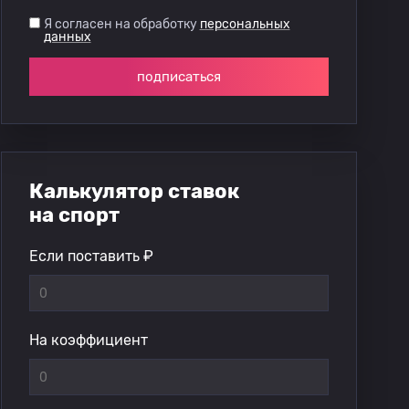
Я согласен на обработку
персональных
данных
подписаться
Калькулятор ставок
на спорт
Если поставить ₽
На коэффициент