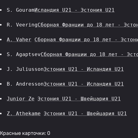
S. Gouram
Исландия U21 - Эстония U21
R. Veering
Сборная Франции до 18 лет - Эсто
A. Vaher
Сборная Франции до 18 лет - Эстон
S. Agaptsev
Сборная Франции до 18 лет - Эст
J. Juliusson
Эстония U21 - Исландия U21
B. Andresson
Эстония U21 - Исландия U21
Junior Ze
Эстония U21 - Швейцария U21
Z. Athekame
Эстония U21 - Швейцария U21
Красные карточки: 0