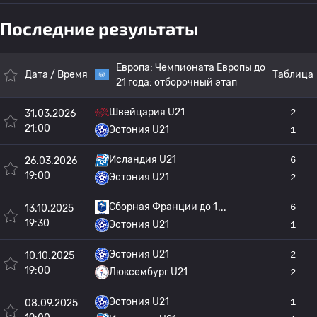
Последние результаты
Европа:
Чемпионата Европы до
Дата / Время
Таблица
21 года: отборочный этап
Швейцария U21
2
31.03.2026
21:00
Эстония U21
1
Исландия U21
6
26.03.2026
19:00
Эстония U21
2
Сборная Франции до 1
6
13.10.2025
19:30
Эстония U21
1
Эстония U21
2
10.10.2025
19:00
Люксембург U21
2
Эстония U21
1
08.09.2025