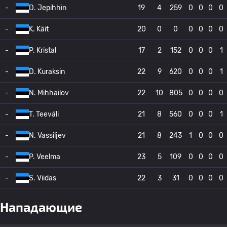
-
D. Jepihhin
19
4
259
0
0
0
0
-
K. Käit
20
0
0
0
0
0
0
-
P. Kristal
17
2
152
0
0
0
1
-
D. Kuraksin
22
9
620
0
0
0
1
-
N. Mihhailov
22
10
805
0
0
0
0
-
T. Teeväli
21
8
560
0
0
0
1
-
N. Vassiljev
21
8
243
1
0
0
0
-
P. Veelma
23
5
109
0
0
0
0
-
S. Viidas
22
3
31
0
0
0
0
Нападающие