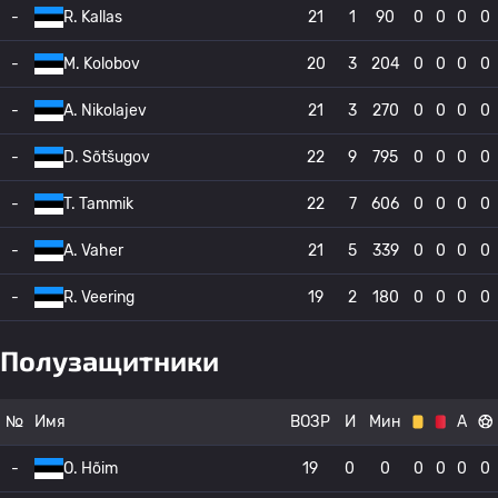
-
R. Kallas
21
1
90
0
0
0
0
-
M. Kolobov
20
3
204
0
0
0
0
-
A. Nikolajev
21
3
270
0
0
0
0
-
D. Sõtšugov
22
9
795
0
0
0
0
-
T. Tammik
22
7
606
0
0
0
0
-
A. Vaher
21
5
339
0
0
0
0
-
R. Veering
19
2
180
0
0
0
0
Полузащитники
№
Имя
ВОЗР
И
Мин
А
-
O. Hõim
19
0
0
0
0
0
0