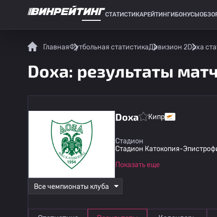
СТАТИСТИКА
РЕЙТИНГИ
БОНУСЫ
ОБЗО
СПОРТИВНАЯ СТАТИСТИКА
Главная
Футбольная статистика
Дивизион 2
Doxa ста
Doxa: результаты мат
Doxa
Кипр
Стадион
Стадион Катокопия-Эпистрофи-
Показать еще
Все чемпионаты клуба