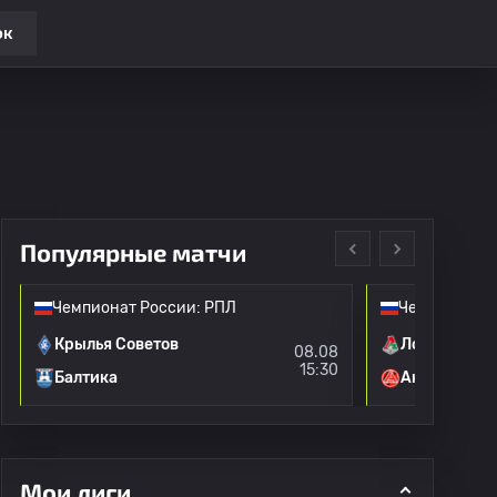
ок
Популярные матчи
Чемпионат России: РПЛ
Чемпионат Р
Крылья Советов
Локомотив 
08.08
15:30
Балтика
Акрон
Мои лиги