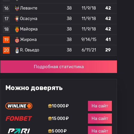
Леванте
38
11/9/18
42
16
Осасуна
38
11/9/18
42
17
Майорка
38
11/9/18
42
18
Жирона
38
9/14/15
41
19
R. Овьедо
38
6/11/21
29
20
Подробная статистика
Можно доверять
На сайт
10 000 ₽
На сайт
15 000 ₽
На сайт
5 000 ₽