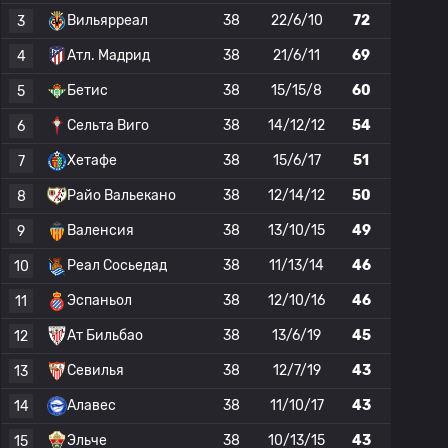
Вильярреал
38
22/6/10
72
3
Атл. Мадрид
38
21/6/11
69
4
Бетис
38
15/15/8
60
5
Сельта Виго
38
14/12/12
54
6
Хетафе
38
15/6/17
51
7
Райо Вальекано
38
12/14/12
50
8
Валенсия
38
13/10/15
49
9
Реал Сосьедад
38
11/13/14
46
10
Эспаньол
38
12/10/16
46
11
Ат Бильбао
38
13/6/19
45
12
Севилья
38
12/7/19
43
13
Алавес
38
11/10/17
43
14
Эльче
38
10/13/15
43
15