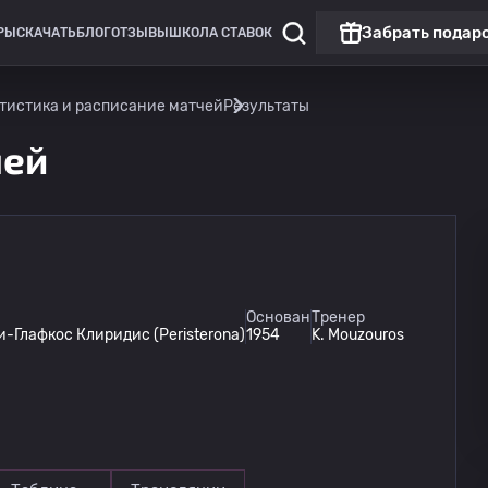
Забрать подар
РЫ
СКАЧАТЬ
БЛОГ
ОТЗЫВЫ
ШКОЛА СТАВОК
тистика и расписание матчей
Результаты
чей
Лига Европы
Основан
Тренер
Глафкос Клиридис (Peristerona)
1954
K. Mouzouros
Омония
13.08
20:00
Линкольн Ред Импс