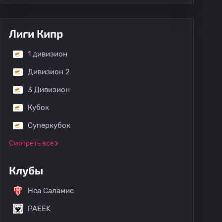
Лиги Кипр
1 дивизион
Дивизион 2
3 Дивизион
Кубок
Суперкубок
Смотреть все
Клубы
Неа Саламис
PAEEK