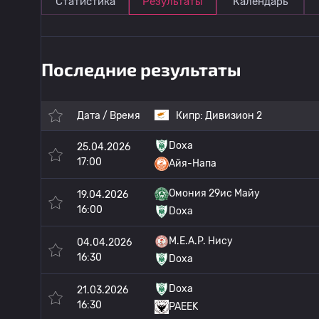
Статистика
Результаты
Календарь
Последние результаты
Дата / Время
Кипр:
Дивизион 2
Doxa
25.04.2026
17:00
Айя-Напа
Омония 29ис Майу
19.04.2026
16:00
Doxa
M.E.A.P. Нису
04.04.2026
16:30
Doxa
Doxa
21.03.2026
16:30
PAEEK