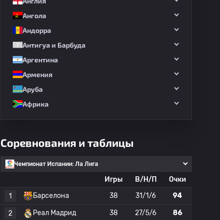
Англия
Ангола
Андорра
Антигуа и Барбуда
Аргентина
Армения
Аруба
Африка
Соревнования и таблицы
Чемпионат Испании: Ла Лига
Игры
В/Н/П
Очки
Барселона
38
31/1/6
94
1
Реал Мадрид
38
27/5/6
86
2