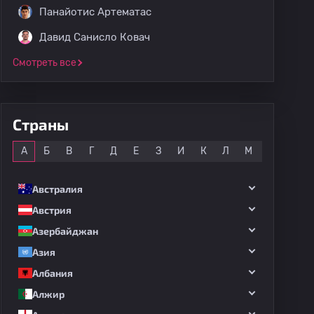
Панайотис Артематас
Давид Санисло Ковач
Смотреть все
Страны
Все
А
Б
В
Г
Д
Е
З
И
К
Л
М
Н
О
Австралия
Австрия
Азербайджан
Азия
Албания
Алжир