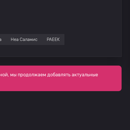
а
Неа Саламис
PAEEK
ной, мы продолжаем добавлять актуальные