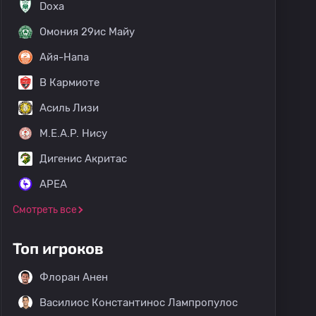
Doxa
Омония 29ис Майу
Айя-Напа
В Кармиоте
Асиль Лизи
M.E.A.P. Нису
Дигенис Акритас
APEA
Смотреть все
Топ игроков
Флоран Анен
Василиос Константинос Лампропулос