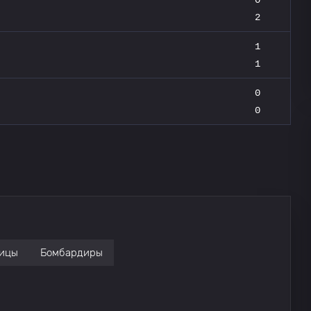
2
1
1
0
0
ицы
Бомбардиры