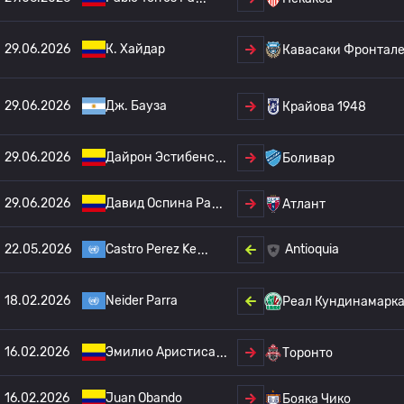
29.06.2026
К. Хайдар
Кавасаки Фронтал
29.06.2026
Дж. Бауза
Крайова 1948
29.06.2026
Дайрон Эстибенс
Боливар
29.06.2026
Давид Оспина Ра
Атлант
22.05.2026
Castro Perez Ke
Antioquia
18.02.2026
Neider Parra
Реал Кундинамарк
16.02.2026
Эмилио Аристиса
Торонто
16.02.2026
Juan Obando
Бояка Чико