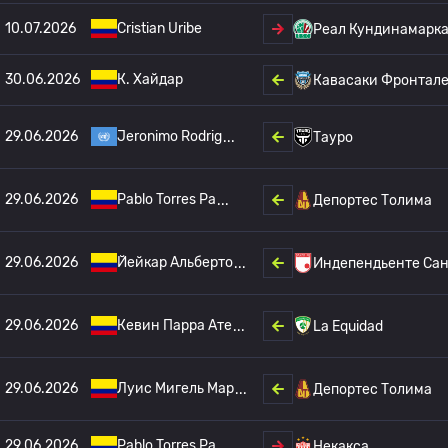
10.07.2026
Cristian Uribe
Реал Кундинамарк
30.06.2026
К. Хайдар
Кавасаки Фронтал
29.06.2026
Jeronimo Rodrig
Тауро
29.06.2026
Pablo Torres Pa
Депортес Толима
29.06.2026
Йейкар Альберто
Индепендьенте Са
29.06.2026
Кевин Парра Ате
La Equidad
29.06.2026
Луис Мигель Мар
Депортес Толима
29.06.2026
Pablo Torres Pa
Некакса