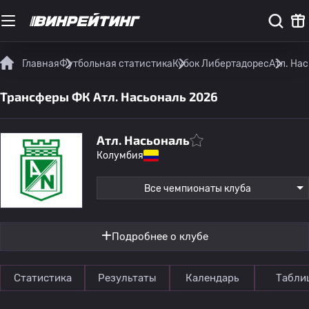
Главная
Футбольная статистика
Кубок Либертадорес
Атл. На
Трансферы ФК Атл. Насьональ 2026
Атл. Насьональ
Колумбия
Все чемпионаты клуба
Подробнее о клубе
Статистика
Результаты
Календарь
Табли