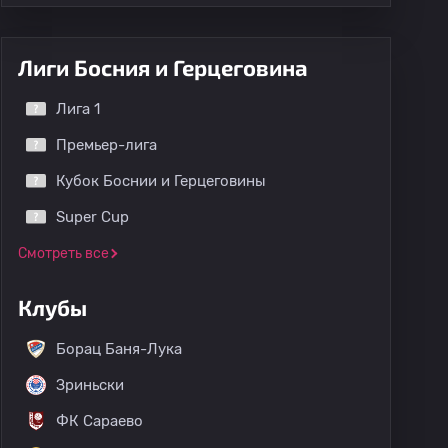
Лиги Босния и Герцеговина
Лига 1
Премьер-лига
Кубок Боснии и Герцеговины
Super Cup
Смотреть все
Клубы
Борац Баня-Лука
Зриньски
ФК Сараево