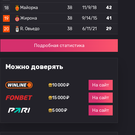
Майорка
38
11/9/18
42
18
Жирона
38
9/14/15
41
19
R. Овьедо
38
6/11/21
29
20
Подробная статистика
Можно доверять
На сайт
10 000 ₽
На сайт
15 000 ₽
На сайт
5 000 ₽