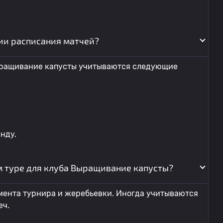
ии расписания матчей?
ыращивание капусты учитываются следующие
нду.
 туре для клуба Выращивание капусты?
мента турнира и жеребьевки. Иногда учитываются
еч.