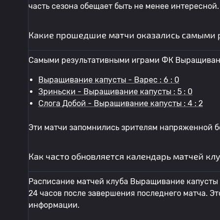
часть сезона обещает быть не менее интересной.
Какие прошедшие матчи оказались самыми 
Самыми результативными играми ФК Выращивани
Выращивание капусты - Варес : 6 : 0
Зриньски - Выращивание капусты : 5 : 0
Слога Добой - Выращивание капусты : 4 : 2
Эти матчи запомнились зрителям напряженной б
Как часто обновляется календарь матчей к
Расписание матчей клуба Выращивание капусты о
24 часов после завершения последнего матча. Э
информации.