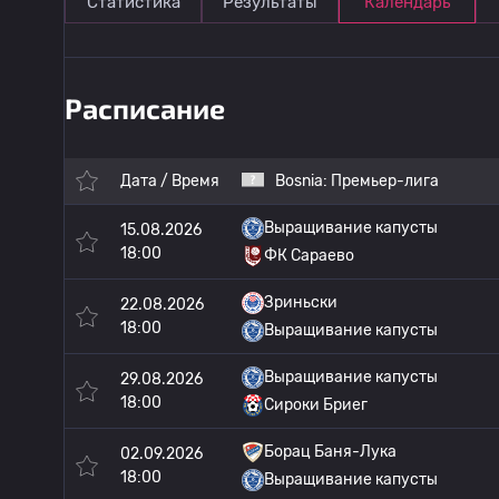
Статистика
Результаты
Календарь
Расписание
Дата / Время
Bosnia:
Премьер-лига
Выращивание капусты
15.08.2026
18:00
ФК Сараево
Зриньски
22.08.2026
18:00
Выращивание капусты
Выращивание капусты
29.08.2026
18:00
Сироки Бриег
Борац Баня-Лука
02.09.2026
18:00
Выращивание капусты