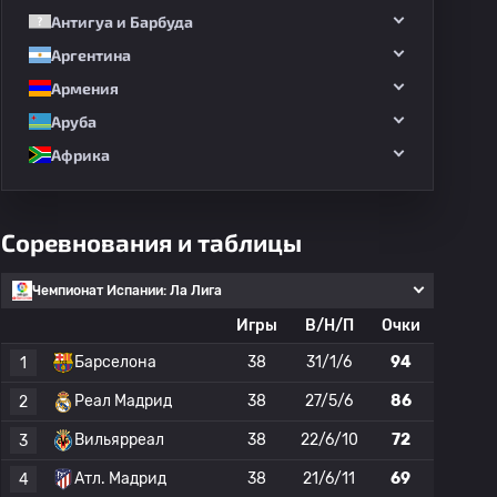
Антигуа и Барбуда
Аргентина
Армения
Аруба
Африка
Соревнования и таблицы
Чемпионат Испании: Ла Лига
Игры
В/Н/П
Очки
Барселона
38
31/1/6
94
1
Реал Мадрид
38
27/5/6
86
2
Вильярреал
38
22/6/10
72
3
Атл. Мадрид
38
21/6/11
69
4