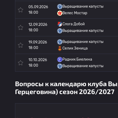
Выращивание капусты
05.09.2026
18:00
Велес Мостар
Слога Добой
12.09.2026
18:00
Выращивание капусты
Выращивание капусты
19.09.2026
18:00
Селик Зеница
Радник Биелина
10.10.2026
18:00
Выращивание капусты
Вопросы к календарю клуба Вы
Герцеговина) сезон 2026/2027