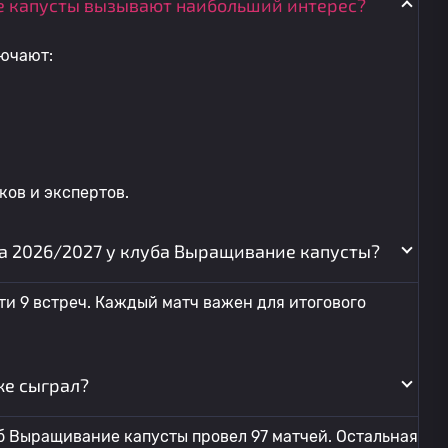
 капусты вызывают наибольший интерес?
ючают:
ов и экспертов.
на 2026/2027 у клуба Выращивание капусты?
ти 9 встреч. Каждый матч важен для итогового
же сыграл?
б Выращивание капусты провел 97 матчей. Остальная