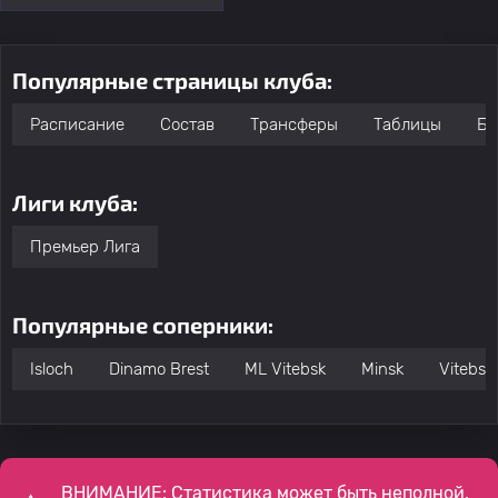
Популярные страницы клуба:
Расписание
Состав
Трансферы
Таблицы
Бо
Лиги клуба:
Премьер Лига
Популярные соперники:
Isloch
Dinamo Brest
ML Vitebsk
Minsk
Vitebsk
ВНИМАНИЕ: Статистика может быть неполной,