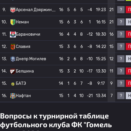
?
П
9.
Арсенал Дзяржин
16
5
6
5
-4
19:23
21
?
Н
10.
Неман
15
6
3
6
1
16:15
21
?
П
11.
Барановичи
16
4
4
8
-12
18:30
16
?
П
12.
Славия
15
3
6
6
-8
14:22
15
?
Н
13.
Днепр Могилев
16
2
6
8
-10
15:25
12
?
П
14.
Белшина
15
3
2
10
-17
13:30
11
?
П
15.
БАТЭ
14
1
6
7
-8
9:17
9
?
Н
16.
Нафтан
15
1
4
10
-21
13:34
7
Вопросы к турнирной таблице
футбольного клуба ФК "Гомель