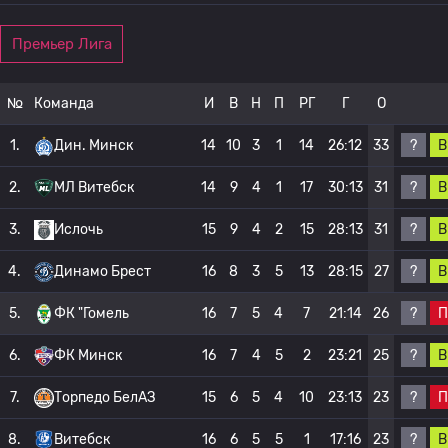
Премьер Лига
№
Команда
И
В
Н
П
РГ
Г
О
?
В
1.
Дин. Минск
14
10
3
1
14
26:12
33
?
В
2.
МЛ Витебск
14
9
4
1
17
30:13
31
?
В
3.
Ислочь
15
9
4
2
15
28:13
31
?
В
4.
Динамо Брест
16
8
3
5
13
28:15
27
?
П
5.
ФК "Гомель
16
7
5
4
7
21:14
26
?
В
6.
ФК Минск
16
7
4
5
2
23:21
25
?
П
7.
Торпедо БелАЗ
15
6
5
4
10
23:13
23
?
В
8.
Витебск
16
6
5
5
1
17:16
23