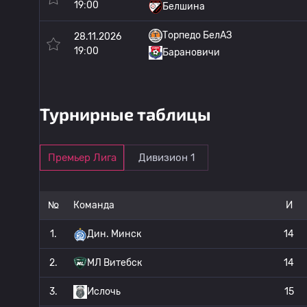
19:00
Белшина
Торпедо БелАЗ
28.11.2026
19:00
Барановичи
Турнирные таблицы
Премьер Лига
Дивизион 1
№
Команда
И
1.
Дин. Минск
14
2.
МЛ Витебск
14
3.
Ислочь
15