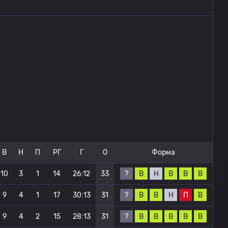
В
Н
П
РГ
Г
О
Форма
?
В
Н
В
В
В
10
3
1
14
26:12
33
?
В
В
Н
П
В
9
4
1
17
30:13
31
?
В
В
В
В
В
9
4
2
15
28:13
31