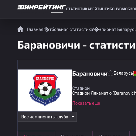
СТАТИСТИКА
РЕЙТИНГИ
БОНУСЫ
ОБЗО
СПОРТИВНАЯ СТАТИСТИКА
Главная
Футбольная статистика
Чемпионат Беларуси
Барановичи - статист
Барановичи
Беларусь
Стадион
Стадион Лякаматю (Baranovichy
Показать еще
Все чемпионаты клуба