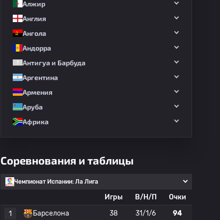
Алжир
Англия
Ангола
Андорра
Антигуа и Барбуда
Аргентина
Армения
Аруба
Африка
Соревнования и таблицы
Чемпионат Испании: Ла Лига
Игры
В/Н/П
Очки
Барселона
38
31/1/6
94
1