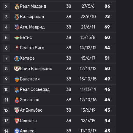
Реал Мадрид
38
27/5/6
86
2
Вильярреал
38
22/6/10
72
3
Атл. Мадрид
38
21/6/11
69
4
Бетис
38
15/15/8
60
5
Сельта Виго
38
14/12/12
54
6
Хетафе
38
15/6/17
51
7
Райо Вальекано
38
12/14/12
50
8
Валенсия
38
13/10/15
49
9
Реал Сосьедад
38
11/13/14
46
10
Эспаньол
38
12/10/16
46
11
Ат Бильбао
38
13/6/19
45
12
Севилья
38
12/7/19
43
13
Алавес
38
11/10/17
43
14