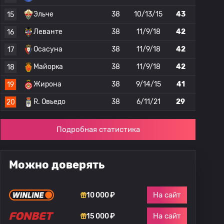
Эльче
38
10/13/15
43
15
Леванте
38
11/9/18
42
16
Осасуна
38
11/9/18
42
17
Майорка
38
11/9/18
42
18
Жирона
38
9/14/15
41
19
R. Овьедо
38
6/11/21
29
20
Подробная статистика
Можно доверять
На сайт
10 000 ₽
На сайт
15 000 ₽