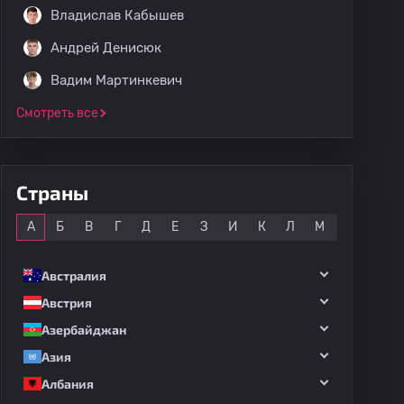
Владислав Кабышев
Андрей Денисюк
Вадим Мартинкевич
Смотреть все
Страны
Все
А
Б
В
Г
Д
Е
З
И
К
Л
М
Н
О
Австралия
Австрия
Азербайджан
Азия
Албания