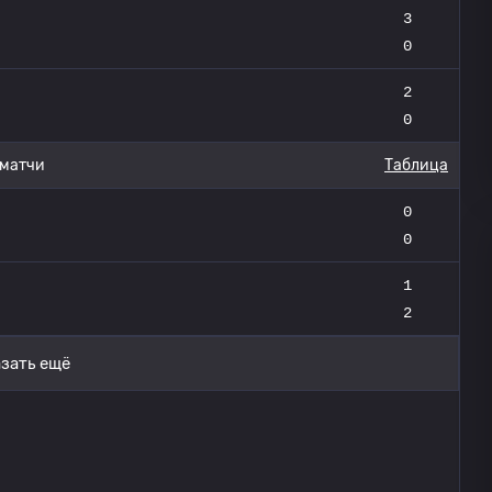
3
0
2
0
 матчи
Таблица
0
0
1
2
зать ещё