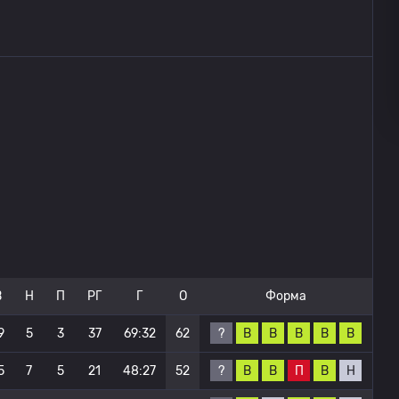
В
Н
П
РГ
Г
О
Форма
?
В
В
В
В
В
9
5
3
37
69:32
62
?
В
В
П
В
Н
5
7
5
21
48:27
52