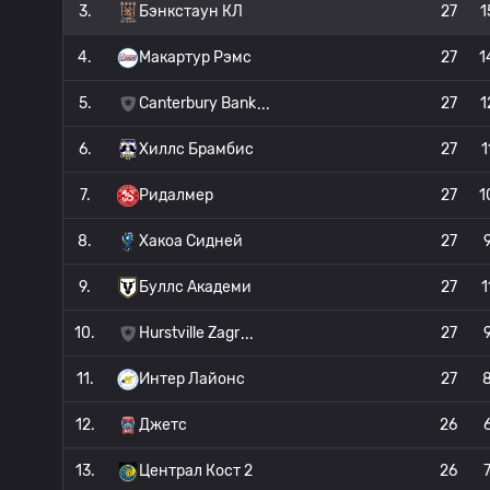
3.
Бэнкстаун КЛ
27
1
4.
Макартур Рэмс
27
1
5.
Canterbury Bank
27
1
6.
Хиллс Брамбис
27
1
7.
Ридалмер
27
1
8.
Хакоа Сидней
27
9.
Буллс Академи
27
1
10.
Hurstville Zagr
27
11.
Интер Лайонс
27
12.
Джетс
26
13.
Централ Кост 2
26