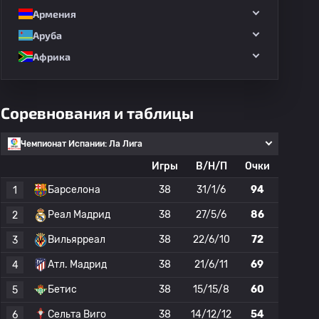
Армения
Аруба
Африка
Соревнования и таблицы
Чемпионат Испании: Ла Лига
Игры
В/Н/П
Очки
Барселона
38
31/1/6
94
1
Реал Мадрид
38
27/5/6
86
2
Вильярреал
38
22/6/10
72
3
Атл. Мадрид
38
21/6/11
69
4
Бетис
38
15/15/8
60
5
Сельта Виго
38
14/12/12
54
6