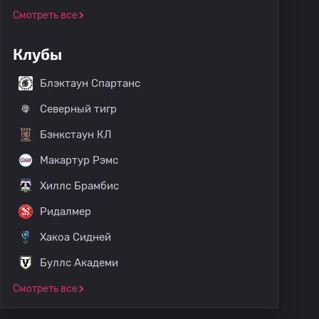
Смотреть все
Клубы
Блэктаун Спартанс
Северный тигр
Бэнкстаун КЛ
Макартур Рэмс
Хиллс Брамбис
Ридалмер
Хакоа Сидней
Буллс Академи
Смотреть все