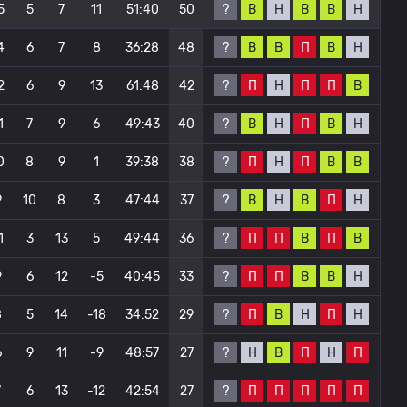
?
В
Н
В
В
Н
5
5
7
11
51:40
50
?
В
В
П
В
Н
4
6
7
8
36:28
48
?
П
Н
П
П
В
2
6
9
13
61:48
42
?
В
Н
П
В
Н
1
7
9
6
49:43
40
?
П
Н
П
В
В
0
8
9
1
39:38
38
?
В
Н
В
П
Н
9
10
8
3
47:44
37
?
П
П
В
П
В
1
3
13
5
49:44
36
?
П
П
В
В
Н
9
6
12
-5
40:45
33
?
П
В
Н
П
Н
8
5
14
-18
34:52
29
?
Н
В
П
Н
П
6
9
11
-9
48:57
27
?
П
П
П
П
П
7
6
13
-12
42:54
27