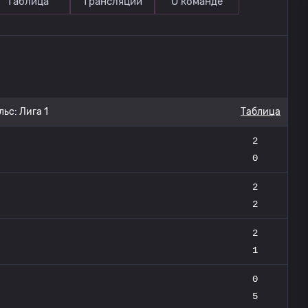
Таблица
Трансляции
О команде
ьс: Лига 1
Таблица
2
0
2
2
2
1
0
5