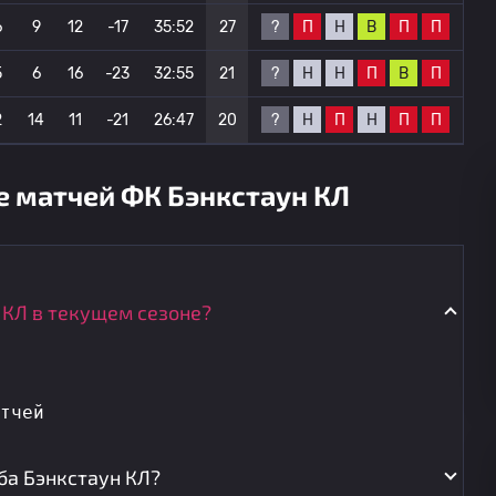
?
П
Н
В
П
П
6
9
12
-17
35:52
27
?
Н
Н
П
В
П
5
6
16
-23
32:55
21
?
Н
П
Н
П
П
2
14
11
-21
26:47
20
е матчей ФК Бэнкстаун КЛ
 КЛ в текущем сезоне?
тчей
ба Бэнкстаун КЛ?