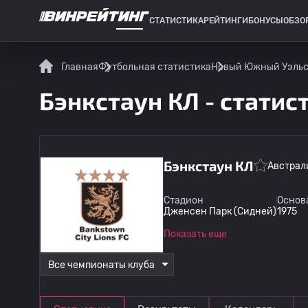
СТАТИСТИКА
РЕЙТИНГИ
БОНУСЫ
ОБЗО
СПОРТИВНАЯ СТАТИСТИКА
Главная
Футбольная статистика
Новый Южный Уэльс:
Бэнкстаун КЛ - статис
Бэнкстаун КЛ
Австрал
Стадион
Основ
Дженсен Парк (Сидней)
1975
Показать еще
Все чемпионаты клуба