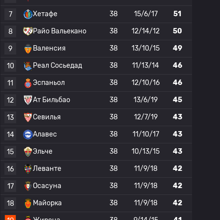
Хетафе
38
15/6/17
51
7
Райо Вальекано
38
12/14/12
50
8
Валенсия
38
13/10/15
49
9
Реал Сосьедад
38
11/13/14
46
10
Эспаньол
38
12/10/16
46
11
Ат Бильбао
38
13/6/19
45
12
Севилья
38
12/7/19
43
13
Алавес
38
11/10/17
43
14
Эльче
38
10/13/15
43
15
Леванте
38
11/9/18
42
16
Осасуна
38
11/9/18
42
17
Майорка
38
11/9/18
42
18