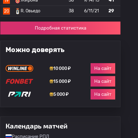
Жирона
38
9/14/15
41
19
R. Овьедо
38
6/11/21
29
20
Подробная статистика
Можно доверять
На сайт
10 000 ₽
На сайт
15 000 ₽
На сайт
5 000 ₽
Календарь матчей
Расписание РПЛ