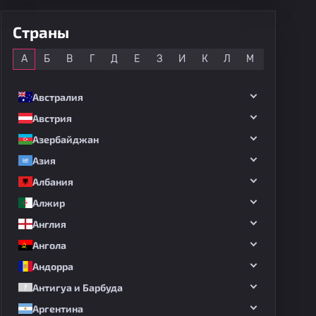
Страны
Все
А
Б
В
Г
Д
Е
З
И
К
Л
М
Н
О
Австралия
Австрия
Азербайджан
Азия
Албания
Алжир
Англия
Ангола
Андорра
Антигуа и Барбуда
Аргентина