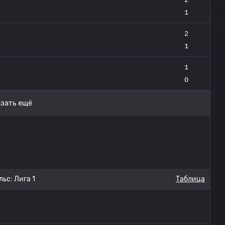
1
2
1
1
0
зать ещё
ьс: Лига 1
Таблица