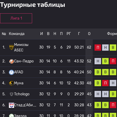
Турнирные таблицы
Лига 1
№
Команда
И
В
Н
П
РГ
Г
О
Форм
Мимозы
1.
30
19
5
6
29
50:21
62
П
Н
В
ASEC
Н
В
П
2.
Сан-Педро
30
14
10
6
11
43:32
52
В
В
В
3.
AFAD
30
14
8
8
16
40:24
50
В
П
Н
4.
Муна
30
14
6
10
12
42:30
48
Н
Н
В
5.
Tchologo
30
12
9
9
0
29:29
45
В
В
П
6.
Стад д'Аби
30
12
7
11
2
30:28
43
В
В
В
7.
Звезда
30
11
9
10
0
28:28
42