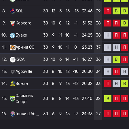
П
В
В
8.
SOL
30
12
3
15
-13
33:46
39
П
П
В
9.
Корхого
30
10
8
12
-1
31:32
38
Н
П
П
10.
Буаке
30
9
11
10
-1
24:25
38
Н
Н
П
11.
Армия СО
30
9
10
11
0
23:23
37
Н
В
П
12.
ISCA
30
10
6
14
-11
16:27
36
Н
П
Н
13.
Agboville
30
8
10
12
-10
20:30
34
П
Н
В
14.
Зоман
30
8
9
13
-12
20:32
33
Олимпик
15.
30
8
8
14
-13
27:40
32
В
П
П
Спорт
П
П
П
16.
Гонки d'Аб
30
6
9
15
-9
24:33
27