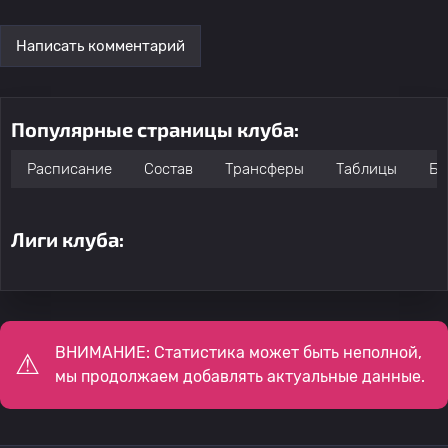
Написать комментарий
Популярные страницы клуба:
Расписание
Состав
Трансферы
Таблицы
Бо
Лиги клуба:
ВНИМАНИЕ: Статистика может быть неполной,
мы продолжаем добавлять актуальные данные.