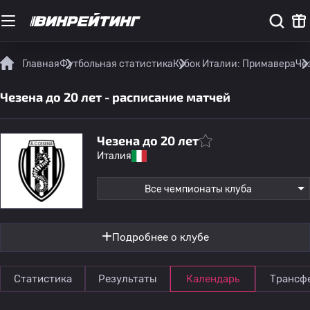
Главная
Футбольная статистика
Кубок Италии: Примавера
Че
Чезена до 20 лет - расписание матчей
Чезена до 20 лет
Италия
Все чемпионаты клуба
Подробнее о клубе
Статистика
Результаты
Календарь
Трансф