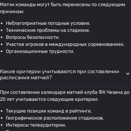
Матчи команды могут быть перенесены по следующим
причинам:
Неблагоприятные погодные условия.
Технические проблемы на стадионе.
Вопросы безопасности.
Участие игроков в международных соревнованиях.
Организационные трудности.
Какие критерии учитываются при составлении
расписания матчей?
При составлении календаря матчей клуба ФК Чезена до
20 лет учитываются следующие критерии:
Текущие позиции команд в рейтинге.
Географическое расположение стадионов.
Интересы телеаудитории.