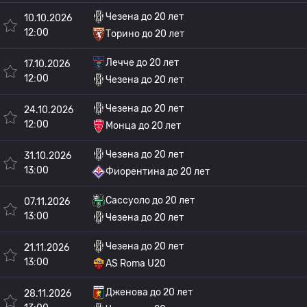
Чезена до 20 лет
10.10.2026
12:00
Торино до 20 лет
Лечче до 20 лет
17.10.2026
12:00
Чезена до 20 лет
Чезена до 20 лет
24.10.2026
12:00
Монца до 20 лет
Чезена до 20 лет
31.10.2026
13:00
Фиорентина до 20 лет
Сассуоло до 20 лет
07.11.2026
13:00
Чезена до 20 лет
Чезена до 20 лет
21.11.2026
13:00
AS Roma U20
Дженова до 20 лет
28.11.2026