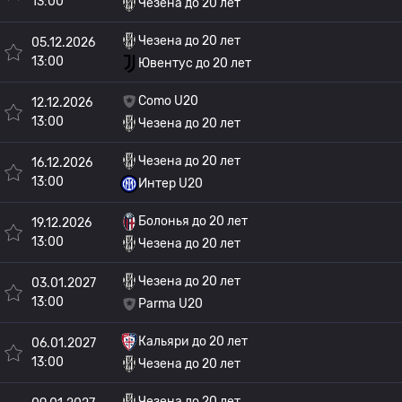
13:00
Чезена до 20 лет
Чезена до 20 лет
05.12.2026
13:00
Ювентус до 20 лет
Como U20
12.12.2026
13:00
Чезена до 20 лет
Чезена до 20 лет
16.12.2026
13:00
Интер U20
Болонья до 20 лет
19.12.2026
13:00
Чезена до 20 лет
Чезена до 20 лет
03.01.2027
13:00
Parma U20
Кальяри до 20 лет
06.01.2027
13:00
Чезена до 20 лет
Чезена до 20 лет