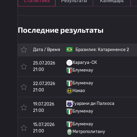
Статистика
Результаты
Календарь
Последние результаты
Дата / Время
Бразилия:
Катариненсе 2
Харагуа-СК
25.07.2026
21:00
Блуменау
Блуменау
22.07.2026
21:00
Накао
Гуарани ди Палхоса
19.07.2026
21:00
Блуменау
Блуменау
15.07.2026
21:00
Метрополитану