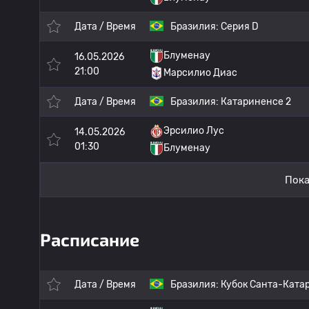
Дата / Время
Бразилия:
Серия D
Блуменау
16.05.2026
21:00
Марсилио Диас
Дата / Время
Бразилия:
Катариненсе 2
Эрсилио Лус
14.05.2026
01:30
Блуменау
Пока
Расписание
Дата / Время
Бразилия:
Кубок Санта-Ката