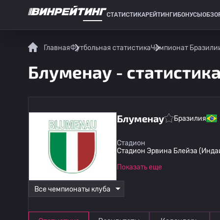
СТАТИСТИКА
РЕЙТИНГИ
БОНУСЫ
ОБЗО
СПОРТИВНАЯ СТАТИСТИКА
Главная
Футбольная статистика
Чемпионат Бразилии
Блуменау - статистик
Блуменау
Бразилия
Стадион
Стадион Эрвина Блейза (Инда
Показать еще
Все чемпионаты клуба