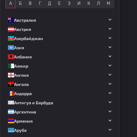
А
Б
В
Г
Д
Е
З
И
К
Л
М
Н
О
Австралия
Австрия
Азербайджан
Азия
Албания
Алжир
Англия
Ангола
Андорра
Антигуа и Барбуда
Аргентина
Армения
Аруба