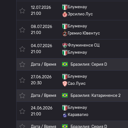
Блуменау
12.07.2026
21:00
Эрсилио Лус
Блуменау
08.07.2026
21:00
Гремио Ювентус
Флуминенсе СЦ
04.07.2026
21:00
Блуменау
Дата / Время
Бразилия:
Серия D
Блуменау
27.06.2026
20:30
Сао Луис
Дата / Время
Бразилия:
Катариненсе 2
Блуменау
24.06.2026
21:00
Каравагио
Дата / Время
Бразилия:
Серия D