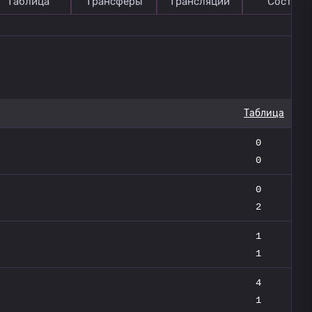
Таблица
Трансферы
Трансляции
Состав
Таблица
0
0
0
2
1
1
4
1