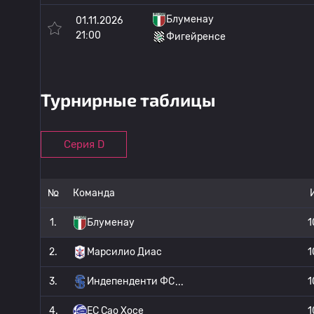
Блуменау
01.11.2026
21:00
Фигейренсе
Турнирные таблицы
Серия D
№
Команда
1.
Блуменау
1
2.
Марсилио Диас
1
3.
Индепенденти ФС
1
4.
EC Сао Хосе
1