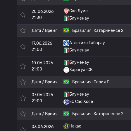
Сао Луис
20.06.2026
21:30
Блуменау
Дата / Время
Бразилия:
Катариненсе 2
Атлетико Табарау
17.06.2026
21:00
Блуменау
Блуменау
10.06.2026
21:00
Харагуа-СК
Дата / Время
Бразилия:
Серия D
Блуменау
07.06.2026
21:00
EC Сао Хосе
Дата / Время
Бразилия:
Катариненсе 2
Накао
03.06.2026