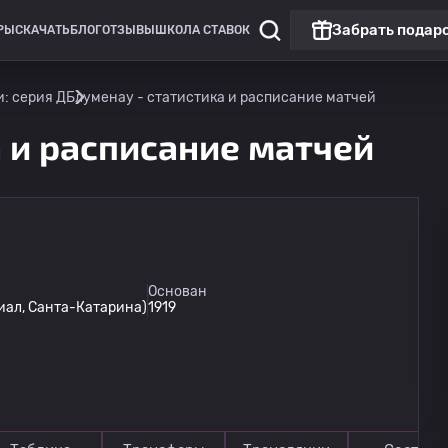
Забрать подар
РЫ
СКАЧАТЬ
БЛОГ
ОТЗЫВЫ
ШКОЛА СТАВОК
: серия Д
Блуменау - статистика и расписание матчей
а и расписание матчей
Лига Европы
Основан
иал, Санта-Катарина)
1919
Омония
13.08
20:00
Линкольн Ред Импс