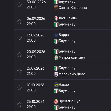
Блуменау
30.08.2026
21:00
Санта-Катарина
Жоинвиль
06.09.2026
21:00
Блуменау
Барра
13.09.2026
21:00
Блуменау
Блуменау
20.09.2026
21:00
Метрополитану
Блуменау
27.09.2026
21:00
Марсилио Диас
Накао
18.10.2026
21:00
Блуменау
Эрсилио Лус
25.10.2026
21:00
Блуменау