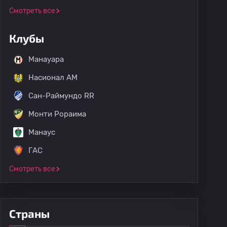
Смотреть все
Клубы
Манауара
Насионал АМ
Сан-Раймундо RR
Монти Рораима
Манаус
ГАС
Смотреть все
Страны
Все