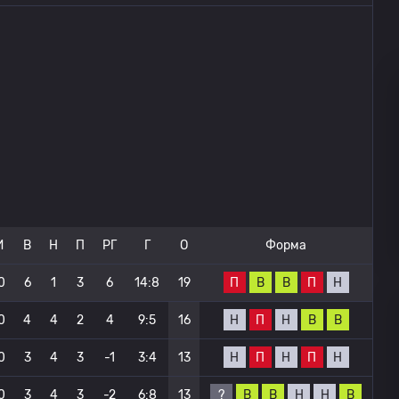
И
В
Н
П
РГ
Г
О
Форма
П
В
В
П
Н
0
6
1
3
6
14:8
19
Н
П
Н
В
В
0
4
4
2
4
9:5
16
Н
П
Н
П
Н
0
3
4
3
-1
3:4
13
?
В
В
Н
Н
В
0
3
4
3
-2
6:8
13