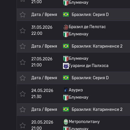
21:00
Блуменау
Дата / Время
Бразилия:
Серия D
Бразил де Пелотас
31.05.2026
22:00
Блуменау
Дата / Время
Бразилия:
Катариненсе 2
Блуменау
27.05.2026
21:00
Гуарани ди Палхоса
Дата / Время
Бразилия:
Серия D
Азуриз
24.05.2026
21:30
Блуменау
Дата / Время
Бразилия:
Катариненсе 2
Метрополитану
20.05.2026
21:00
Блуменау