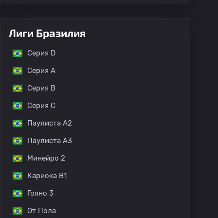
Лиги Бразилия
Серия D
Серия А
Серия B
Серия C
Паулиста A2
Паулиста A3
Минейро 2
Кариока B1
Гояно 3
От Пола