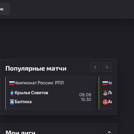
ок
Популярные матчи
Чемпионат России: РПЛ
Чемпионат Р
Крылья Советов
Локомотив 
08.08
15:30
Балтика
Акрон
Мои лиги