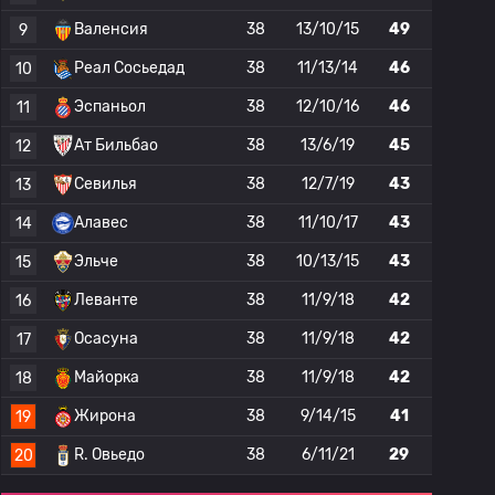
Валенсия
38
13/10/15
49
9
Реал Сосьедад
38
11/13/14
46
10
Эспаньол
38
12/10/16
46
11
Ат Бильбао
38
13/6/19
45
12
Севилья
38
12/7/19
43
13
Алавес
38
11/10/17
43
14
Эльче
38
10/13/15
43
15
Леванте
38
11/9/18
42
16
Осасуна
38
11/9/18
42
17
Майорка
38
11/9/18
42
18
Жирона
38
9/14/15
41
19
R. Овьедо
38
6/11/21
29
20