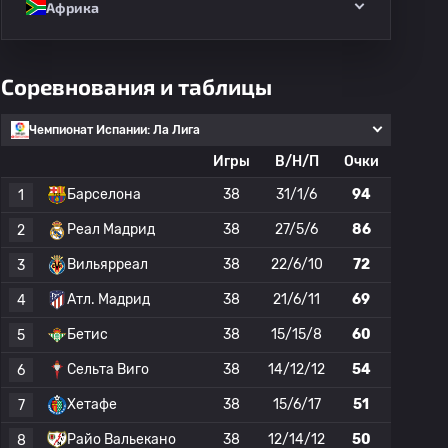
Африка
Соревнования и таблицы
Чемпионат Испании: Ла Лига
Игры
В/Н/П
Очки
Барселона
38
31/1/6
94
1
Реал Мадрид
38
27/5/6
86
2
Вильярреал
38
22/6/10
72
3
Атл. Мадрид
38
21/6/11
69
4
Бетис
38
15/15/8
60
5
Сельта Виго
38
14/12/12
54
6
Хетафе
38
15/6/17
51
7
Райо Вальекано
38
12/14/12
50
8