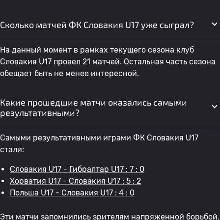
Сколько матчей ФК Словакия U17 уже сыграл?
На данный момент в рамках текущего сезона клуб
Словакия U17 провел 21 матчей. Остальная часть сезона
обещает быть не менее интересной.
Какие прошедшие матчи оказались самыми
результативными?
Самыми результативными играми ФК Словакия U17
стали:
Словакия U17 - Гибралтар U17 : 7 : 0
Хорватия U17 - Словакия U17 : 5 : 2
Польша U17 - Словакия U17 : 4 : 0
Эти матчи запомнились зрителям напряженной борьбой.