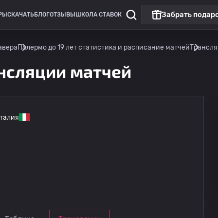
Забрать подар
РЫ
СКАЧАТЬ
БЛОГ
ОТЗЫВЫ
ШКОЛА СТАВОК
авера
Палермо до 19 лет статистика и расписание матчей
Трансл
ансляции матчей
талия
Лига Европы
Омония
13.08
20:00
Линкольн Ред Импс