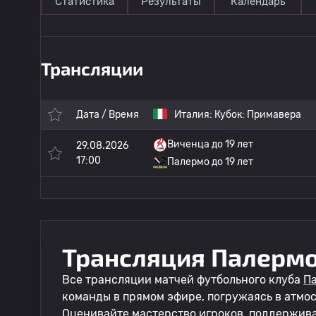
Статистика
Результаты
Календарь
Трансляции
Дата / Время
Италия:
Кубок: Примавера
Виченца до 19 лет
29.08.2026
17:00
Палермо до 19 лет
Трансляция Палермо 
Все трансляции матчей футбольного клуба
Па
команды в прямом эфире, погружаясь в атмо
Оценивайте мастерство игроков, поддержив