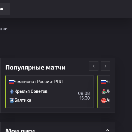
ок
яции
Популярные матчи
Чемпионат России: РПЛ
Чемпионат Р
Крылья Советов
Локомотив 
08.08
15:30
Балтика
Акрон
Мои лиги