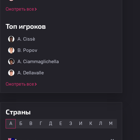
Смотреть все
Топ игроков
A. Cissè
B. Popov
A. Ciammaglichella
A. Dellavalle
Смотреть все
Страны
Все
А
Б
В
Г
Д
Е
З
И
К
Л
М
Н
О