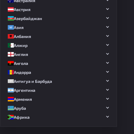
Австралия
Австрия
Азербайджан
Азия
Албания
Алжир
Англия
Ангола
Андорра
Антигуа и Барбуда
Аргентина
Армения
Аруба
Африка