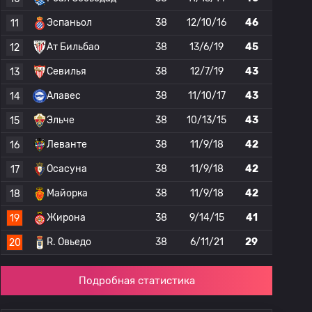
Эспаньол
38
12/10/16
46
11
Ат Бильбао
38
13/6/19
45
12
Севилья
38
12/7/19
43
13
Алавес
38
11/10/17
43
14
Эльче
38
10/13/15
43
15
Леванте
38
11/9/18
42
16
Осасуна
38
11/9/18
42
17
Майорка
38
11/9/18
42
18
Жирона
38
9/14/15
41
19
R. Овьедо
38
6/11/21
29
20
Подробная статистика