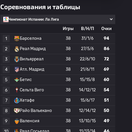
Соревнования и таблицы
Чемпионат Испании: Ла Лига
Игры
В/Н/П
Очки
Барселона
38
31/1/6
94
1
Реал Мадрид
38
27/5/6
86
2
Вильярреал
38
22/6/10
72
3
Атл. Мадрид
38
21/6/11
69
4
Бетис
38
15/15/8
60
5
Сельта Виго
38
14/12/12
54
6
Хетафе
38
15/6/17
51
7
Райо Вальекано
38
12/14/12
50
8
Валенсия
38
13/10/15
49
9
Реал Сосьедад
38
11/13/14
46
10