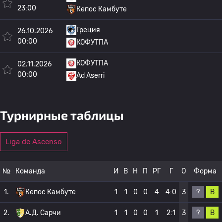
23:00
Кепос Камбуте
Греция
26.10.2026
00:00
КОФУТПА
КОФУТПА
02.11.2026
00:00
Ad Aserri
Турнирные таблицы
Liga de Ascenso
№
Команда
И
В
Н
П
РГ
Г
О
Форма
?
В
1.
Кепос Камбуте
1
1
0
0
4
4:0
3
?
В
2.
А.Д. Сарчи
1
1
0
0
1
2:1
3