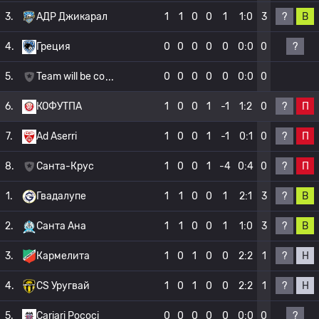
?
В
3.
АДР Джикарал
1
1
0
0
1
1:0
3
?
4.
Греция
0
0
0
0
0
0:0
0
5.
Team will be co
0
0
0
0
0
0:0
0
?
П
6.
КОФУТПА
1
0
0
1
-1
1:2
0
?
П
7.
Ad Aserri
1
0
0
1
-1
0:1
0
?
П
8.
Санта-Крус
1
0
0
1
-4
0:4
0
?
В
1.
Гвадалупе
1
1
0
0
1
2:1
3
?
В
2.
Санта Ана
1
1
0
0
1
1:0
3
?
Н
3.
Кармелита
1
0
1
0
0
2:2
1
?
Н
4.
CS Уругвай
1
0
1
0
0
2:2
1
?
5.
Cariari Pococi
0
0
0
0
0
0:0
0