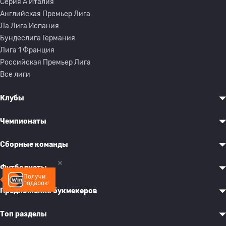
Серия A Италия
Английская Премьер Лига
Ла Лига Испания
Бундеслига Германия
Лига 1 Франция
Российская Премьер Лига
Все лиги
Клубы
Чемпионаты
Сборные команды
Футболисты
Получи
подарок!
Предложения букмекеров
Топ разделы