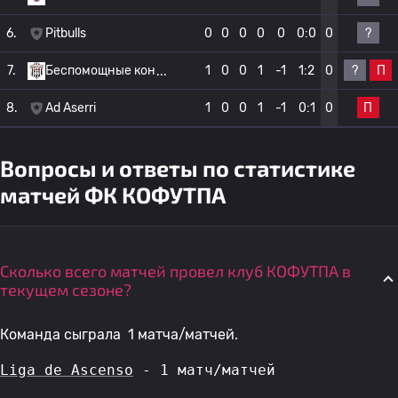
?
6.
Pitbulls
0
0
0
0
0
0:0
0
?
П
7.
Беспомощные кон
1
0
0
1
-1
1:2
0
П
8.
Ad Aserri
1
0
0
1
-1
0:1
0
Вопросы и ответы по статистике
матчей ФК КОФУТПА
Сколько всего матчей провел клуб КОФУТПА в
текущем сезоне?
Команда сыграла 1 матча/матчей.
Liga de Ascenso
 - 1 матч/матчей