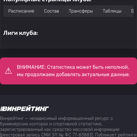
Расписание
Состав
Трансферы
Таблицы
Бо
Лиги клуба:
ВНИМАНИЕ: Статистика может быть неполной,
мы продолжаем добавлять актуальные данные.
Винрейтинг — независимый информационный ресурс о
букмекерских конторах и спортивной статистике,
зарегистрированный как средство массовой информации
(реестровая запись СМИ ЭЛ № ФС 77-83883). Публикует рейтинги