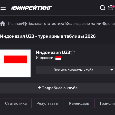
Главная
Футбольная статистика
Товарищеские матчи
Индоне
Индонезия U23 - турнирные таблицы 2026
Индонезия U23
Индонезия
Все чемпионаты клуба
Подробнее о клубе
Статистика
Результаты
Календарь
Трансля