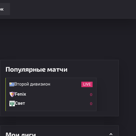
ок
Популярные матчи
Второй дивизион
LIVE
Fenix
0
Свет
0
Мои лиги