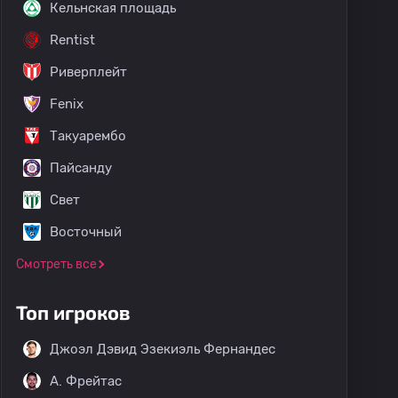
Кельнская площадь
Rentist
Риверплейт
Fenix
Такуарембо
Пайсанду
Свет
Восточный
Смотреть все
Топ игроков
Джоэл Дэвид Эзекиэль Фернандес
A. Фрейтас