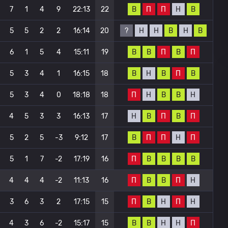
В
П
П
Н
В
7
1
4
9
22:13
22
?
Н
Н
В
Н
В
5
5
2
2
16:14
20
В
В
П
В
П
6
1
5
4
15:11
19
В
Н
В
П
В
5
3
4
1
16:15
18
П
Н
В
В
Н
5
3
4
0
18:18
18
Н
В
П
В
П
4
5
3
3
16:13
17
В
П
П
Н
П
5
2
5
-3
9:12
17
П
В
В
В
В
5
1
7
-2
17:19
16
П
В
В
П
Н
4
4
4
-2
11:13
16
П
В
Н
П
Н
3
6
3
2
17:15
15
В
В
Н
Н
П
4
3
6
-2
15:17
15