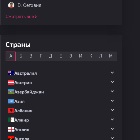
D. Сеговия
Смотреть все
Страны
Все
А
Б
В
Г
Д
Е
З
И
К
Л
М
Н
О
Австралия
Австрия
Азербайджан
Азия
Албания
Алжир
Англия
Ангола