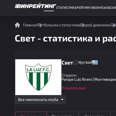
СТАТИСТИКА
РЕЙТИНГИ
БОНУСЫ
ОБЗО
СПОРТИВНАЯ СТАТИСТИКА
Главная
Футбольная статистика
Второй дивизион
Св
Свет - статистика и р
Свет
Уругвай
Стадион
Parque Luis Rivero (Монтевидео
Показать еще
Все чемпионаты клуба