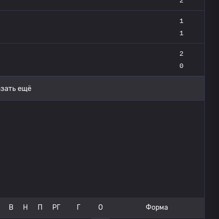
2
1
1
2
0
зать ещё
В
Н
П
РГ
Г
О
Форма