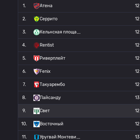
1.
Атена
12
2.
Серрито
12
3.
Кельнская площа
12
4.
Rentist
12
5.
Риверплейт
12
6.
Fenix
12
7.
Такуарембо
12
8.
Пайсанду
13
9.
Свет
12
10.
Восточный
12
11.
Уругвай Монтеви
13