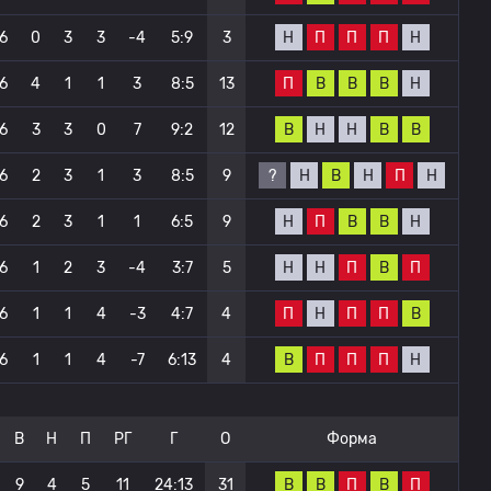
Н
П
П
П
Н
6
0
3
3
-4
5:9
3
П
В
В
В
Н
6
4
1
1
3
8:5
13
В
Н
Н
В
В
6
3
3
0
7
9:2
12
?
Н
В
Н
П
Н
6
2
3
1
3
8:5
9
Н
П
В
В
Н
6
2
3
1
1
6:5
9
Н
Н
П
В
П
6
1
2
3
-4
3:7
5
П
Н
П
П
В
6
1
1
4
-3
4:7
4
В
П
П
П
Н
6
1
1
4
-7
6:13
4
В
Н
П
РГ
Г
О
Форма
В
В
П
В
П
9
4
5
11
24:13
31