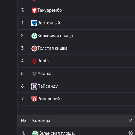
7.
Такуарембо
1.
Восточный
2.
Кельнская площа
3.
Толстая кишка
4.
Rentist
5.
Miramar
6.
Пайсанду
7.
Риверплейт
№
Команда
И
1.
Кельнская площа
18