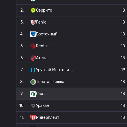
2.
Серрито
18
3.
Fenix
18
4.
Восточный
18
5.
Rentist
18
6.
Атена
18
7.
Уругвай Монтеви
19
8.
Толстая кишка
18
9.
Свет
18
10.
Уракан
18
11.
Риверплейт
18