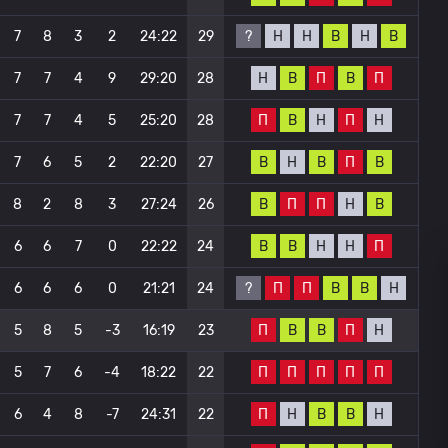
?
Н
Н
В
Н
В
7
8
3
2
24:22
29
Н
В
П
В
П
7
7
4
9
29:20
28
П
В
Н
П
Н
7
7
4
5
25:20
28
В
Н
В
П
В
7
6
5
2
22:20
27
В
П
П
Н
В
8
2
8
3
27:24
26
В
В
Н
Н
П
6
6
7
0
22:22
24
?
П
П
В
В
Н
6
6
6
0
21:21
24
П
В
В
П
Н
5
8
5
-3
16:19
23
П
П
П
П
П
5
7
6
-4
18:22
22
П
Н
В
В
Н
6
4
8
-7
24:31
22