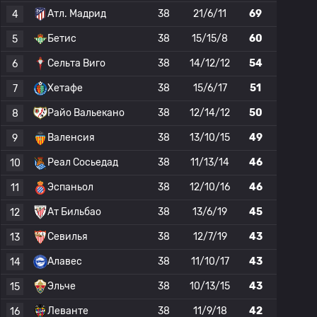
Атл. Мадрид
38
21/6/11
69
4
Бетис
38
15/15/8
60
5
Сельта Виго
38
14/12/12
54
6
Хетафе
38
15/6/17
51
7
Райо Вальекано
38
12/14/12
50
8
Валенсия
38
13/10/15
49
9
Реал Сосьедад
38
11/13/14
46
10
Эспаньол
38
12/10/16
46
11
Ат Бильбао
38
13/6/19
45
12
Севилья
38
12/7/19
43
13
Алавес
38
11/10/17
43
14
Эльче
38
10/13/15
43
15
Леванте
38
11/9/18
42
16