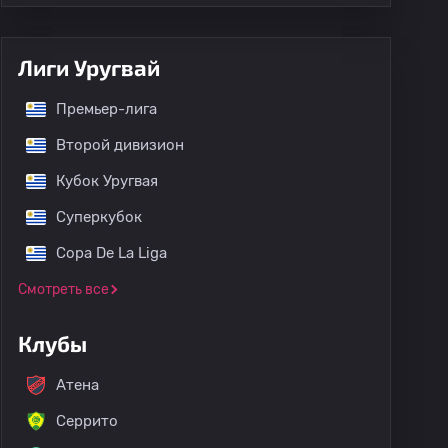
Лиги Уругвай
Премьер-лига
Второй дивизион
Кубок Уругвая
Суперкубок
Copa De La Liga
Смотреть все
Клубы
Атена
Серрито