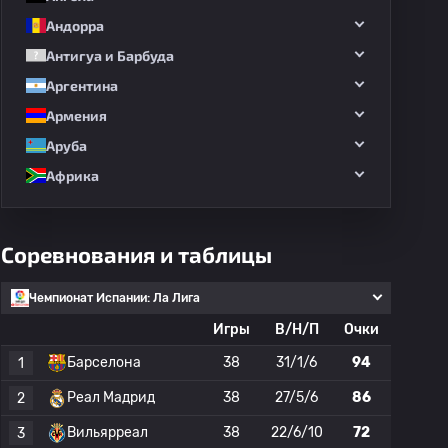
Андорра
Антигуа и Барбуда
Аргентина
Армения
Аруба
Африка
Соревнования и таблицы
Чемпионат Испании: Ла Лига
Игры
В/Н/П
Очки
Барселона
38
31/1/6
94
1
Реал Мадрид
38
27/5/6
86
2
Вильярреал
38
22/6/10
72
3