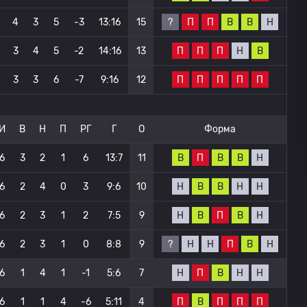
?
П
П
В
В
Н
4
3
5
-3
13:16
15
П
П
П
Н
В
3
4
5
-2
14:16
13
П
П
П
П
П
3
3
6
-7
9:16
12
И
В
Н
П
РГ
Г
О
Форма
В
П
В
В
Н
6
3
2
1
6
13:7
11
Н
В
В
Н
Н
6
2
4
0
3
9:6
10
Н
В
П
В
Н
6
2
3
1
2
7:5
9
?
Н
Н
П
В
Н
6
2
3
1
0
8:8
9
Н
П
В
Н
Н
6
1
4
1
-1
5:6
7
П
В
П
П
П
6
1
1
4
-6
5:11
4