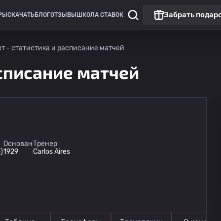
Забрать подар
РЫ
СКАЧАТЬ
БЛОГ
ОТЗЫВЫ
ШКОЛА СТАВОК
ет - статистика и расписание матчей
асписание матчей
Основан
Тренер
)
1929
Carlos Aires