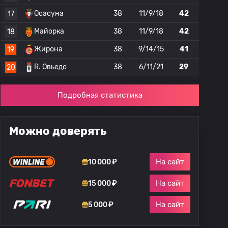
Осасуна
38
11/9/18
42
17
Майорка
38
11/9/18
42
18
Жирона
38
9/14/15
41
19
R. Овьедо
38
6/11/21
29
20
Подробная статистика
Можно доверять
На сайт
10 000 ₽
На сайт
15 000 ₽
На сайт
5 000 ₽