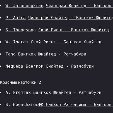
W. Jarunongkran
Чианграй Юнайтед - Бангкок
P. Autra
Чианграй Юнайтед - Бангкок Юнайте
S. Thongsong
Свай Риенг - Бангкок Юнайтед
W. Inaram
Свай Риенг - Бангкок Юнайтед
Tana
Бангкок Юнайтед - Ратчабури
Negueba
Бангкок Юнайтед - Ратчабури
Красные карточки: 2
A. Promrak
Бангкок Юнайтед - Ратчабури
S. Booncharee
ФК Накхон Ратчасима - Бангкок