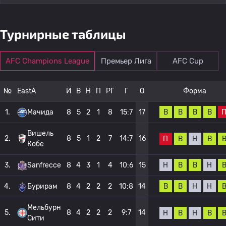
Турнирные таблицы
AFC Champions League
Премьер Лига
AFC Cup
№
EastA
И
В
Н
П
РГ
Г
О
Форма
В
В
В
В
1.
Мачида
8
5
2
1
8
15:7
17
Вишель
2.
8
5
1
2
7
14:7
16
П
В
Н
В
Кобе
Н
В
В
Н
3.
Sanfrecce
8
4
3
1
4
10:6
15
В
В
Н
Н
4.
Бурирам
8
4
2
2
2
10:8
14
Мельбурн
5.
8
4
2
2
2
9:7
14
Н
В
Н
В
Сити