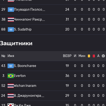
29
Пхувадол Пхолсо
24
0
0
0
0
0
0
38
Чиннапонг Ракср
31
0
0
0
0
0
0
88
S. Sudathip
20
0
0
0
0
0
0
Защитники
№
Имя
ВОЗР
И
Мин
А
43
S. Booncharee
19
0
0
0
0
0
0
3
Everton
36
0
0
0
0
0
0
52
Wichan Inaram
19
0
0
0
0
0
0
24
В. Джарунонгкра
29
0
0
0
0
0
0
23
Ли Ки Дже
35
0
0
0
0
0
0