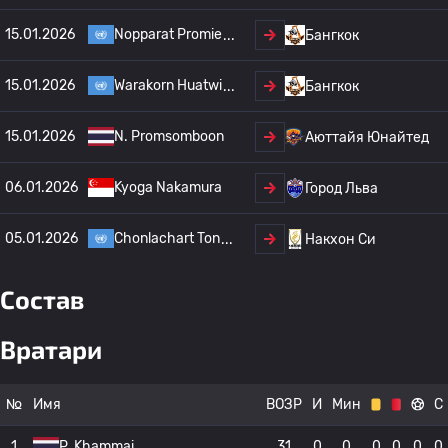
15.01.2026
Nopparat Promie
Бангкок
15.01.2026
Warakorn Huatwi
Бангкок
15.01.2026
N. Promsomboon
Аюттайя Юнайтед
06.01.2026
Kyoga Nakamura
Город Льва
05.01.2026
Chonlachart Ton
Накхон Си
Состав
Вратари
№
Имя
ВОЗР
И
Мин
С
1
P. Khammai
31
0
0
0
0
0
0