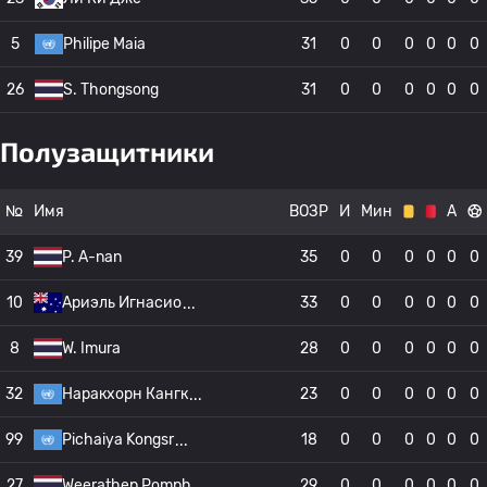
5
Philipe Maia
31
0
0
0
0
0
0
26
S. Thongsong
31
0
0
0
0
0
0
Полузащитники
№
Имя
ВОЗР
И
Мин
А
39
P. A-nan
35
0
0
0
0
0
0
10
Ариэль Игнасио
33
0
0
0
0
0
0
8
W. Imura
28
0
0
0
0
0
0
32
Наракхорн Кангк
23
0
0
0
0
0
0
99
Pichaiya Kongsr
18
0
0
0
0
0
0
27
Weerathep Pomph
29
0
0
0
0
0
0