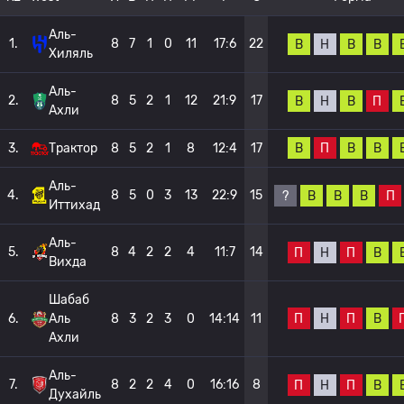
Аль-
1.
8
7
1
0
11
17:6
22
В
Н
В
В
Хиляль
Аль-
2.
8
5
2
1
12
21:9
17
В
Н
В
П
Ахли
В
П
В
В
3.
Трактор
8
5
2
1
8
12:4
17
Аль-
4.
8
5
0
3
13
22:9
15
?
В
В
В
П
Иттихад
Аль-
5.
8
4
2
2
4
11:7
14
П
Н
П
В
Вихда
Шабаб
П
Н
П
В
6.
Аль
8
3
2
3
0
14:14
11
Ахли
Аль-
7.
8
2
2
4
0
16:16
8
П
Н
П
В
Духайль