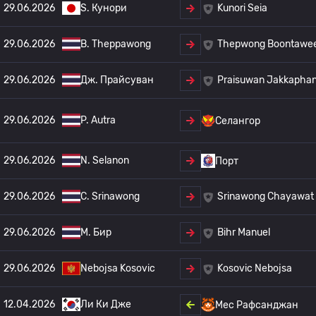
29.06.2026
S. Кунори
Kunori Seia
29.06.2026
B. Theppawong
Thepwong Boontawe
29.06.2026
Дж. Прайсуван
Praisuwan Jakkapha
29.06.2026
P. Autra
Селангор
29.06.2026
N. Selanon
Порт
29.06.2026
C. Srinawong
Srinawong Chayawat
29.06.2026
М. Бир
Bihr Manuel
29.06.2026
Nebojsa Kosovic
Kosovic Nebojsa
12.04.2026
Ли Ки Дже
Мес Рафсанджан