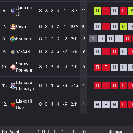
Джохор
6.
8
3
2
3
1
8:7
11
В
П
Н
П
ДТ
Н
П
Н
В
7.
Сеул
8
2
4
2
1
10:9
10
?
Н
Н
Н
П
8.
Канвон
8
2
3
3
-2
9:11
9
Н
П
П
Н
9.
Ульсан
8
2
3
3
-2
6:8
9
Чэнду
10.
8
1
3
4
-4
7:11
6
П
П
Н
Н
Ронченг
Шанхай
11.
8
1
1
6
-8
5:13
4
П
П
П
П
Шеньхуа
Шанхай
12.
8
0
4
4
-9
2:11
4
Н
Н
Н
П
Порт
№
West
И
В
Н
П
РГ
Г
О
Форма