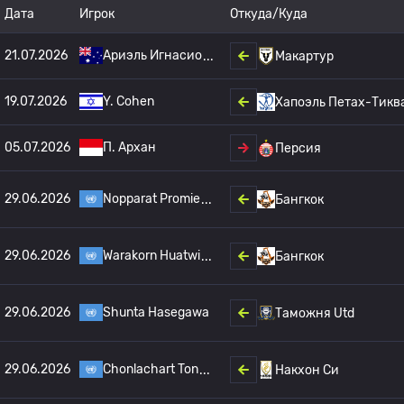
Дата
Игрок
Откуда/Куда
21.07.2026
Ариэль Игнасио
Макартур
19.07.2026
Y. Cohen
Хапоэль Петах-Тикв
05.07.2026
П. Архан
Персия
29.06.2026
Nopparat Promie
Бангкок
29.06.2026
Warakorn Huatwi
Бангкок
29.06.2026
Shunta Hasegawa
Таможня Utd
29.06.2026
Chonlachart Ton
Накхон Си