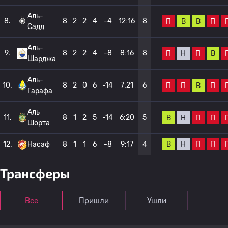
Аль-
8.
8
2
2
4
-4
12:16
8
П
В
В
П
Садд
Аль-
9.
8
2
2
4
-8
8:16
8
П
Н
П
В
Шарджа
Аль-
10.
8
2
0
6
-14
7:21
6
П
П
В
П
Гарафа
Аль
11.
8
1
2
5
-14
6:20
5
В
Н
П
П
Шорта
В
Н
П
П
12.
Насаф
8
1
1
6
-8
9:17
4
Трансферы
Все
Пришли
Ушли