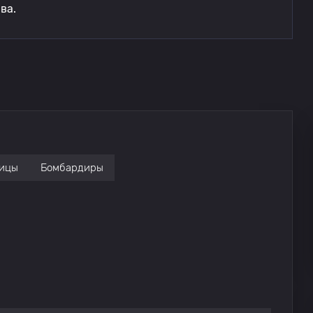
ва.
ицы
Бомбардиры