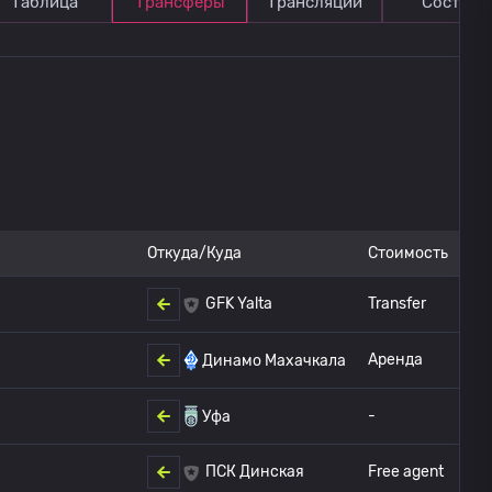
Таблица
Трансферы
Трансляции
Состав
Откуда/Куда
Стоимость
Transfer
GFK Yalta
Аренда
Динамо Махачкала
-
Уфа
Free agent
ПСК Динская