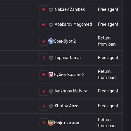
Free agent
Nakaev Zambek
Free agent
Abakarov Magomed
Return
Оренбург 2
from loan
Free agent
Topuria Tamaz
Return
Рубин Казань 2
from loan
Free agent
Ivakhnov Matvey
Free agent
Khutov Anzor
Return
Нефтехимик
from loan