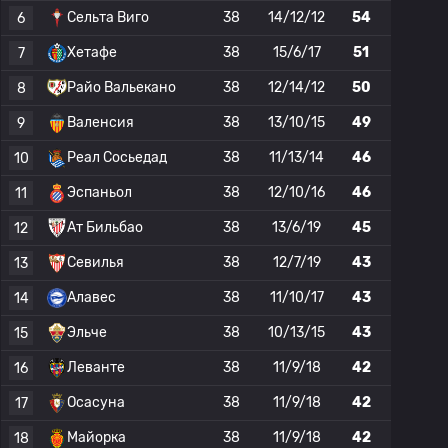
Сельта Виго
38
14/12/12
54
6
Хетафе
38
15/6/17
51
7
Райо Вальекано
38
12/14/12
50
8
Валенсия
38
13/10/15
49
9
Реал Сосьедад
38
11/13/14
46
10
Эспаньол
38
12/10/16
46
11
Ат Бильбао
38
13/6/19
45
12
Севилья
38
12/7/19
43
13
Алавес
38
11/10/17
43
14
Эльче
38
10/13/15
43
15
Леванте
38
11/9/18
42
16
Осасуна
38
11/9/18
42
17
Майорка
38
11/9/18
42
18