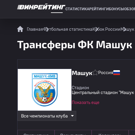
СТАТИСТИКА
РЕЙТИНГИ
БОНУСЫ
ОБЗО
СПОРТИВНАЯ СТАТИСТИКА
Главная
Футбольная статистика
Кубок России
Машук 
Трансферы ФК Машук 
Машук
Россия
Стадион
Центральный стадион "Машук 
Показать еще
Все чемпионаты клуба