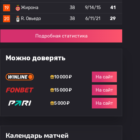
Жирона
38
9/14/15
41
19
R. Овьедо
38
6/11/21
29
20
Подробная статистика
Можно доверять
На сайт
10 000 ₽
На сайт
15 000 ₽
На сайт
5 000 ₽
Календарь матчей