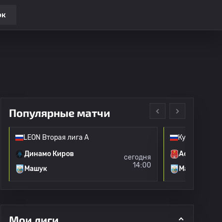
ок
Популярные матчи
LEON Вторая лига А
Кубок Росси
Динамо Киров
Астрахань
сегодня
14:00
Машук
Машук
Мои лиги