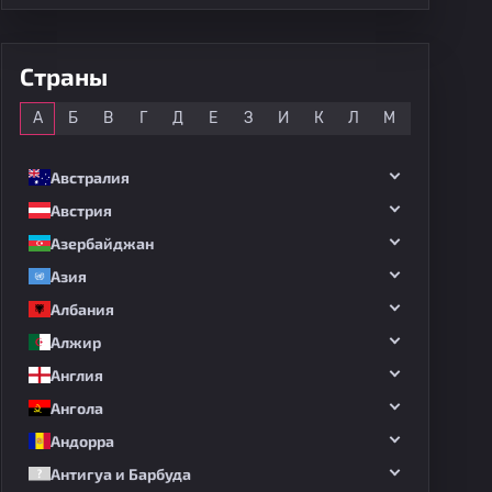
Страны
Все
А
Б
В
Г
Д
Е
З
И
К
Л
М
Н
О
Австралия
Австрия
Азербайджан
Азия
Албания
Алжир
Англия
Ангола
Андорра
Антигуа и Барбуда