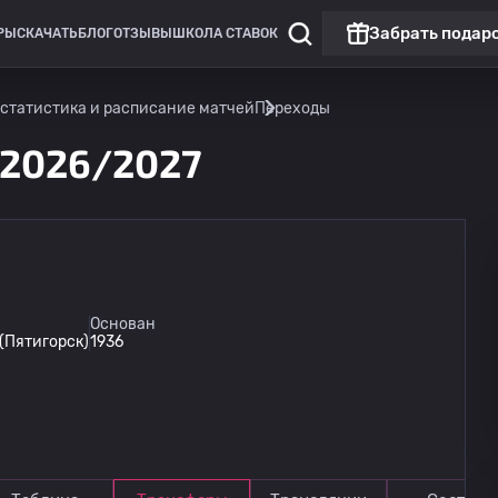
Забрать подар
РЫ
СКАЧАТЬ
БЛОГ
ОТЗЫВЫ
ШКОЛА СТАВОК
статистика и расписание матчей
Переходы
2026/2027
LEON Вторая лига А
Основан
(Пятигорск)
1936
Машук
15.08
18:00
Калуга