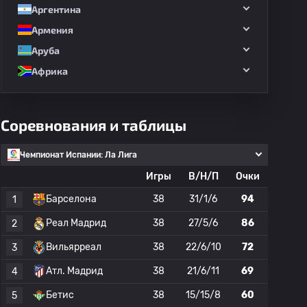
Аргентина
Армения
Аруба
Африка
Соревнования и таблицы
Чемпионат Испании: Ла Лига
Игры
В/Н/П
Очки
Барселона
38
31/1/6
94
1
Реал Мадрид
38
27/5/6
86
2
Вильярреал
38
22/6/10
72
3
Атл. Мадрид
38
21/6/11
69
4
Бетис
38
15/15/8
60
5