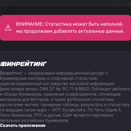
ВНИМАНИЕ: Статистика может быть неполной,
мы продолжаем добавлять актуальные данные.
Винрейтинг — независимый информационный ресурс о
букмекерских конторах и спортивной статистике,
зарегистрированный как средство массовой информации
(реестровая запись СМИ ЭЛ № ФС 77-83883). Публикует рейтинги
и обзоры букмекеров, сравнения коэффициентов, обучающие
материалы для беттеров, а также футбольную статистику:
расписание матчей, турнирные таблицы, результаты и статистику
по ведущим лигам мира — АПЛ, Бундеслига, Ла Лига, Серия А,
Лига Чемпионов, РПЛ и другим. Сайт является партнёром
легальных российских букмекеров.
Скачать приложение