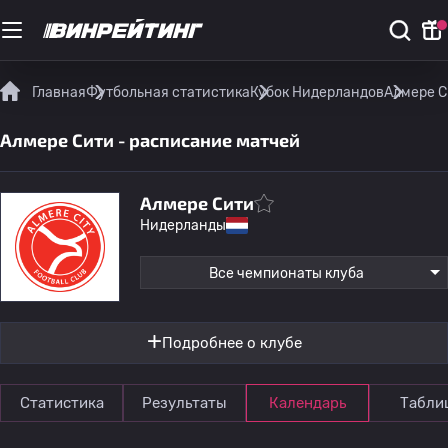
Главная
Футбольная статистика
Кубок Нидерландов
Алмере С
Алмере Сити - расписание матчей
Алмере Сити
Нидерланды
Все чемпионаты клуба
Подробнее о клубе
Статистика
Результаты
Календарь
Табли