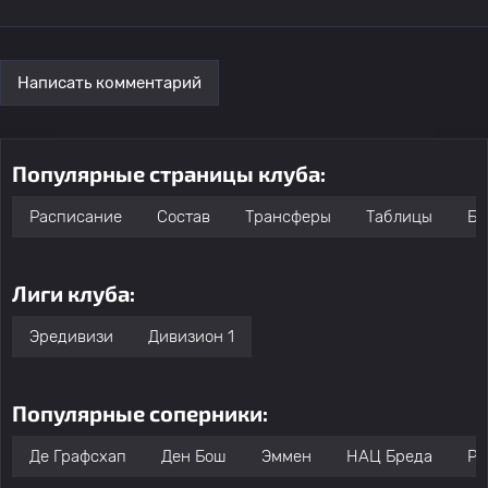
Написать комментарий
Популярные страницы клуба:
Расписание
Состав
Трансферы
Таблицы
Бо
Лиги клуба:
Эредивизи
Дивизион 1
Популярные соперники:
Де Графсхап
Ден Бош
Эммен
НАЦ Бреда
РK