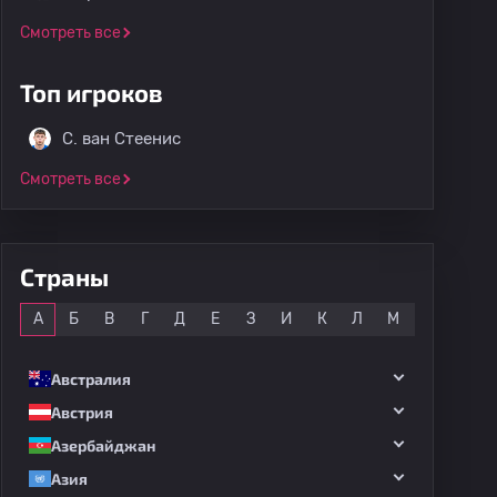
Смотреть все
Топ игроков
С. ван Стеенис
Смотреть все
Страны
Все
А
Б
В
Г
Д
Е
З
И
К
Л
М
Н
О
Австралия
Австрия
Азербайджан
Азия