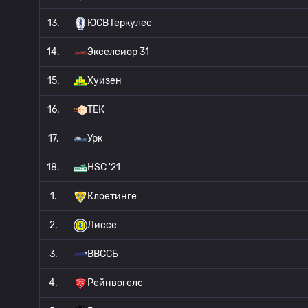
13.
ЮСВ Геркулес
14.
Экселсиор 31
15.
Хуизен
16.
ТЕК
17.
Урк
18.
HSC '21
1.
Клоетинге
2.
Лиссе
3.
ВВССБ
4.
Рейнвогелс