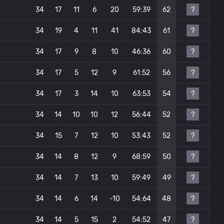
?
34
17
11
6
20
59:39
62
?
34
19
4
11
41
84:43
61
?
34
17
9
8
10
46:36
60
?
34
17
5
12
9
61:52
56
?
34
17
3
14
10
63:53
54
?
34
14
10
10
12
56:44
52
?
34
15
7
12
10
53:43
52
?
34
14
8
12
9
68:59
50
?
34
14
7
13
10
59:49
49
?
34
14
6
14
-10
54:64
48
?
34
14
5
15
2
54:52
47