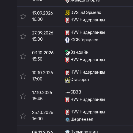
Жажда спорта
DVS '33 Эрмело
19.09.2026
16:00
HVV Нидерланды
HVV Нидерланды
27.09.2026
15:00
ЮСВ Геркулес
Ээмдийк
03.10.2026
15:30
HVV Нидерланды
HVV Нидерланды
10.10.2026
17:00
Стафорст
СВЗВ
17.10.2026
15:45
HVV Нидерланды
HVV Нидерланды
25.10.2026
16:00
Шерпензел
Пурмерстеин
08.11.2026