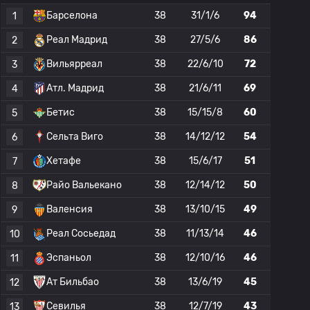
Барселона
38
31/1/6
94
1
Реал Мадрид
38
27/5/6
86
2
Вильярреал
38
22/6/10
72
3
Атл. Мадрид
38
21/6/11
69
4
Бетис
38
15/15/8
60
5
Сельта Виго
38
14/12/12
54
6
Хетафе
38
15/6/17
51
7
Райо Вальекано
38
12/14/12
50
8
Валенсия
38
13/10/15
49
9
Реал Сосьедад
38
11/13/14
46
10
Эспаньол
38
12/10/16
46
11
Ат Бильбао
38
13/6/19
45
12
Севилья
38
12/7/19
43
13