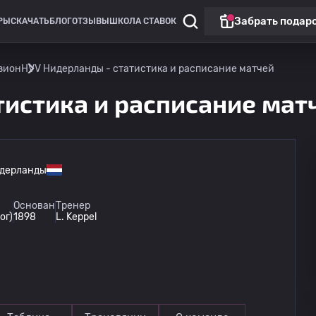
Забрать подар
РЫ
СКАЧАТЬ
БЛОГ
ОТЗЫВЫ
ШКОЛА СТАВОК
зион
HVV Нидерланды - статистика и расписание матчей
тистика и расписание мат
дерланды
Лига Европы
Основан
Тренер
ог)
1898
L. Keppel
Омония
13.08
20:00
Линкольн Ред Импс