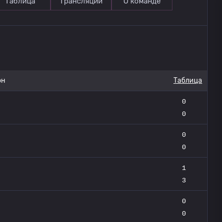
Таблица
Трансляции
О команде
он
Таблица
0
0
0
0
1
3
0
0