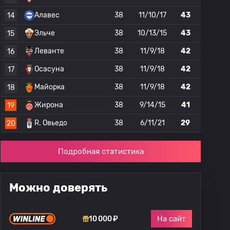
Алавес
38
11/10/17
43
14
Эльче
38
10/13/15
43
15
Леванте
38
11/9/18
42
16
Осасуна
38
11/9/18
42
17
Майорка
38
11/9/18
42
18
Жирона
38
9/14/15
41
19
R. Овьедо
38
6/11/21
29
20
Подробная статистика
Можно доверять
На сайт
10 000 ₽