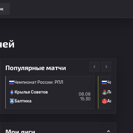
ок
чей
Популярные матчи
Чемпионат России: РПЛ
Чемпионат Р
Крылья Советов
Локомотив 
08.08
15:30
Балтика
Акрон
Мои лиги