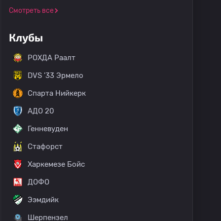
Смотреть все
Клубы
РОХДА Раалт
DVS '33 Эрмело
Спарта Нийкерк
АДО 20
Генневуден
Стафорст
Харкемезе Бойс
ДОФО
Ээмдийк
Шерпензел