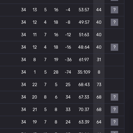
?
34
13
5
16
-4
53:57
44
?
34
12
4
18
-8
49:57
40
34
11
7
16
-12
51:63
40
?
34
12
4
18
-16
48:64
40
34
8
7
19
-36
61:97
31
34
1
5
28
-74
35:109
8
34
22
7
5
25
68:43
73
?
34
20
8
6
34
67:33
68
?
34
21
5
8
33
70:37
68
?
34
19
7
8
24
63:39
64