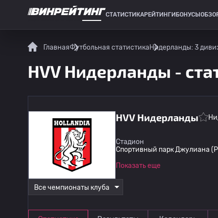
СТАТИСТИКА
РЕЙТИНГИ
БОНУСЫ
ОБЗО
СПОРТИВНАЯ СТАТИСТИКА
Главная
Футбольная статистика
Нидерланды: 3 диви
HVV Нидерланды - ста
HVV Нидерланды
Ни
Стадион
Спортивный парк Джулиана (Р
Показать еще
Все чемпионаты клуба