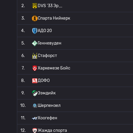
2.
DVS '33 Эр
3.
Спарта Нийкерк
4.
АДО 20
5.
Генневуден
6.
Стафорст
7.
Харкемезе Бойс
8.
ДОФО
9.
Ээмдийк
10.
Шерпензел
11.
Хоогефен
12.
Жажда спорта