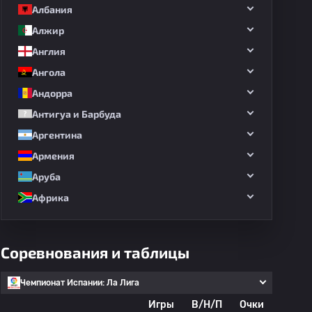
Албания
Алжир
Англия
Ангола
Андорра
Антигуа и Барбуда
Аргентина
Армения
Аруба
Африка
Соревнования и таблицы
Чемпионат Испании: Ла Лига
Игры
В/Н/П
Очки