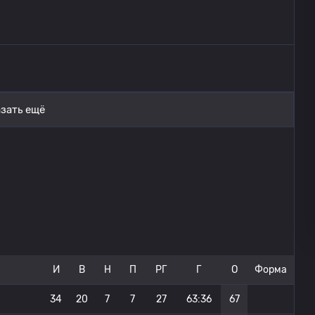
зать ещё
И
В
Н
П
РГ
Г
О
Форма
34
20
7
7
27
63:36
67