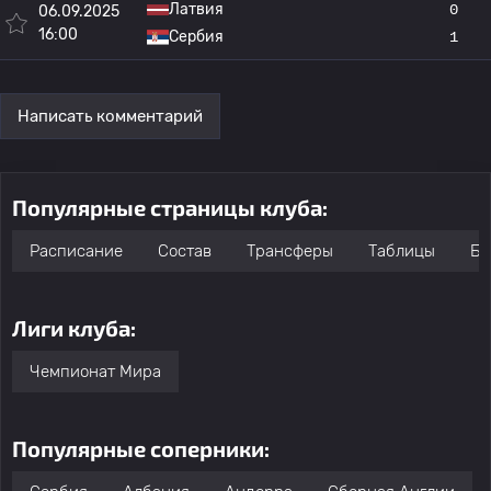
Латвия
0
06.09.2025
16:00
Сербия
1
Написать комментарий
Популярные страницы клуба:
Расписание
Состав
Трансферы
Таблицы
Бо
Лиги клуба:
Чемпионат Мира
Популярные соперники: