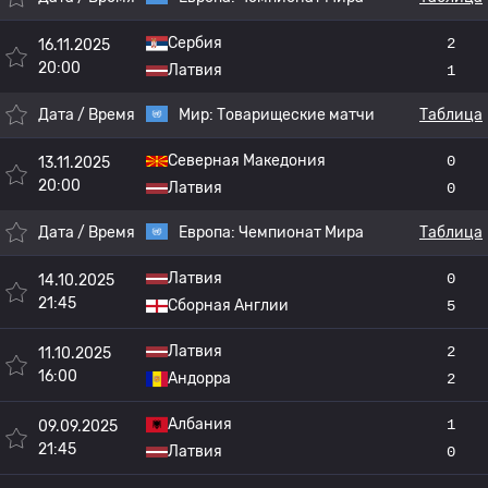
Сербия
2
16.11.2025
20:00
Латвия
1
Дата / Время
Мир:
Товарищеские матчи
Таблица
Северная Македония
0
13.11.2025
20:00
Латвия
0
Дата / Время
Европа:
Чемпионат Мира
Таблица
Латвия
0
14.10.2025
21:45
Сборная Англии
5
Латвия
2
11.10.2025
16:00
Андорра
2
Албания
1
09.09.2025
21:45
Латвия
0