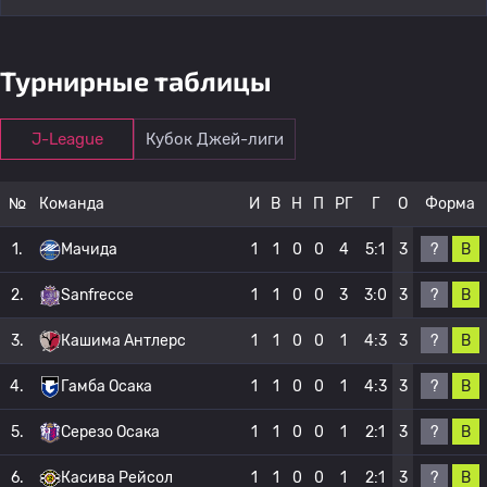
Турнирные таблицы
J-League
Кубок Джей-лиги
№
Команда
И
В
Н
П
РГ
Г
О
Форма
?
В
1.
Мачида
1
1
0
0
4
5:1
3
?
В
2.
Sanfrecce
1
1
0
0
3
3:0
3
?
В
3.
Кашима Антлерс
1
1
0
0
1
4:3
3
?
В
4.
Гамба Осака
1
1
0
0
1
4:3
3
?
В
5.
Серезо Осака
1
1
0
0
1
2:1
3
?
В
6.
Касива Рейсол
1
1
0
0
1
2:1
3