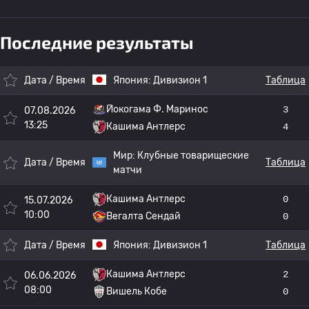
Последние результаты
Дата / Время
Япония:
Дивизион 1
Таблица
Йокогама Ф. Маринос
3
07.08.2026
13:25
Кашима Антлерс
4
Мир:
Клубные товарищеские
Дата / Время
Таблица
матчи
Кашима Антлерс
0
15.07.2026
10:00
Вегалта Сендай
0
Дата / Время
Япония:
Дивизион 1
Таблица
Кашима Антлерс
2
06.06.2026
08:00
Вишель Кобе
0