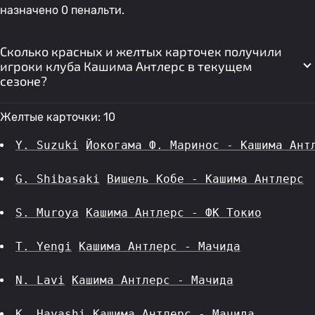
назначено 0 пенальти.
Сколько красных и желтых карточек получили
игроки клуба Кашима Антлерс в текущем
сезоне?
Желтые карточки: 10
Y. Suzuki
Йокогама Ф. Маринос - Кашима Ант
G. Shibasaki
Вишель Кобе - Кашима Антлерс
S. Muroya
Кашима Антлерс - ФК Токио
T. Yengi
Кашима Антлерс - Мачида
N. Lavi
Кашима Антлерс - Мачида
K. Hayashi
Кашима Антлерс - Мачида