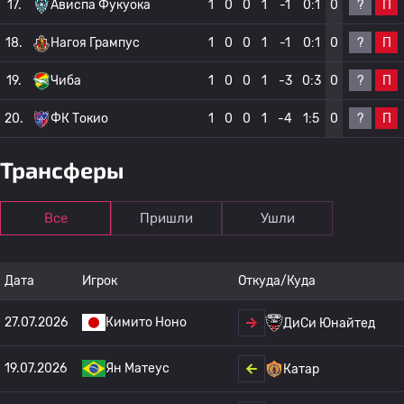
?
П
17.
Ависпа Фукуока
1
0
0
1
-1
0:1
0
?
П
18.
Нагоя Грампус
1
0
0
1
-1
0:1
0
?
П
19.
Чиба
1
0
0
1
-3
0:3
0
?
П
20.
ФК Токио
1
0
0
1
-4
1:5
0
Трансферы
Все
Пришли
Ушли
Дата
Игрок
Откуда/Куда
27.07.2026
Кимито Ноно
ДиСи Юнайтед
19.07.2026
Ян Матеус
Катар