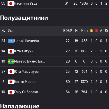
55
Наомичи Уэда
31
20
1806
0
0
1
2
Полузащитники
№
Имя
ВОЗР
И
Мин
А
24
Haruki Hayashu
22
18
433
1
0
0
1
14
Юта Хигучи
29
15
888
2
0
2
0
10
Матеус Буэно Ба
28
0
0
0
0
0
0
27
Юта Мацумура
25
12
601
1
0
0
0
6
Кенто Мисао
30
17
1370
2
2
0
1
10
Гаку Сибасаки
34
15
784
1
0
4
0
Нападающие