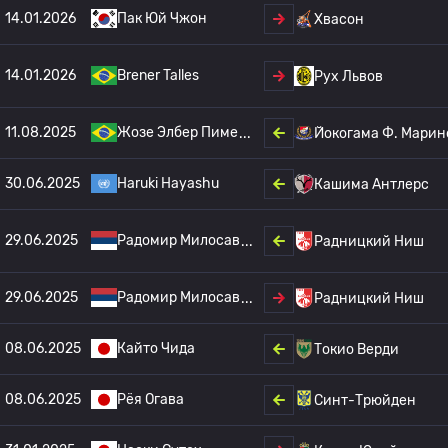
14.01.2026
Пак Юй Чжон
Хвасон
14.01.2026
Brener Talles
Рух Львов
11.08.2025
Жозе Элбер Пиме
Йокогама Ф. Марин
30.06.2025
Haruki Hayashu
Кашима Антлерс
29.06.2025
Радомир Милосав
Радницкий Ниш
29.06.2025
Радомир Милосав
Радницкий Ниш
08.06.2025
Кайто Чида
Токио Верди
08.06.2025
Рёя Огава
Синт-Трюйден