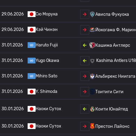
29.06.2026
Сю Морука
Ависпа Фукуока
29.06.2026
Кэй Чинэн
Йокогама Ф. Марин
31.01.2026
Haruto Fujii
Кашима Антлерс
31.01.2026
Yugo Okawa
Kashima Antlers U18
31.01.2026
Mihiro Sato
Альбирекс Ниигата
31.01.2026
Y. Shimoda
Тоитиги Сити
30.01.2026
Наоки Сутох
Коити Юнайтед
30.01.2026
Наоки Сутох
Престон Лайонс