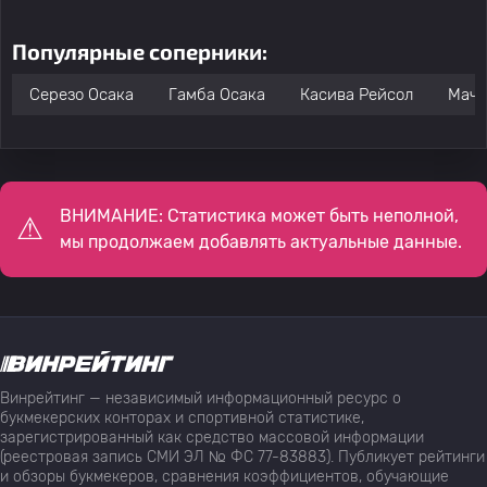
Популярные соперники:
Серезо Осака
Гамба Осака
Касива Рейсол
Мачи
ВНИМАНИЕ: Статистика может быть неполной,
мы продолжаем добавлять актуальные данные.
Винрейтинг — независимый информационный ресурс о
букмекерских конторах и спортивной статистике,
зарегистрированный как средство массовой информации
(реестровая запись СМИ ЭЛ № ФС 77-83883). Публикует рейтинги
и обзоры букмекеров, сравнения коэффициентов, обучающие