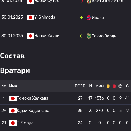
31.01.2025
Наоки Сутох
Коити Юнайтед
30.01.2025
Y. Shimoda
Иваки
30.01.2025
Наоки Хаяси
Токио Верди
Состав
Вратари
№
Имя
ВОЗР
И
Мин
С
1
Томоки Хаякава
27
17
1536
0
0
9
41
29
Юдзи Кадзикава
35
3
270
0
0
5
9
21
Т. Ямада
24
0
0
0
0
0
0