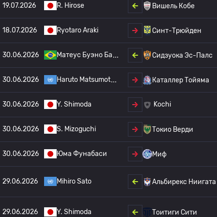
19.07.2026
R. Hirose
Вишель Кобе
18.07.2026
Ryotaro Araki
Синт-Трюйден
30.06.2026
Матеус Буэно Ба
Сидзуока Эс-Палс
30.06.2026
Haruto Matsumot
Каталлер Тойяма
30.06.2026
Y. Shimoda
Kochi
30.06.2026
S. Mizoguchi
Токио Верди
30.06.2026
Юма Фунабаси
Миф
29.06.2026
Mihiro Sato
Альбирекс Ниигата
29.06.2026
Y. Shimoda
Тоитиги Сити