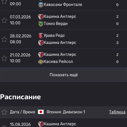
09:00
Кавасаки Фронтале
0
Кашима Антлерс
2
07.03.2026
10:00
Токио Верди
0
Урава Редс
2
28.02.2026
08:00
Кашима Антлерс
3
Кашима Антлерс
2
21.02.2026
10:00
Касива Рейсол
0
Показать ещё
Расписание
Дата / Время
Япония:
Дивизион 1
Таблица
Кашима Антлерс
15.08.2026