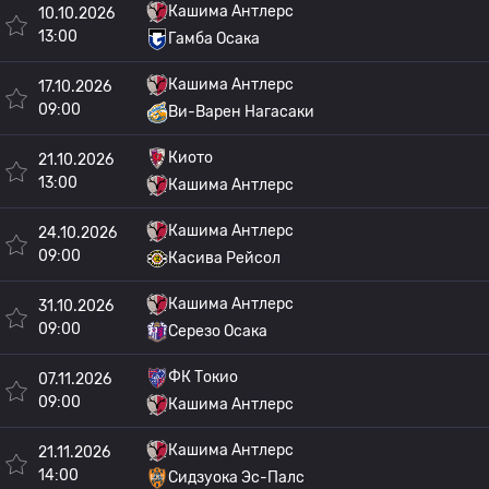
Кашима Антлерс
10.10.2026
13:00
Гамба Осака
Кашима Антлерс
17.10.2026
09:00
Ви-Варен Нагасаки
Киото
21.10.2026
13:00
Кашима Антлерс
Кашима Антлерс
24.10.2026
09:00
Касива Рейсол
Кашима Антлерс
31.10.2026
09:00
Серезо Осака
ФК Токио
07.11.2026
09:00
Кашима Антлерс
Кашима Антлерс
21.11.2026
14:00
Сидзуока Эс-Палс