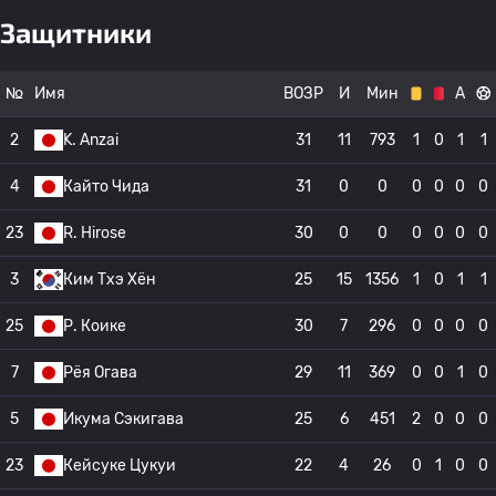
Защитники
№
Имя
ВОЗР
И
Мин
А
2
K. Anzai
31
11
793
1
0
1
1
4
Кайто Чида
31
0
0
0
0
0
0
23
R. Hirose
30
0
0
0
0
0
0
3
Ким Тхэ Хён
25
15
1356
1
0
1
1
25
Р. Коике
30
7
296
0
0
0
0
7
Рёя Огава
29
11
369
0
0
1
0
5
Икума Сэкигава
25
6
451
2
0
0
0
23
Кейсуке Цукуи
22
4
26
0
1
0
0