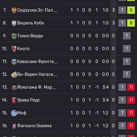
?
В
7.
Сидзуока Эс-Пал
1
1
0
0
1
1:0
3
?
В
8.
Вишель Кобе
1
1
0
0
1
1:0
3
?
9.
Токио Верди
0
0
0
0
0
0:0
0
?
10.
Киото
0
0
0
0
0
0:0
0
?
11.
Кавасаки Фронта
0
0
0
0
0
0:0
0
?
12.
Ви-Варен Нагаса
0
0
0
0
0
0:0
0
?
П
13.
Йокогама Ф. Мар
1
0
0
1
-1
3:4
0
?
П
14.
Урава Редс
1
0
0
1
-1
3:4
0
?
П
15.
Миф
1
0
0
1
-1
1:2
0
?
П
16.
Фагиано Окаяма
1
0
0
1
-1
1:2
0