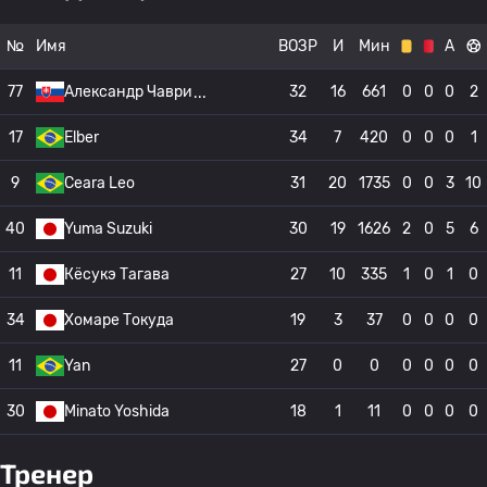
№
Имя
ВОЗР
И
Мин
А
77
Александр Чаври
32
16
661
0
0
0
2
17
Elber
34
7
420
0
0
0
1
9
Ceara Leo
31
20
1735
0
0
3
10
40
Yuma Suzuki
30
19
1626
2
0
5
6
11
Кёсукэ Тагава
27
10
335
1
0
1
0
34
Хомаре Токуда
19
3
37
0
0
0
0
11
Yan
27
0
0
0
0
0
0
30
Minato Yoshida
18
1
11
0
0
0
0
Тренер