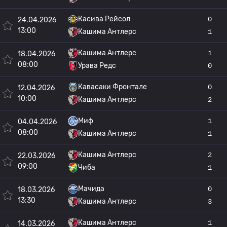
Касива Рейсол
0
24.04.2026
13:00
Кашима Антлерс
1
Кашима Антлерс
1
18.04.2026
08:00
Урава Редс
0
Кавасаки Фронтале
0
12.04.2026
10:00
Кашима Антлерс
2
Миф
1
04.04.2026
08:00
Кашима Антлерс
1
Кашима Антлерс
2
22.03.2026
09:00
Чиба
1
Мачида
0
18.03.2026
13:30
Кашима Антлерс
3
Кашима Антлерс
1
14.03.2026