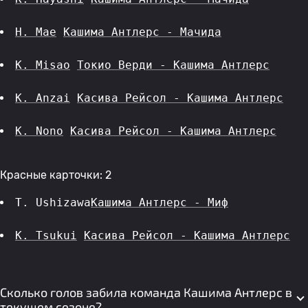
H. Mae
Кашима Антлерс - Мачида
K. Misao
Токио Верди - Кашима Антлерс
K. Anzai
Касива Рейсол - Кашима Антлерс
K. Nono
Касива Рейсол - Кашима Антлерс
Красные карточки: 2
T. Ushizawa
Кашима Антлерс - Миф
K. Tsukui
Касива Рейсол - Кашима Антлерс
Сколько голов забила команда Кашима Антлерс в
текущем сезоне?